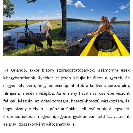
Ha Orlando, akkor bizony szórakoztatóparkok! Számomra ezek
kihagyhatatlanok, ilyenkor teljesen kibújik belőlem a gyerek, és
nagyon élvezem, hogy belecsöppenhetek a kedvenc sorozataim,
filmjeim, meséim világába. Az élmény hatalmas, cserébe viszont
fel kell készülni az óriási tömegre, hosszú-hosszú várakozásra, és
hogy bizony mélyen a pénztárcánkba kell nyúlnunk. A jegyeket
érdemes időben megvenni, ugyanis gyakran van teltház, valamint
az árak időszakonként változhatnak is.