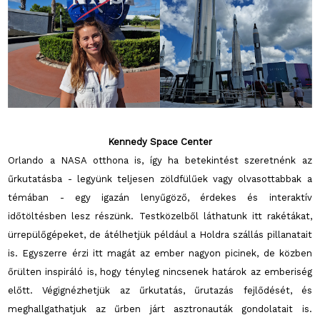
Kennedy Space Center
Orlando a NASA otthona is, így ha betekintést szeretnénk az
űrkutatásba - legyünk teljesen zöldfülűek vagy olvasottabbak a
témában - egy igazán lenyűgöző, érdekes és interaktív
időtöltésben lesz részünk. Testközelből láthatunk itt rakétákat,
ürrepülőgépeket, de átélhetjük például a Holdra szállás pillanatait
is. Egyszerre érzi itt magát az ember nagyon picinek, de közben
őrülten inspiráló is, hogy tényleg nincsenek határok az emberiség
előtt. Végignézhetjük az űrkutatás, űrutazás fejlődését, és
meghallgathatjuk az űrben járt asztronauták gondolatait is.