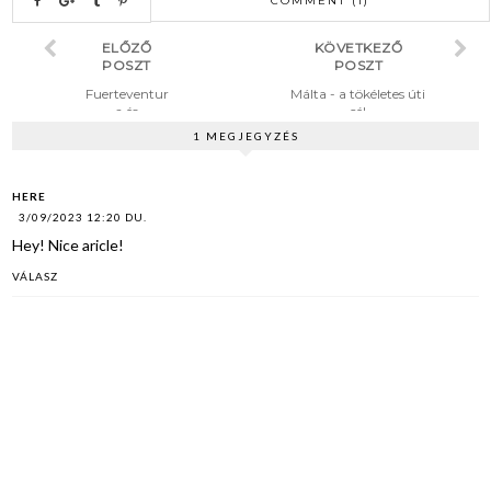
COMMENT (1)
ELŐZŐ
KÖVETKEZŐ
POSZT
POSZT
Fuerteventur
Málta - a tökéletes úti
a és
cél
Lanzarote -
1 MEGJEGYZÉS
Kanári-
szigetek
HERE
3/09/2023 12:20 DU.
Hey! Nice aricle!
VÁLASZ