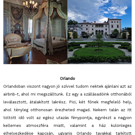
Orlando
Orlandoban viszont nagyon jó szívvel tudom nektek ajánlani azt az
airbnb-t, ahol mi megszálltunk. Ez egy a szállásadóink otthonából
leválasztott, átalakított lakrész. Pici, két főnek megfelelő hely,
ahol tényleg otthonosan érezheted magad. Nekem talán az itt
töltött idő volt az egész utazás fénypontja, egyrészt a nagyon
kellemes atmoszféra miatt, valamint a ház különleges
elhelyezkedése kapcsán, ugyanis Orlando tavakkal tarkított