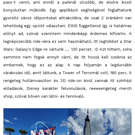
pass-t venni, ami ennél a parknál olcsóbb, de elsőre kicsit
bonyolultan működik. Egy applikáció segítségével foglalhatunk
gyorsító sávos időpontokat attrakciókra, de csak 2 óránként van
lehetőség egy opciót választani. Ettől függetlenül így is hatalmas
előnyt ad, szóval szerintem mindenképp érdemes kifizetni. A
legnépszerűbb ride-okra ez sem használható, itt legtöbbet a Star
Wars: Galaxy's Edge-re vártunk .... 130 percet. :D Azt hittem, soha
semmire nem fogok ennyit várni, de itt hozzá kell szoknia az
embernek, hogy ez az alap. A nap folyamán a legdurvább
várakozási idő, amit láttunk, a Tower of Terrornál volt, 180 perc. A
rengeteg hullámvasúton és 3D ride-on kívül vannak itt színházi
előadások, Disney karakter felvonulások, reeeeengeteg merch
shop, szóval bőven van látni- és tennivaló.