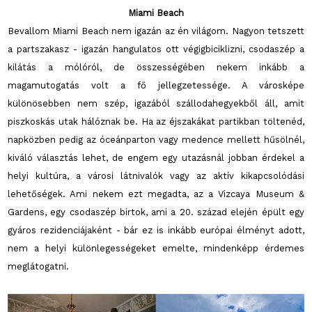
Miami Beach
Bevallom Miami Beach nem igazán az én világom. Nagyon tetszett
a partszakasz - igazán hangulatos ott végigbiciklizni, csodaszép a
kilátás a mólóról, de összességében nekem inkább a
magamutogatás volt a fő jellegzetessége. A városképe
különösebben nem szép, igazából szállodahegyekből áll, amit
piszkoskás utak hálóznak be. Ha az éjszakákat partikban töltenéd,
napközben pedig az óceánparton vagy medence mellett hűsölnél,
kiváló választás lehet, de engem egy utazásnál jobban érdekel a
helyi kultúra, a városi látnivalók vagy az aktív kikapcsolódási
lehetőségek. Ami nekem ezt megadta, az a Vizcaya Museum &
Gardens, egy csodaszép birtok, ami a 20. század elején épült egy
gyáros rezidenciájaként - bár ez is inkább európai élményt adott,
nem a helyi különlegességeket emelte, mindenképp érdemes
meglátogatni.