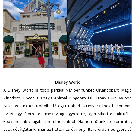
Disney World
A Disney World is több parkkal vár bennünket Orlandoban: Magic
Kingdom, Epcot, Disney's Animal Kingdom és Disney's Hollywood
Studios - mi az utóbbiba látogattunk el. A Universalhoz hasonlóan
ez is egy álom- és mesevilág egyszerre, gyerekkori és aktuális
kedvenceink világába merülhetünk el. Ha nem ülünk fel semmire,
csak sétálgatunk, már az hatalmas élmény. Itt is érdemes gyorsító