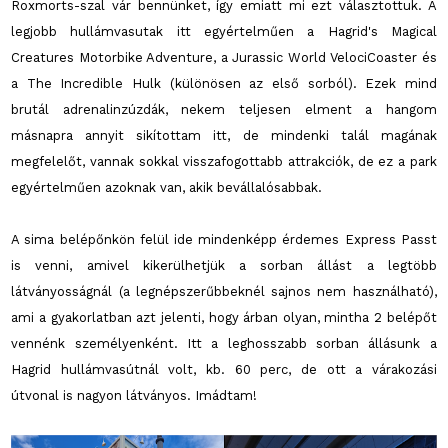
Roxmorts-szal vár bennünket, így emiatt mi ezt választottuk. A
legjobb hullámvasutak itt egyértelműen a Hagrid's Magical
Creatures Motorbike Adventure, a Jurassic World VelociCoaster és
a The Incredible Hulk (különösen az első sorból). Ezek mind
brutál adrenalinzúzdák, nekem teljesen elment a hangom
másnapra annyit sikítottam itt, de mindenki talál magának
megfelelőt, vannak sokkal visszafogottabb attrakciók, de ez a park
egyértelműen azoknak van, akik bevállalósabbak.
A sima belépőnkön felül ide mindenképp érdemes Express Passt
is venni, amivel kikerülhetjük a sorban állást a legtöbb
látványosságnál (a legnépszerűbbeknél sajnos nem használható),
ami a gyakorlatban azt jelenti, hogy árban olyan, mintha 2 belépőt
vennénk személyenként. Itt a leghosszabb sorban állásunk a
Hagrid hullámvasútnál volt, kb. 60 perc, de ott a várakozási
útvonal is nagyon látványos. Imádtam!