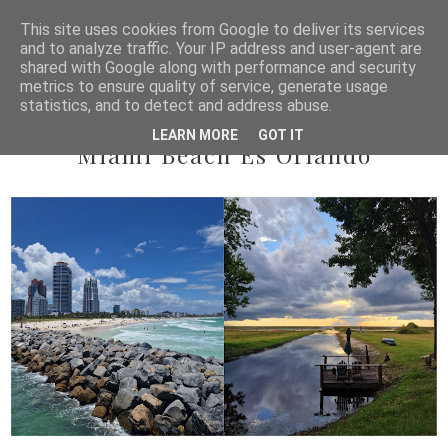
This site uses cookies from Google to deliver its services
and to analyze traffic. Your IP address and user-agent are
shared with Google along with performance and security
metrics to ensure quality of service, generate usage
statistics, and to detect and address abuse.
2022/06/30
LEARN MORE
GOT IT
Miami Beach És Orlando