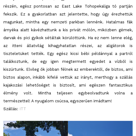
részén, egész pontosan az East Lake Tohopekaliga tó partján
fekszik. Ez a gyakorlatban azt jelentette, hogy úgy érezhettük
magunkat, mintha egy nemzeti parkban lennénk. Hatalmas fák
árnyéka alatt kávézhattunk a kis privát mólón, miközben gémek,
darvak és pici gyíkok sétáltak körülöttünk. Ha ez nem lenne elég,
az itteni állatvilág kihagyhatatlan részei, az aligátorok is
tiszteletüket tették. Egy egész kicsi bébi példánnyal a partról
találkoztunk, de egy igen megtermett egyedet a vízből is
kiszúrtunk. Elvileg ők jobban félnek az emberektől, de biztos, ami
biztos alapon, inkább kifelé vettük az irányt, merthogy a szállás
kajakozási lehetőséget is biztosít, ami egészen fantasztikus
élmény volt. Mintha teljesen egybeolvadtunk volna a
természettel! A nyugalom csúcsa, egyszerűen imádtam!
Szállás:
ITT