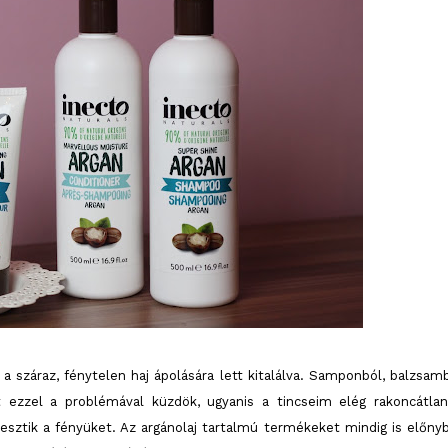
 a száraz, fénytelen haj ápolására lett kitalálva. Samponból, balzsamb
t ezzel a problémával küzdök, ugyanis a tincseim elég rakoncátlan
sztik a fényüket. Az argánolaj tartalmú termékeket mindig is előny