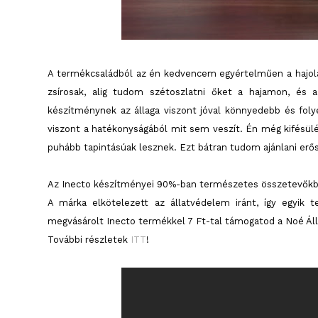
A termékcsaládból az én kedvencem egyértelműen a hajolaj
zsírosak, alig tudom szétoszlatni őket a hajamon, és
készítménynek az állaga viszont jóval könnyedebb és foly
viszont a hatékonyságából mit sem veszít. Én még kifésülé
puhább tapintásúak lesznek. Ezt bátran tudom ajánlani erős
Az Inecto készítményei 90%-ban természetes összetevőkbő
A márka elkötelezett az állatvédelem iránt, így egyik
megvásárolt Inecto termékkel 7 Ft-tal támogatod a Noé Áll
További részletek
ITT
!