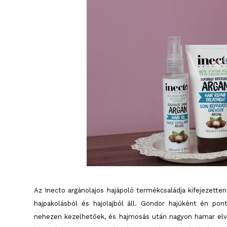
Az Inecto argánolajos hajápoló termékcsaládja kifejezetten
hajpakolásból és hajolajból áll. Göndör hajúként én pon
nehezen kezelhetőek, és hajmosás után nagyon hamar elve