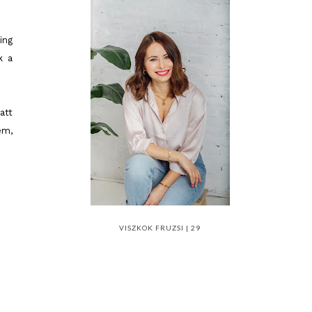
ing
k a
att
em,
VISZKOK FRUZSI | 29