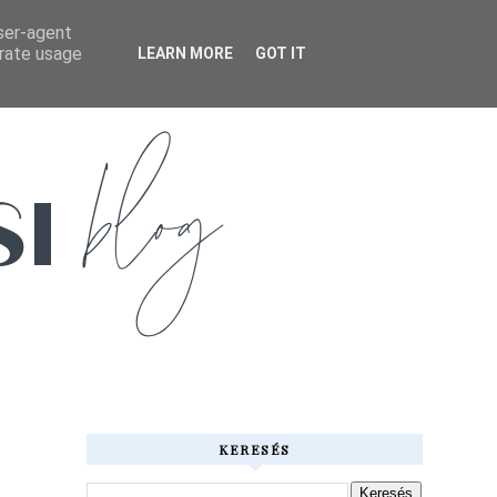
user-agent
erate usage
LEARN MORE
GOT IT
KERESÉS