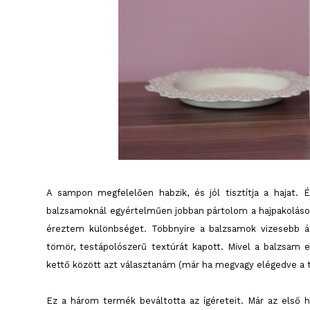
A sampon megfelelően habzik, és jól tisztítja a hajat.
balzsamoknál egyértelműen jobban pártolom a hajpakolásoka
éreztem különbséget. Többnyire a balzsamok vizesebb ál
tömör, testápolószerű textúrát kapott. Mivel a balzsam e
kettő között azt választanám (már ha megvagy elégedve a t
Ez a három termék beváltotta az ígéreteit. Már az első 