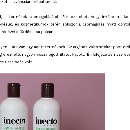
eket is kíváncsian próbáltam ki.
l, a termékek csomagolásáról. Bár ez lehet, hogy inkább market
enésük, és kozmetikumok terén sokszor a csomagolás miatt döntö
 ránézni a fürdőszoba polcán.
lyen illata van egy adott terméknek. Az argános változatokat pont emi
g érezhető, nagyon visszafogott illatot kapott. Én kifejezetten szeret
csit csalódás volt.