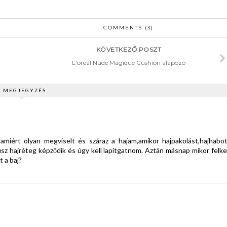
COMMENTS (3)
KÖVETKEZŐ POSZT
L'oréal Nude Magique Cushion alapozó
3 MEGJEGYZÉS
amiért olyan megviselt és száraz a hajam,amikor hajpakolást,hajhabot
sz hajréteg képződik és úgy kell lapítgatnom. Aztán másnap mikor felke
 a baj?