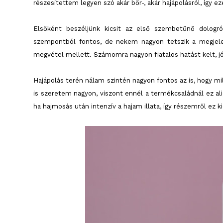
részesítettem legyen szó akár bőr-, akár hajápolásról, így ez
Elsőként beszéljünk kicsit az első szembetűnő dologró
szempontból fontos, de nekem nagyon tetszik a megjel
megvétel mellett. Számomra nagyon fiatalos hatást kelt, jó
Hajápolás terén nálam szintén nagyon fontos az is, hogy mi
is szeretem nagyon, viszont ennél a termékcsaládnál ez ali
ha hajmosás után intenzív a hajam illata, így részemről ez ki