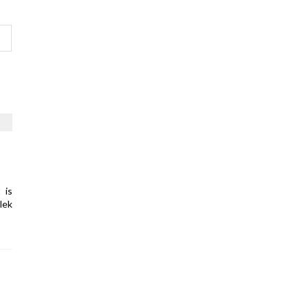
 is
lek