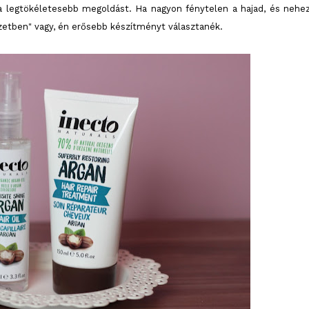
 a legtökéletesebb megoldást. Ha nagyon fénytelen a hajad, és nehe
lyzetben" vagy, én erősebb készítményt választanék.