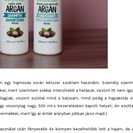
 Én egy hajmosás során kétszer szoktam használni. Személy szerin
t, mert szerintem sokkal intenzívebb a hatásuk, viszont itt nem iga
lagúak, viszont ezúttal mind a balzsam, mind pedig a hajpakolás e
gy viszonylag nagy, 500 ml-s kiszerelésben kapott helyet, én ezútta
ermékkel, mert így ár-érték arányban jobban jársz majd.)
használat után fényesebb és könnyen kezelhetőbb lett a hajam, de 