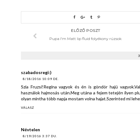
ELŐZŐ POSZT
Pupa I'm Matt lip fluid folyékony rúzsok
szabadosregi:)
8/18/2016 10:09 DE.
Szia Fruzsi!Regina vagyok és én is göndör hajú vagyok.Val
használok hajmosás után.Meg utána a fejem tetején ilyen plu
olyan mintha több napja mostam volna hajat.Szerinted mi lehet
VÁLASZ
Névtelen
8/19/2016 3:37 DU.