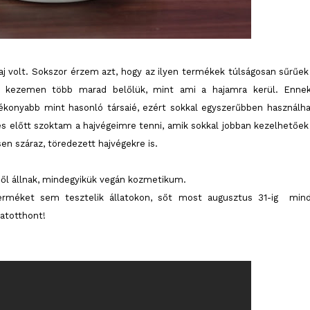
 volt. Sokszor érzem azt, hogy az ilyen termékek túlságosan sűrűek
 a kezemen több marad belőlük, mint ami a hajamra kerül. Enne
ékonyabb mint hasonló társaié, ezért sokkal egyszerűbben használha
s előtt szoktam a hajvégeimre tenni, amik sokkal jobban kezelhetőek
en száraz, töredezett hajvégekre is.
l állnak, mindegyikük vegán kozmetikum.
 terméket sem tesztelik állatokon, sőt most augusztus 31-ig min
atotthont!