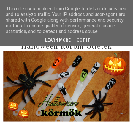
This site uses cookies from Google to deliver its services
and to analyze traffic. Your IP address and user-agent are
shared with Google along with performance and security
metrics to ensure quality of service, generate usage
statistics, and to detect and address abuse.
2015/10/17
LEARN MORE
GOT IT
Halloween Köröm Ötletek