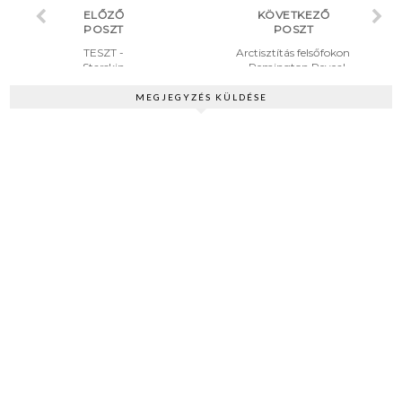
ELŐZŐ
KÖVETKEZŐ
POSZT
POSZT
TESZT -
Arctisztítás felsőfokon
Starskin
- Remington Reveal
hámlasztó
arctisztító készülék
szivacs és
MEGJEGYZÉS KÜLDÉSE
arcmaszk