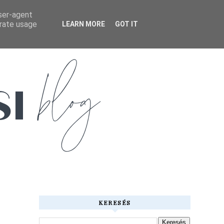
user-agent
erate usage
LEARN MORE
GOT IT
KERESÉS