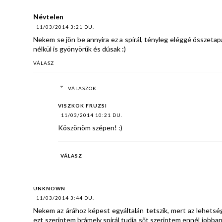
Névtelen
11/03/2014 3:21 DU.
Nekem se jön be annyira ez a spirál, tényleg eléggé összetapasz
nélkül is gyönyörűk és dúsak :)
VÁLASZ
VÁLASZOK
VISZKOK FRUZSI
11/03/2014 10:21 DU.
Köszönöm szépen! :)
VÁLASZ
UNKNOWN
11/03/2014 3:44 DU.
Nekem az árához képest egyáltalán tetszik, mert az lehetség
ezt szerintem brámely spirál tudja sőt szerintem ennél jobban