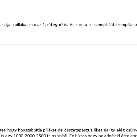
tja a pillákat már az 1. rétegnél is. Viszont a te szempilláid szempillaspi
es hogy hosszabbítja pillákat de összetapasztja őket és így elég csúny
 is egy 1000-2000-2500 ft-os spirál. Én biztos hogy ne adnék ki érte enn