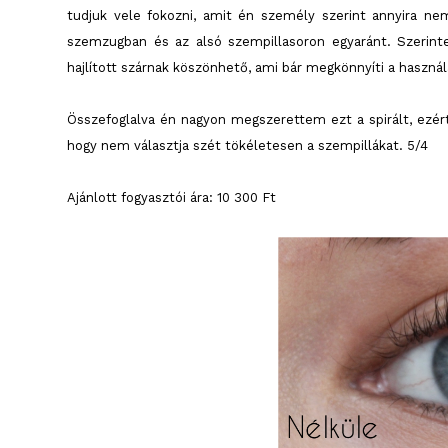
tudjuk vele fokozni, amit én személy szerint annyira ne
szemzugban és az alsó szempillasoron egyaránt. Szerin
hajlított szárnak köszönhető, ami bár megkönnyíti a haszná
Összefoglalva én nagyon megszerettem ezt a spirált, ezért
hogy nem választja szét tökéletesen a szempillákat. 5/4
Ajánlott fogyasztói ára: 10 300 Ft