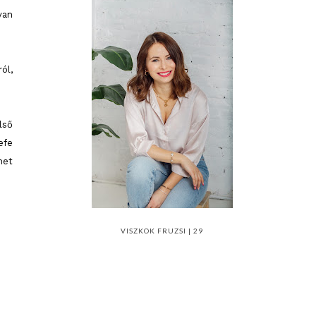
van
ól,
lső
efe
het
VISZKOK FRUZSI | 29