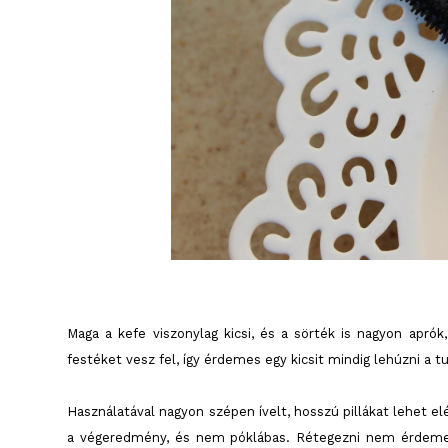
Maga a kefe viszonylag kicsi, és a sörték is nagyon aprók
festéket vesz fel, így érdemes egy kicsit mindig lehúzni a t
Használatával nagyon szépen ívelt, hosszú pillákat lehet e
a végeredmény, és nem póklábas. Rétegezni nem érdemes