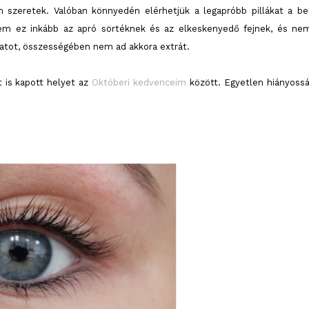
m szeretek. Valóban könnyedén elérhetjük a legapróbb pillákat a be
tem ez inkább az apró sörtéknek és az elkeskenyedő fejnek, és ne
latot, összességében nem ad akkora extrát.
 is kapott helyet az
Októberi kedvenceim
között. Egyetlen hiányossá