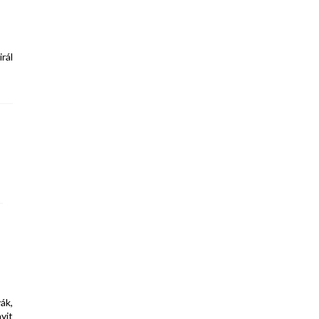
rál
ák,
yit