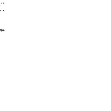
lső
m a
ga,