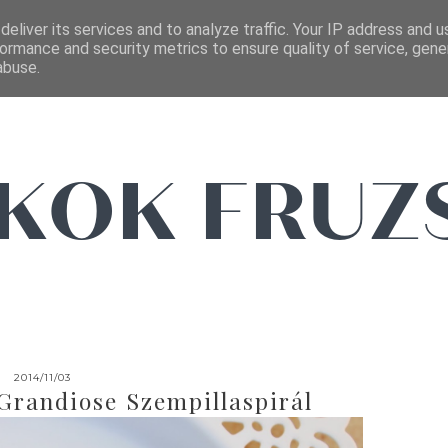
FŐOLDAL
EMAIL
eliver its services and to analyze traffic. Your IP address and 
ormance and security metrics to ensure quality of service, gen
abuse.
2014/11/03
randiose Szempillaspirál