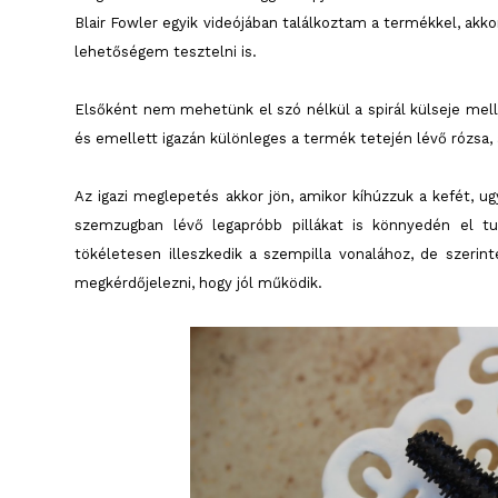
Blair Fowler egyik videójában találkoztam a termékkel, akk
lehetőségem tesztelni is.
Elsőként nem mehetünk el szó nélkül a spirál külseje mellet
és emellett igazán különleges a termék tetején lévő rózsa, 
Az igazi meglepetés akkor jön, amikor kíhúzzuk a kefét, ugy
szemzugban lévő legapróbb pillákat is könnyedén el tu
tökéletesen illeszkedik a szempilla vonalához, de szer
megkérdőjelezni, hogy jól működik.