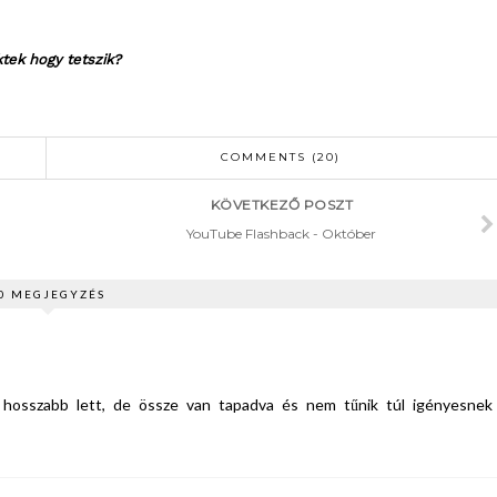
tek hogy tetszik?
COMMENTS (20)
KÖVETKEZŐ POSZT
YouTube Flashback - Október
0 MEGJEGYZÉS
ogy hosszabb lett, de össze van tapadva és nem tűnik túl igényesnek