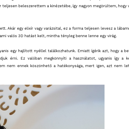
or teljesen beleszerettem a kinézetébe, így nagyon megörültem, hogy 
t. Akár egy elixír vagy varázsital, ez a forma teljesen levesz a lábamr
ami valós 3D hatást kelt, mintha tényleg benne lenne egy virág.
anis egy hajlított nyéllel találkozhatunk. Emiatt ígérik azt, hogy a be
djuk érni. Ez valóban megkönnyíti a használatot, ugyanis így a k
intem nem ennek köszönhető a hatékonysága, mert igen, azt nem le