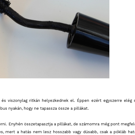
, és viszonylag ritkán helyezkednek el. Éppen ezért egyszerre elég 
ubus nyakán, hogy ne tapassza össze a pillákat.
lérni. Enyhén összetapasztja a pillákat, de számomra még pont megfel
, mert a hatás nem lesz hosszabb vagy dúsabb, csak a pókláb hat