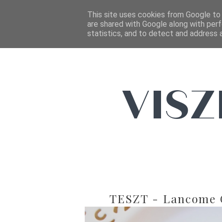
This site uses cookies from Google to d
are shared with Google along with perf
statistics, and to detect and address 
TESZT - Lancome G