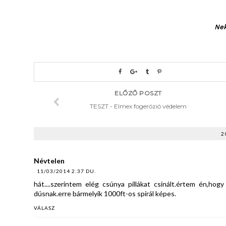
Nek
ELŐZŐ POSZT
TESZT - Elmex fogerózió védelem
2
Névtelen
11/03/2014 2:37 DU.
hát....szerintem elég csúnya pillákat csinált.értem én,h
dúsnak.erre bármelyik 1000ft-os spirál képes.
VÁLASZ