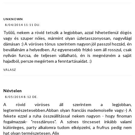
UNKNOWN
8/04/2014 11:11 DU.
Tyűűű, nekem a rövid tetszik a legjobban, azzal hihetetlenül dögös
vagy és szuper nőies, mármint olyan üzletasszonyosan, nagyvilági
dámásan :) A vöröses tónus szerintem nagyon jól passzol hozzád, én
bevállalnám a helyedben. Az egyenesebb frizkó sem áll rosszul, csak
nyilván furcsa, de teljesen vállalható, én is megnézném a saját
hajadból, persze megértem a fenntartásaidat. :)
VÁLASZ
Névtelen
8/05/2014 8:12 DE.
A rövid vöröses áll szerintem a legjobban,
legtermészetesebben.Abban olyan franciás mademoiselle vagy:-) A
fekete ezzel a ruha összeállítással nekem nagyon - hogy finoman
fogalmazzak- "rosszlányos". A színes tincseset inkább valami
különleges, party alkalomra tudom elképzelni, a frufrus pedig nem
hat olyan természetesen. Alix