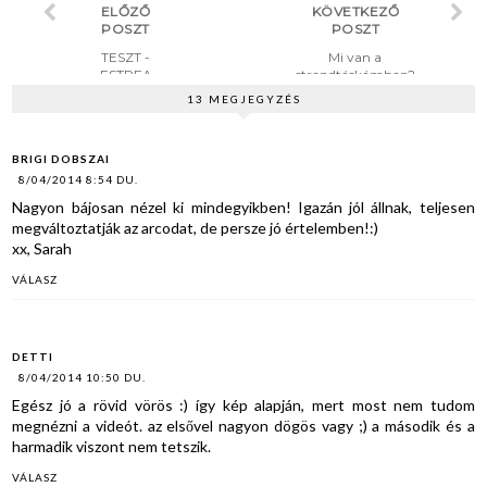
ELŐZŐ
KÖVETKEZŐ
POSZT
POSZT
TESZT -
Mi van a
ESTREA
strandtáskámban?
Vadgesztenye
13 MEGJEGYZÉS
+ Menta
lábkrém
BRIGI DOBSZAI
8/04/2014 8:54 DU.
Nagyon bájosan nézel ki mindegyikben! Igazán jól állnak, teljesen
megváltoztatják az arcodat, de persze jó értelemben!:)
xx, Sarah
VÁLASZ
DETTI
8/04/2014 10:50 DU.
Egész jó a rövid vörös :) így kép alapján, mert most nem tudom
megnézni a videót. az elsővel nagyon dögös vagy ;) a második és a
harmadik viszont nem tetszik.
VÁLASZ