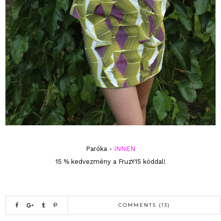
Paróka -
INNEN
15 % kedvezmény a FruzY15 kóddal!
COMMENTS (13)