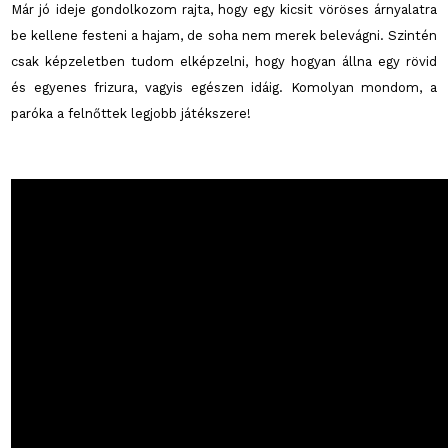
Már jó ideje gondolkozom rajta, hogy egy kicsit vöröses árnyalatra
be kellene festeni a hajam, de soha nem merek belevágni. Szintén
csak képzeletben tudom elképzelni, hogy hogyan állna egy rövid
és egyenes frizura, vagyis egészen idáig. Komolyan mondom, a
paróka a felnőttek legjobb játékszere!