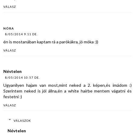
VÁLASZ
NÓRA
8/05/2014 9:11 DE.
én is mostanában kaptam rá a parókákra, jó móka :))
VÁLASZ
Névtelen
8/05/2014 10:57 DE.
Ugyanilyen hajam van most,mint neked a 2. képen,és imádom :)
Szerintem neked is jól állna,én a white hairbe mentem vágatni és
festetni :)
VÁLASZ
VÁLASZOK
Névtelen