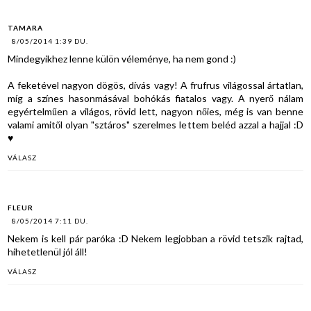
TAMARA
8/05/2014 1:39 DU.
Mindegyikhez lenne külön véleménye, ha nem gond :)
A feketével nagyon dögös, dívás vagy! A frufrus világossal ártatlan,
míg a színes hasonmásával bohókás fiatalos vagy. A nyerő nálam
egyértelműen a világos, rövid lett, nagyon nőies, még is van benne
valami amitől olyan "sztáros" szerelmes lettem beléd azzal a hajjal :D
♥
VÁLASZ
FLEUR
8/05/2014 7:11 DU.
Nekem is kell pár paróka :D Nekem legjobban a rövid tetszik rajtad,
hihetetlenül jól áll!
VÁLASZ