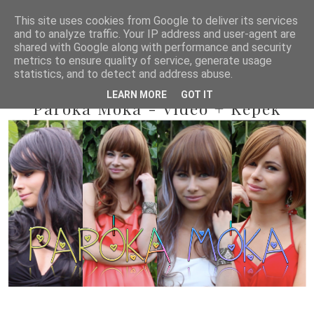
This site uses cookies from Google to deliver its services
and to analyze traffic. Your IP address and user-agent are
shared with Google along with performance and security
metrics to ensure quality of service, generate usage
statistics, and to detect and address abuse.
2014/08/04
LEARN MORE
GOT IT
Paróka Móka - Videó + Képek