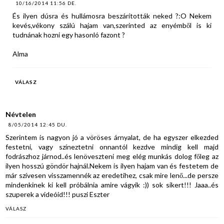
10/16/2014 11:56 DE.
És ilyen dúsra és hullámosra beszárították neked ?:O Nekem
kevés,vékony szálú hajam van,szerinted az enyémből is ki
tudnának hozni egy hasonló fazont ?
Alma
VÁLASZ
Névtelen
8/05/2014 12:45 DU.
Szerintem is nagyon jó a vöröses árnyalat, de ha egyszer elkezded
festetni, vagy színeztetni onnantól kezdve mindig kell majd
fodrászhoz járnod..és lenöveszteni meg elég munkás dolog főleg az
ilyen hosszú göndör hajnál.Nekem is ilyen hajam van és festetem de
már szívesen visszamennék az eredetihez, csak mire lenő...de persze
mindenkinek ki kell próbálnia amire vágyik :)) sok sikert!!! Jaaa..és
szuperek a videóid!!! puszi Eszter
VÁLASZ