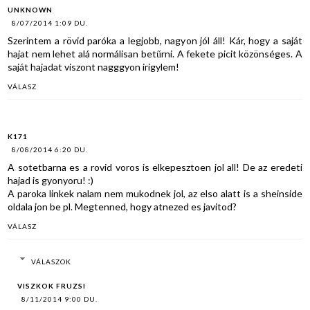
UNKNOWN
8/07/2014 1:09 DU.
Szerintem a rövid paróka a legjobb, nagyon jól áll! Kár, hogy a saját
hajat nem lehet alá normálisan betűrni. A fekete picit közönséges. A
saját hajadat viszont nagggyon irigylem!
VÁLASZ
K171
8/08/2014 6:20 DU.
A sotetbarna es a rovid voros is elkepesztoen jol all! De az eredeti
hajad is gyonyoru! :)
A paroka linkek nalam nem mukodnek jol, az elso alatt is a sheinside
oldala jon be pl. Megtenned, hogy atnezed es javitod?
VÁLASZ
VÁLASZOK
VISZKOK FRUZSI
8/11/2014 9:00 DU.