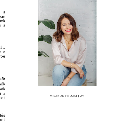
n a
ban
unk
i a
át.
s a
rbe
bőr
nők
nék
i a
VISZKOK FRUZSI | 29
tot
dés
ket