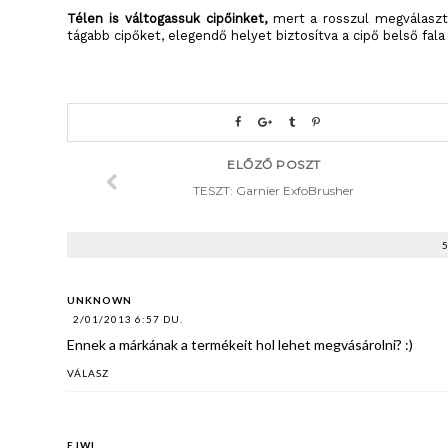
Télen is váltogassuk cipőinket,
mert a rosszul megválaszt
tágabb cipőket, elegendő helyet biztosítva a cipő belső fal
ELŐZŐ POSZT
TESZT: Garnier ExfoBrusher
UNKNOWN
2/01/2013 6:57 DU.
Ennek a márkának a termékeit hol lehet megvásárolni? :)
VÁLASZ
EJWI