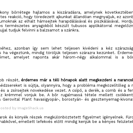
ékony bőrrétege hajlamos a kiszáradásra, amelynek következtébe
s reakció, hogy töredezett ajkunkat állandóan megnyaljuk, ez azon
iumoknak az elhalt hámsejtek harapdálásával és piszkálásával. Hordj
es természetes anyagokból készült tubusos applikátorral megelőzn
jjal tudjuk felvinni a balzsamot a szánkra.
méhez, azonban így sem lehet teljesen kivédeni a kéz szárazság
 ha végeztünk, mindig töröljük teljesen szárazra kezünket. Érdeme
rémet, amelyet naponta akár három-négy alkalommal is a bő
obb részét,
érdemes már a téli hónapok alatt megkezdeni a narancs
inédzsereket is sújtja, olyannyira, hogy a probléma megközelítőleg a 
 és a zsírsejtek növekedése vezet. A csípő, a derék, a comb és a fe
tisz krémmel vonjuk be. A bőr rugalmassá tétele mellett csökkent
a Gerovital Plant havasigyopár-, borostyán- és gesztenyemag-kivona
sarok és könyék részek megkülönböztetett figyelmet igényelnek. Für
t habkővel, emellett lefekvés előtt mindig kenjük be a kényes felülete