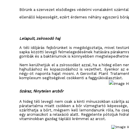
Bőrünk a szervezet elsődleges védelmi vonalaként számtalan
ellenálló képességét, ezért érdemes néhány egyszerű bőr
Lelapult, zsírosodó haj
A téli időjárás fejbőrünket is megdolgoztatja, mivel testü
sapka közötti levegő felmelegedésének hatására párakamra a
gombák és a baktériumok is könnyebben megtelepedhetnek 
Nem kerülhetjük el a zsírosodást azzal, ha a hideg ellen 
hajhulláshoz és kopaszodáshoz is vezethet. Ilyenkor az 
négy-öt naponta hajat mosni. A Gerovital Plant Tratament 
komplexum segítségével csökkenti a faggyúkiválasztást.
Száraz, fénytelen arcbőr
A hideg téli levegő nem csak a kinti mínuszokban szárítja 
páratartalma miatt csökken a bőr vízmegtartó képessége, 
száríthatja a bőrt, mégsem kell lemondanunk róla, ha cse
egy arcmaszkot a relaxáció alatt. Reggelente pótoljuk hidra
vitaminokban gazdag tápláló krémmel az arcot.