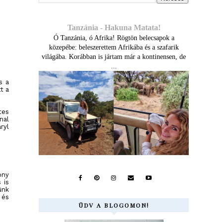
Tanzánia - Hakuna Matata!
Ó Tanzánia, ó Afrika! Rögtön belecsapok a
közepébe: beleszerettem Afrikába és a szafarik
világába. Korábban is jártam már a kontinensen, de
...
s a
t a
tes
nal
ryl
ony
 is
ünk
 és
ÜDV A BLOGOMON!