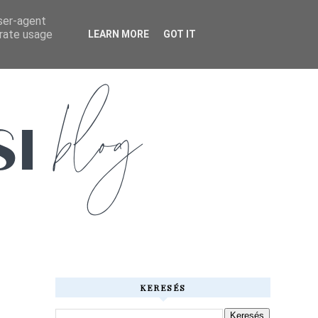
user-agent
erate usage
LEARN MORE
GOT IT
KERESÉS