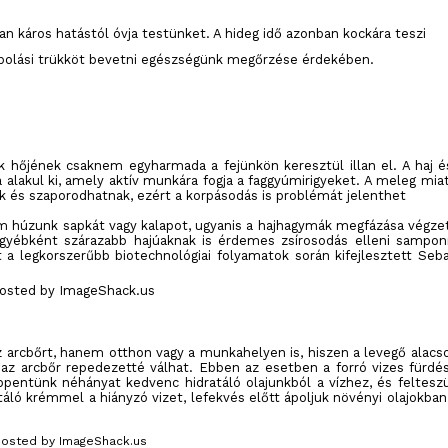
 káros hatástól óvja testünket. A hideg idő azonban kockára teszi
ápolási trükköt bevetni egészségünk megőrzése érdekében.
nk hőjének csaknem egyharmada a fejünkön keresztül illan el. A haj é
lakul ki, amely aktív munkára fogja a faggyúmirigyeket. A meleg miat
és szaporodhatnak, ezért a korpásodás is problémát jelenthet
nem húzunk sapkát vagy kalapot, ugyanis a hajhagymák megfázása végze
egyébként szárazabb hajúaknak is érdemes zsírosodás elleni sampon
a legkorszerűbb biotechnológiai folyamatok során kifejlesztett Seba
az arcbőrt, hanem otthon vagy a munkahelyen is, hiszen a levegő alacs
az arcbőr repedezetté válhat. Ebben az esetben a forró vizes fürdés
ppentünk néhányat kedvenc hidratáló olajunkból a vízhez, és feltesz
táló krémmel a hiányzó vizet, lefekvés előtt ápoljuk növényi olajokban