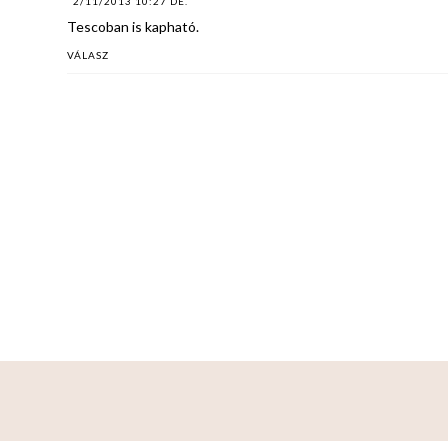
2/11/2013 10:27 DE.
Tescoban is kapható.
VÁLASZ