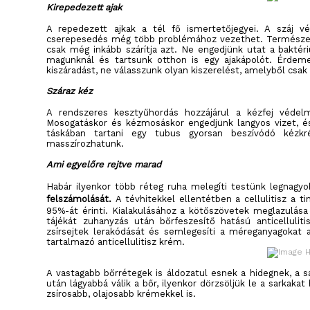
Kirepedezett ajak
A repedezett ajkak a tél fő ismertetőjegyei. A száj v
cserepesedés még több problémához vezethet. Természete
csak még inkább szárítja azt. Ne engedjünk utat a baktér
magunknál és tartsunk otthon is egy ajakápolót. Érdem
kiszáradást, ne válasszunk olyan kiszerelést, amelyből csak u
Száraz kéz
A rendszeres kesztyűhordás hozzájárul a kézfej védel
Mosogatáskor és kézmosáskor engedjünk langyos vizet, és
táskában tartani egy tubus gyorsan beszívódó kézk
masszírozhatunk.
Ami egyelőre rejtve marad
Habár ilyenkor több réteg ruha melegíti testünk legnagy
felszámolását.
A tévhitekkel ellentétben a cellulitisz a t
95%-át érinti. Kialakulásához a kötőszövetek meglazulása
tájékát zuhanyzás után bőrfeszesítő hatású anticelluli
zsírsejtek lerakódását és semlegesíti a méreganyagokat 
tartalmazó anticellulitisz krém.
A vastagabb bőrrétegek is áldozatul esnek a hidegnek, a 
után lágyabbá válik a bőr, ilyenkor dörzsöljük le a sarkaka
zsírosabb, olajosabb krémekkel is.