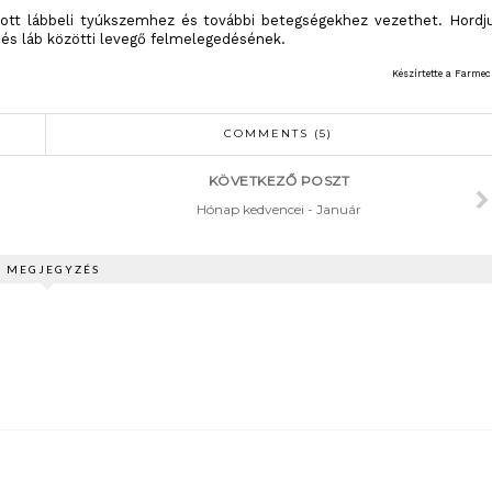
ott lábbeli tyúkszemhez és további betegségekhez vezethet. Hordj
a és láb közötti levegő felmelegedésének.
Készírtette a Farmec
COMMENTS (5)
KÖVETKEZŐ POSZT
Hónap kedvencei - Január
5 MEGJEGYZÉS