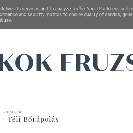
FŐOLDAL
EMAIL
eliver its services and to analyze traffic. Your IP address and 
ormance and security metrics to ensure quality of service, gen
abuse.
2013/02/01
 - Téli Bőrápolás