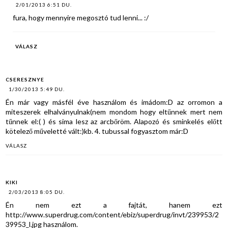
2/01/2013 6:51 DU.
fura, hogy mennyire megosztó tud lenni... :/
VÁLASZ
CSERESZNYE
1/30/2013 5:49 DU.
Én már vagy másfél éve használom és imádom:D az orromon a
miteszerek elhalványulnak(nem mondom hogy eltűnnek mert nem
tűnnek el:( ) és sima lesz az arcbőröm. Alapozó és sminkelés előtt
kötelező műveletté vált:)kb. 4. tubussal fogyasztom már:D
VÁLASZ
KIKI
2/03/2013 8:05 DU.
Én nem ezt a fajtát, hanem ezt
http://www.superdrug.com/content/ebiz/superdrug/invt/239953/2
39953_l.jpg használom.