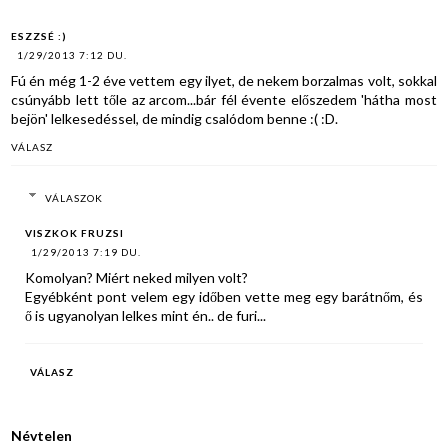
utalványt! -
LEZÁRVA
ESZZSÉ :)
1/29/2013 7:12 DU.
Fú én még 1-2 éve vettem egy ilyet, de nekem borzalmas volt, sokkal
csúnyább lett tőle az arcom...bár fél évente előszedem 'hátha most
bejön' lelkesedéssel, de mindig csalódom benne :( :D.
VÁLASZ
VÁLASZOK
VISZKOK FRUZSI
1/29/2013 7:19 DU.
Komolyan? Miért neked milyen volt?
Egyébként pont velem egy időben vette meg egy barátnőm, és
ő is ugyanolyan lelkes mint én.. de furi...
VÁLASZ
Névtelen