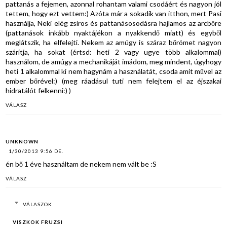
pattanás a fejemen, azonnal rohantam valami csodáért és nagyon jól
tettem, hogy ezt vettem:) Azóta már a sokadik van itthon, mert Pasi
használja, Neki elég zsíros és pattanásosodásra hajlamos az arcbőre
(pattanások inkább nyaktájékon a nyakkendő miatt) és egyből
meglátszik, ha elfelejti. Nekem az amúgy is száraz bőrömet nagyon
szárítja, ha sokat (értsd: heti 2 vagy ugye több alkalommal)
használom, de amúgy a mechanikáját imádom, meg mindent, úgyhogy
heti 1 alkalommal ki nem hagynám a használatát, csoda amit művel az
ember bőrével:) (meg ráadásul tuti nem felejtem el az éjszakai
hidratálót felkenni:) )
VÁLASZ
UNKNOWN
1/30/2013 9:56 DE.
én bő 1 éve használtam de nekem nem vált be :S
VÁLASZ
VÁLASZOK
VISZKOK FRUZSI