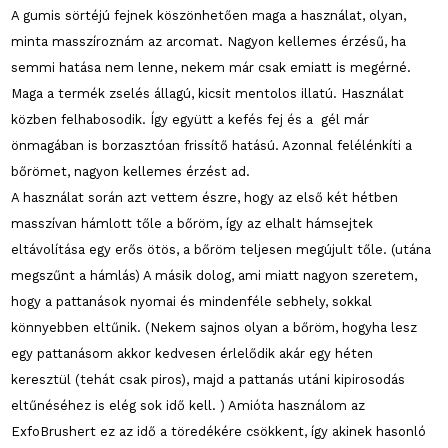
A gumis sörtéjú fejnek köszönhetően maga a használat, olyan,
minta masszíroznám az arcomat. Nagyon kellemes érzésű, ha
semmi hatása nem lenne, nekem már csak emiatt is megérné.
Maga a termék zselés állagú, kicsit mentolos illatú. Használat
közben felhabosodik. Így együtt a kefés fej és a gél már
önmagában is borzasztóan frissítő hatású. Azonnal felélénkíti a
bőrömet, nagyon kellemes érzést ad.
A használat során azt vettem észre, hogy az első két hétben
masszívan hámlott tőle a bőröm, így az elhalt hámsejtek
eltávolítása egy erős ötös, a bőröm teljesen megújult tőle. (utána
megszűnt a hámlás) A másik dolog, ami miatt nagyon szeretem,
hogy a pattanások nyomai és mindenféle sebhely, sokkal
könnyebben eltűnik. (Nekem sajnos olyan a bőröm, hogyha lesz
egy pattanásom akkor kedvesen érlelődik akár egy héten
keresztül (tehát csak piros), majd a pattanás utáni kipirosodás
eltűnéséhez is elég sok idő kell. ) Amióta használom az
ExfoBrushert ez az idő a töredékére csökkent, így akinek hasonló