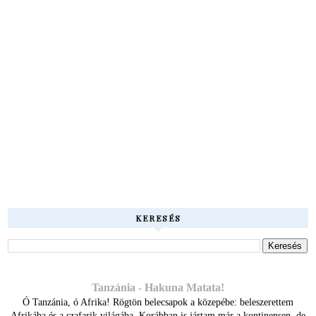
KERESÉS
Tanzánia - Hakuna Matata!
Ó Tanzánia, ó Afrika! Rögtön belecsapok a közepébe: beleszerettem
Afrikába és a szafarik világába. Korábban is jártam már a kontinensen, de