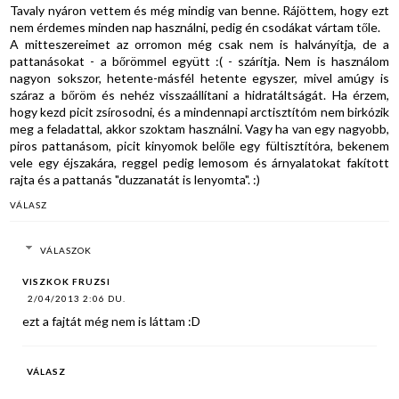
Tavaly nyáron vettem és még mindig van benne. Rájöttem, hogy ezt
nem érdemes minden nap használni, pedig én csodákat vártam tőle.
A mitteszereimet az orromon még csak nem is halványítja, de a
pattanásokat - a bőrömmel együtt :( - szárítja. Nem is használom
nagyon sokszor, hetente-másfél hetente egyszer, mivel amúgy is
száraz a bőröm és nehéz visszaállítani a hidratáltságát. Ha érzem,
hogy kezd picit zsírosodni, és a mindennapi arctisztítóm nem birkózik
meg a feladattal, akkor szoktam használni. Vagy ha van egy nagyobb,
piros pattanásom, picit kinyomok belőle egy fültisztítóra, bekenem
vele egy éjszakára, reggel pedig lemosom és árnyalatokat fakított
rajta és a pattanás "duzzanatát is lenyomta". :)
VÁLASZ
VÁLASZOK
VISZKOK FRUZSI
2/04/2013 2:06 DU.
ezt a fajtát még nem is láttam :D
VÁLASZ