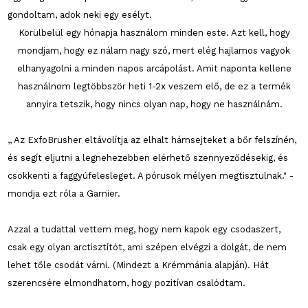
gondoltam, adok neki egy esélyt.
Körülbelül egy hónapja használom minden este. Azt kell, hogy
mondjam, hogy ez nálam nagy szó, mert elég hajlamos vagyok
elhanyagolni a minden napos arcápolást. Amit naponta kellene
használnom legtöbbször heti 1-2x veszem elő, de ez a termék
annyira tetszik, hogy nincs olyan nap, hogy ne használnám.
,, Az ExfoBrusher eltávolítja az elhalt hámsejteket a bőr felszínén,
és segít eljutni a legnehezebben elérhető szennyeződésekig, és
csökkenti a faggyúfelesleget. A pórusok mélyen megtisztulnak." -
mondja ezt róla a Garnier.
Azzal a tudattal vettem meg, hogy nem kapok egy csodaszert,
csak egy olyan arctisztítót, ami szépen elvégzi a dolgát, de nem
lehet tőle csodát várni. (Mindezt a Krémmánia alapján). Hát
szerencsére elmondhatom, hogy pozitívan csalódtam.