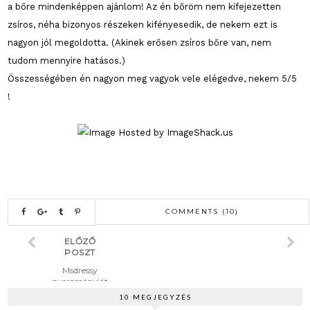
a bőre mindenképpen ajánlom! Az én bőröm nem kifejezetten
zsíros, néha bizonyos részeken kifényesedik, de nekem ezt is
nagyon jól megoldotta. (Akinek erősen zsíros bőre van, nem
tudom mennyire hatásos.)
Összességében én nagyon meg vagyok vele elégedve, nekem 5/5
!
COMMENTS (10)
ELŐZŐ
POSZT
Msdressy
nyereményját
ék: nyerj 80
10 MEGJEGYZÉS
$-os