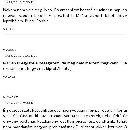
1/29/2013 7:20 DU.
Nekem nem volt még ilyen. Én arctonikot használok minden nap, és
nagyon szép a bőröm. A posztod hatására viszont lehet, hogy
kipróbálom. Puszi: Sophie
VÁLASZ
YVUSSS
1/29/2013 7:51 DU.
Már én is egy ideje nézegetem, de még nem mertem meg venni. De
ezután lehet hogy én is kipróbálom! : )
VÁLASZ
VICACAT
1/29/2013 9:03 DU.
Én eszeveszett kétségbeesésemben vettem meg pár éve, amikor új
volt. Alapjáraton kb. az orromon vannak mitteszerek, néha feltűnik
egy-egy pattanás kezdemény, esetleg picike lesz és eltűnik, tehát
nem mondanám nagyon problémásnak:D Viszont akkor lett van 3