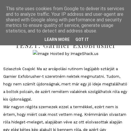
This site uses cookies from Google to deliver its services
and to analyze traffic. Your IP address and user-agent are
shared with Google along with performance and security
metrics to ensure quality of service, generate usage
statistics, and to detect and address abuse.
2013/01/29
LEARN MORE
GOT IT
TESZT: Garnier ExfoBrusher
Sziasztok Csajok! Ma az arcápolási rutinom legújabb sztárját a
Garnier Exfobrusher-t szeretném nektek megmutatni. Tudom,
hogy nem számít újdonságnak, mert már egy jó ideje megtalálható
a boltok polcain, de azért remélem valakinek szolgálhatok róla egy
kis újdonsággal.
Már nagyon régóta szemezek ezzel a termékkel, ezért nem is
értem, hogy miért csak most vettem meg. Krémmánián olvastam
róla hideget-meleget, alapjában véve az ott elolvasottak alapján
egy elég kétes kép alakult ki bennem róla, de azért úgy