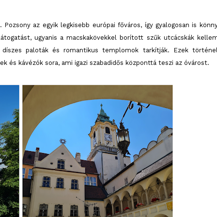
 Pozsony az egyik legkisebb európai főváros, így gyalogosan is könn
átogatást, ugyanis a macskakövekkel borított szűk utcácskák kelle
k, díszes paloták és romantikus templomok tarkítják. Ezek történe
ek és kávézók sora, ami igazi szabadidős központtá teszi az óvárost.