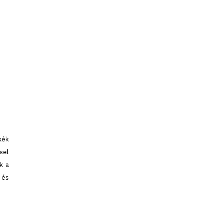
kék
sel
k a
 és