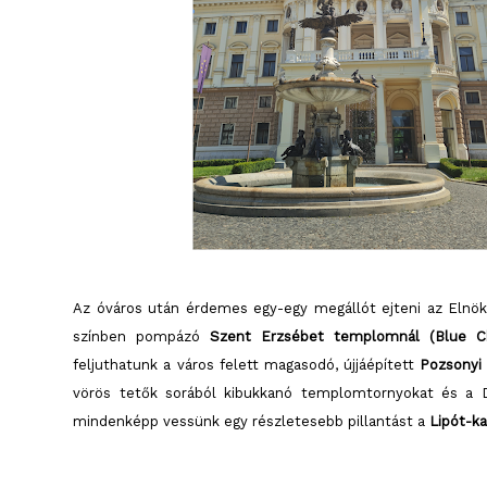
Az óváros után érdemes egy-egy megállót ejteni az Elnök
színben pompázó
Szent Erzsébet templomnál (Blue C
feljuthatunk a város felett magasodó, újjáépített
Pozsonyi 
vörös tetők sorából kibukkanó templomtornyokat és a
mindenképp vessünk egy részletesebb pillantást a
Lipót-k