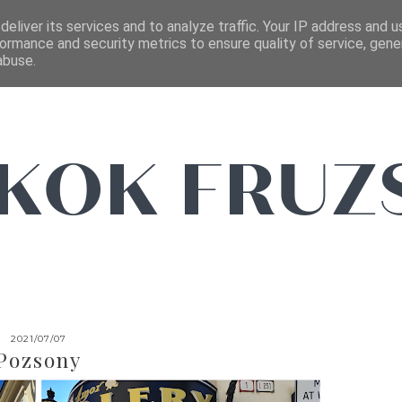
FŐOLDAL
EMAIL
eliver its services and to analyze traffic. Your IP address and 
ormance and security metrics to ensure quality of service, gen
abuse.
2021/07/07
Pozsony