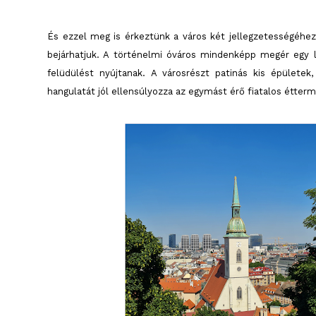
És ezzel meg is érkeztünk a város két jellegzetességéhez.
bejárhatjuk. A történelmi óváros mindenképp megér egy l
felüdülést nyújtanak. A városrészt patinás kis épülete
hangulatát jól ellensúlyozza az egymást érő fiatalos étterm