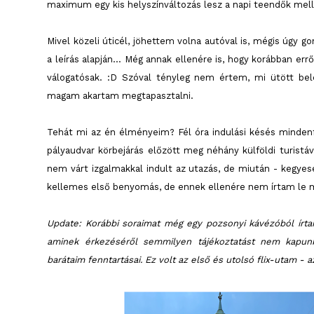
maximum egy kis helyszínváltozás lesz a napi teendők mell
Mivel közeli úticél, jöhettem volna autóval is, mégis úgy 
a leírás alapján… Még annak ellenére is, hogy korábban err
válogatósak. :D Szóval tényleg nem értem, mi ütött b
magam akartam megtapasztalni.
Tehát mi az én élményeim? Fél óra indulási késés mindenfé
pályaudvar körbejárás előzött meg néhány külföldi turistáv
nem várt izgalmakkal indult az utazás, de miután - kegy
kellemes első benyomás, de ennek ellenére nem írtam l
Update: Korábbi soraimat még egy pozsonyi kávézóból írtam
aminek érkezéséről semmilyen tájékoztatást nem kapunk
barátaim fenntartásai. Ez volt az első és utolsó flix-utam - a