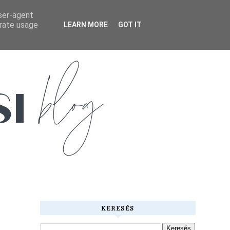
user-agent
erate usage
LEARN MORE
GOT IT
KERESÉS