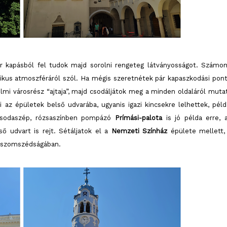
 kapásból fel tudok majd sorolni rengeteg látványosságot. Számo
tikus atmoszféráról szól. Ha mégis szeretnétek pár kapaszkodási pont
elmi városrész “ajtaja”, majd csodáljátok meg a minden oldaláról muta
 az épületek belső udvarába, ugyanis igazi kincsekre lelhettek, péld
 csodaszép, rózsaszínben pompázó
Prímási-palota
is jó példa erre, 
ő udvart is rejt. Sétáljatok el a
Nemzeti Színház
épülete mellett,
ak szomszédságában.