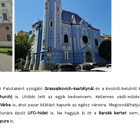
i Palotaként szolgáló
Grassalkovich-kastélynál
és a kívülről-belülről 
hurch)
is. Utóbbi lett az egyik kedvencem. Kellemes vádli-edzés
Várba
is, ahol pazar kilátást kapunk az egész városra. Megcsodálhatju
 Dunára épült
UFO-hidat
is. Ne hagyjuk ki itt a
Barokk kertet
sem,
apura
is.