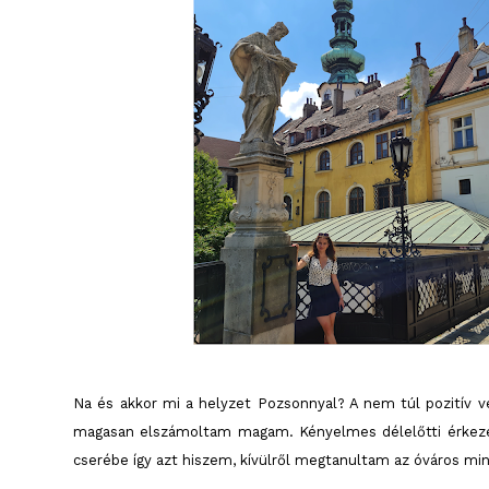
Na és akkor mi a helyzet Pozsonnyal? A nem túl pozitív 
magasan elszámoltam magam. Kényelmes délelőtti érkezéss
cserébe így azt hiszem, kívülről megtanultam az óváros min