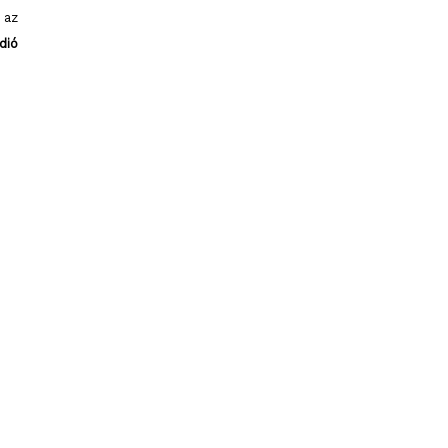
 az
dió