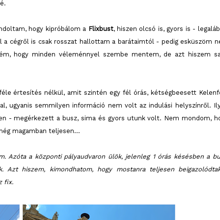
é.
gondoltam, hogy kipróbálom a
Flixbust
, hiszen olcsó is, gyors is - legalá
ől a cégről is csak rosszat hallottam a barátaimtól - pedig esküszöm 
elém, hogy minden véleménnyel szembe mentem, de azt hiszem sa
le értesítés nélkül, amit szintén egy fél órás, kétségbeesett Kelenf
al, ugyanis semmilyen információ nem volt az indulási helyszínről. Il
esen - megérkezett a busz, sima és gyors utunk volt. Nem mondom, h
e még magamban teljesen…
. Azóta a központi pályaudvaron ülök, jelenleg 1 órás késésben a bu
. Azt hiszem, kimondhatom, hogy mostanra teljesen beigazolódta
z fix.