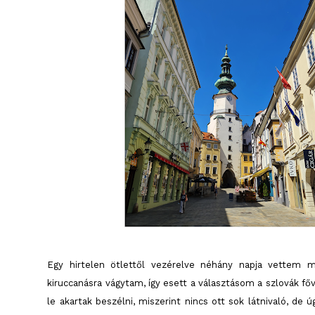
Egy hirtelen ötlettől vezérelve néhány napja vettem m
kiruccanásra vágytam, így esett a választásom a szlovák f
le akartak beszélni, miszerint nincs ott sok látnivaló, de