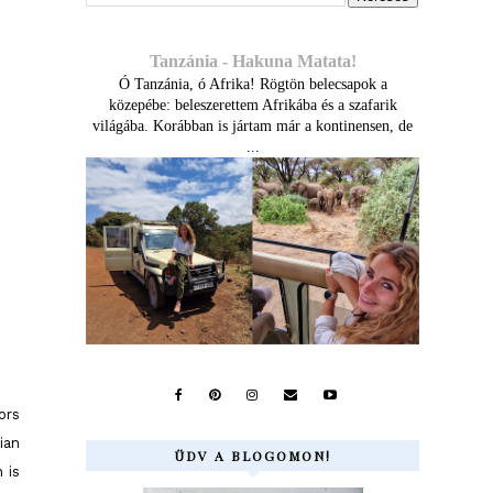
Tanzánia - Hakuna Matata!
Ó Tanzánia, ó Afrika! Rögtön belecsapok a
közepébe: beleszerettem Afrikába és a szafarik
világába. Korábban is jártam már a kontinensen, de
...
ors
ian
ÜDV A BLOGOMON!
 is