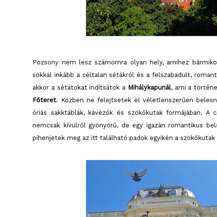
Pozsony nem lesz számomra olyan hely, amihez bármikor
sokkal inkább a céltalan sétákról és a felszabadult, roman
akkor a sétátokat indítsátok a
Mihálykapunál
, ami a történ
Főteret
. Közben ne felejtsetek el véletlenszerűen belesni
óriás sakktáblák, kávézók és szökőkutak formájában. A
nemcsak kívülről gyönyörű, de egy igazán romantikus bels
pihenjetek meg az itt található padok egyikén a szökőkut