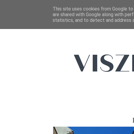
This site uses cookies from Google to d
are shared with Google along with perf
statistics, and to detect and address 