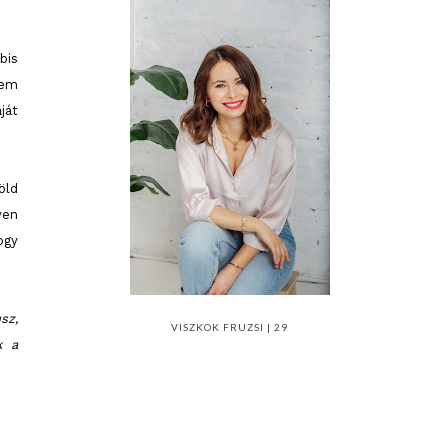
bbis
nem
ját
öld
yen
ogy
sz,
VISZKOK FRUZSI | 29
k a