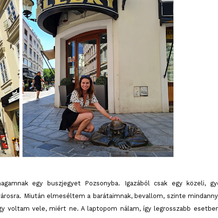
agamnak egy buszjegyet Pozsonyba. Igazából csak egy közeli, gy
ővárosra. Miután elmeséltem a barátaimnak, bevallom, szinte mindanny
 úgy voltam vele, miért ne. A laptopom nálam, így legrosszabb esetben