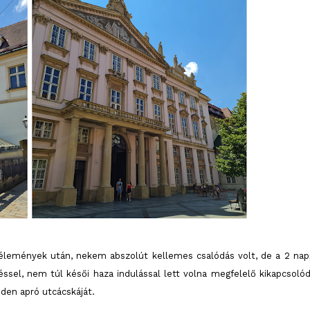
vélemények után, nekem abszolút kellemes csalódás volt, de a 2 nap
el, nem túl késői haza indulással lett volna megfelelő kikapcsolód
den apró utcácskáját.