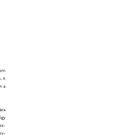
kem
. A
n a
ára
így
zs-
ry-