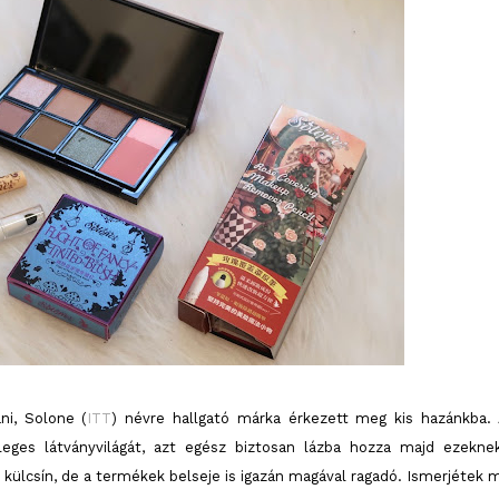
ni, Solone (
ITT
) névre hallgató márka érkezett meg kis hazánkba. 
leges látványvilágát, azt egész biztosan lázba hozza majd ezekne
külcsín, de a termékek belseje is igazán magával ragadó. Ismerjétek 