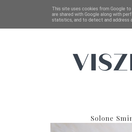
This site uses cookies from Google to d
are shared with Google along with perf
statistics, and to detect and address 
Solone Smi