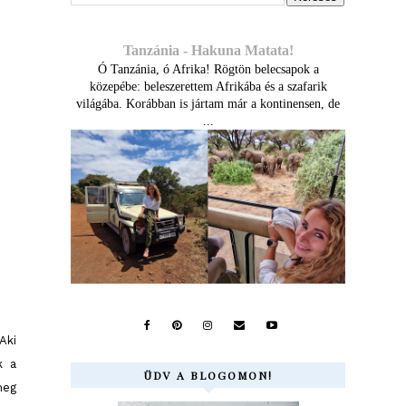
Tanzánia - Hakuna Matata!
Ó Tanzánia, ó Afrika! Rögtön belecsapok a
közepébe: beleszerettem Afrikába és a szafarik
világába. Korábban is jártam már a kontinensen, de
...
Aki
k a
ÜDV A BLOGOMON!
meg