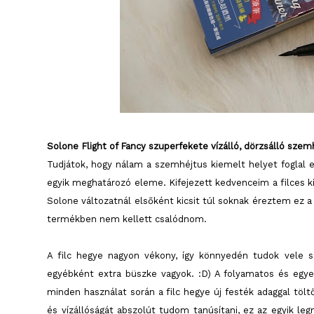
Solone Flight of Fancy szuperfekete vízálló, dörzsálló szem
Tudjátok, hogy nálam a szemhéjtus kiemelt helyet foglal 
egyik meghatározó eleme. Kifejezett kedvenceim a filces ki
Solone változatnál elsőként kicsit túl soknak éreztem ez a 
termékben nem kellett csalódnom.
A filc hegye nagyon vékony, így könnyedén tudok vele s
egyébként extra büszke vagyok. :D) A folyamatos és egyenl
minden használat során a filc hegye új festék adaggal töl
és vízállóságát abszolút tudom tanúsítani, ez az egyik le