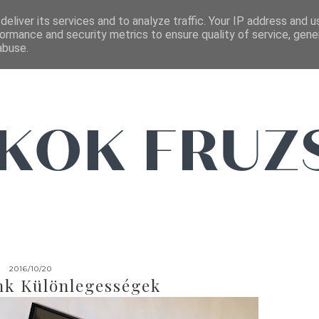
FŐOLDAL
EMAIL
eliver its services and to analyze traffic. Your IP address and 
ormance and security metrics to ensure quality of service, gen
abuse.
2016/10/20
nk Különlegességek