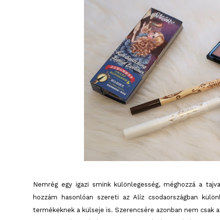
Nemrég egy igazi smink különlegesség, méghozzá a tajva
hozzám hasonlóan szereti az Alíz csodaországban külön
termékeknek a külseje is. Szerencsére azonban nem csak a 