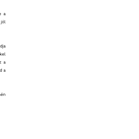
e a
jól
dja
kel
z a
d a
hén