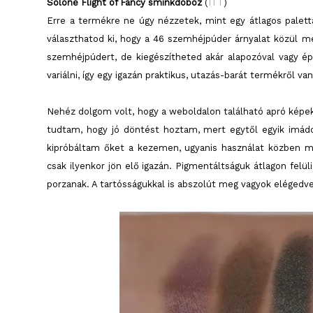
Solone Flight of Fancy sminkdoboz
(
ITT
)
Erre a termékre ne úgy nézzetek, mint egy átlagos palett
választhatod ki, hogy a 46 szemhéjpúder árnyalat közül me
szemhéjpúdert, de kiegészítheted akár alapozóval vagy épp
variálni, így egy igazán praktikus, utazás-barát termékről van
Nehéz dolgom volt, hogy a weboldalon található apró képek
tudtam, hogy jó döntést hoztam, mert egytől egyik imádo
kipróbáltam őket a kezemen, ugyanis használat közben mé
csak ilyenkor jön elő igazán. Pigmentáltságuk átlagon felü
porzanak. A tartósságukkal is abszolút meg vagyok elégedve