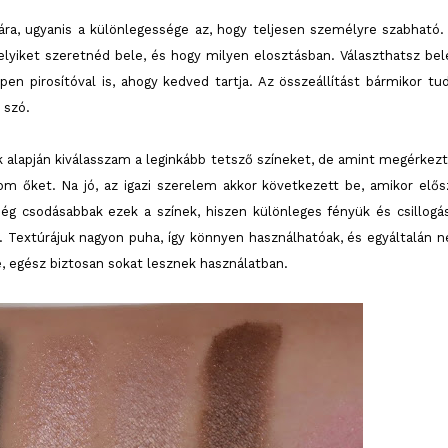
ára, ugyanis a különlegessége az, hogy teljesen személyre szabható.
lyiket szeretnéd bele, és hogy milyen elosztásban. Választhatsz bel
en pirosítóval is, ahogy kedved tartja. Az összeállítást bármikor tu
 szó.
 alapján kiválasszam a leginkább tetsző színeket, de amint megérkezt
m őket. Na jó, az igazi szerelem akkor következett be, amikor elős
g csodásabbak ezek a színek, hiszen különleges fényük és csillogá
li. Textúrájuk nagyon puha, így könnyen használhatóak, és egyáltalán 
, egész biztosan sokat lesznek használatban.