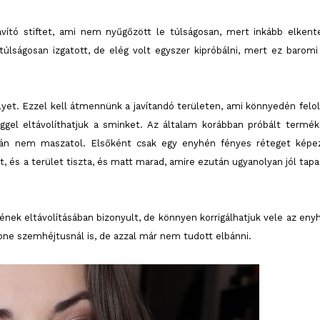
ító stiftet, ami nem nyűgőzött le túlságosan, mert inkább elkent
túlságosan izgatott, de elég volt egyszer kipróbálni, mert ez baromi 
yet. Ezzel kell átmennünk a javítandó területen, ami könnyedén felol
ggel eltávolíthatjuk a sminket. Az általam korábban próbált termék
alán nem maszatol. Elsőként csak egy enyhén fényes réteget képe
t, és a terület tiszta, és matt marad, amire ezután ugyanolyan jól tapa
k eltávolításában bizonyult, de könnyen korrigálhatjuk vele az eny
one szemhéjtusnál is, de azzal már nem tudott elbánni.