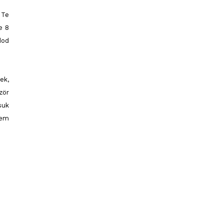
 Te
e 8
dod
ek,
zör
suk
nem