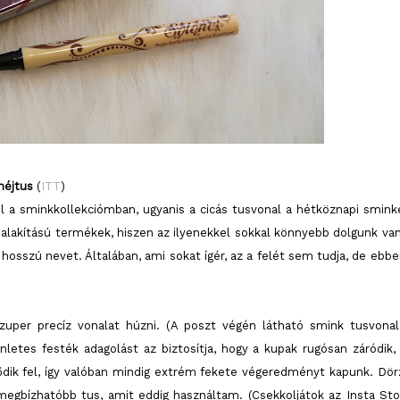
héjtus
(
ITT
)
el a sminkkollekciómban, ugyanis a cicás tusvonal a hétköznapi smin
alakítású termékek, hiszen az ilyenekkel sokkal könnyebb dolgunk van
hosszú nevet. Általában, ami sokat ígér, az a felét sem tudja, de ebbe
zuper precíz vonalat húzni. (A poszt végén látható smink tusvonal
etes festék adagolást az biztosítja, hogy a kupak rugósan záródik, 
tődik fel, így valóban mindig extrém fekete végeredményt kapunk. Dör
gmegbízhatóbb tus, amit eddig használtam. (Csekkoljátok az Insta Sto