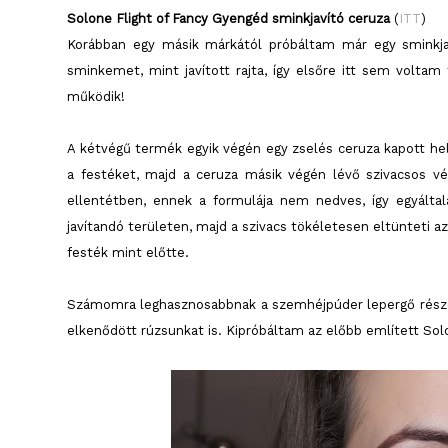
Solone Flight of Fancy Gyengéd sminkjavító ceruza
(
ITT
)
Korábban egy másik márkától próbáltam már egy sminkjav
sminkemet, mint javított rajta, így elsőre itt sem voltam 
működik!
A kétvégű termék egyik végén egy zselés ceruza kapott hel
a festéket, majd a ceruza másik végén lévő szivacsos vé
ellentétben, ennek a formulája nem nedves, így egyált
javítandó területen, majd a szivacs tökéletesen eltünteti az
festék mint előtte.
Számomra leghasznosabbnak a szemhéjpúder lepergő részéne
elkenődött rúzsunkat is. Kipróbáltam az előbb említett Sol