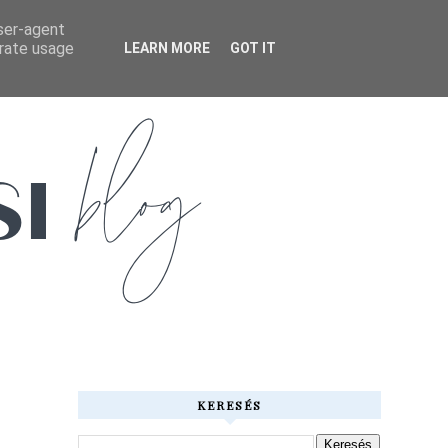
user-agent
erate usage
LEARN MORE
GOT IT
KERESÉS