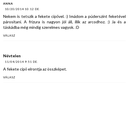
ANNA
10/20/2014 10:12 DE.
Nekem is tetszik a fekete cipővel. :) Imádom a púderszínt feketével
párosítani. A frizura is nagyon jól áll, illik az arcodhoz. :) Ja és a
táskádba még mindig szerelmes vagyok. :D
VÁLASZ
Névtelen
11/04/2014 9:51 DE.
A fekete cipő elrontja az összképet.
VÁLASZ