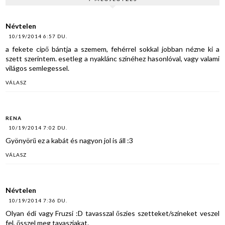
kupon -
LEZÁRVA
Névtelen
10/19/2014 6:57 DU.
a fekete cipő bántja a szemem, fehérrel sokkal jobban nézne ki a
szett szerintem. esetleg a nyaklánc színéhez hasonlóval, vagy valami
világos semlegessel.
VÁLASZ
RENA
10/19/2014 7:02 DU.
Gyönyörű ez a kabát és nagyon jol is áll :3
VÁLASZ
Névtelen
10/19/2014 7:36 DU.
Olyan édi vagy Fruzsi :D tavasszal őszies szetteket/színeket veszel
fel, ősszel meg tavasziakat.