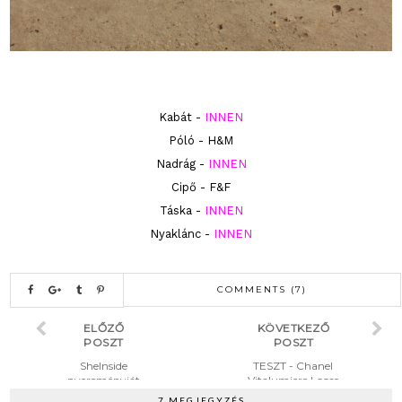
Kabát -
INNEN
Póló - H&M
Nadrág -
INNEN
Cipő - F&F
Táska -
INNEN
Nyaklánc -
INNEN
COMMENTS (7)
ELŐZŐ
KÖVETKEZŐ
POSZT
POSZT
SheInside
TESZT - Chanel
nyereményját
Vitalumiere Loose
ék - 100$
Powder Alapozó
7 MEGJEGYZÉS