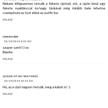
Nekem kifejezetten tetszik a fekete cipővel, sőt, a cipőn kívül egy
fekete nyaklánccal és/vagy táskával még inkább bele lehetne
csempészni az őszt ebbe az outfit-be.
VÁLASZ
UNKNOWN
10/19/2014 9:05 DU.
szuper szett!:) xx
Bianka
VÁLASZ
QUEEN OF MY MISTAKES
10/19/2014 10:05 DU.
Hú, az a cipő nagyon tetszik, meg a kabát is! :)
VÁLASZ