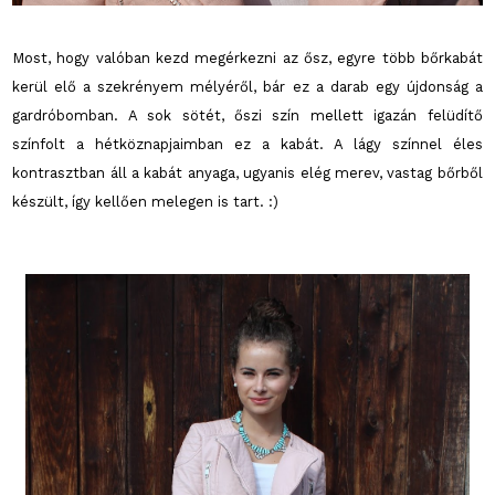
Most, hogy valóban kezd megérkezni az ősz, egyre több bőrkabát
kerül elő a szekrényem mélyéről, bár ez a darab egy újdonság a
gardróbomban. A sok sötét, őszi szín mellett igazán felüdítő
színfolt a hétköznapjaimban ez a kabát. A lágy színnel éles
kontrasztban áll a kabát anyaga, ugyanis elég merev, vastag bőrből
készült, így kellően melegen is tart. :)