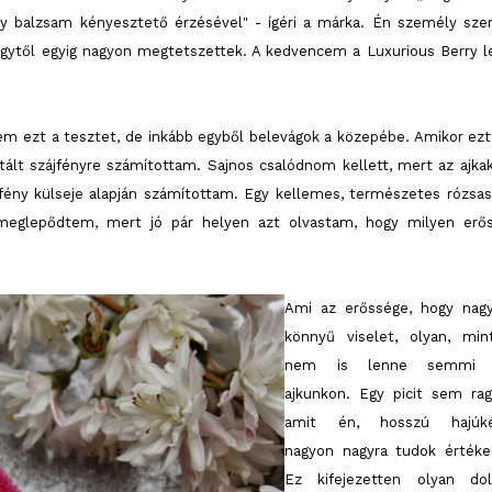
egy balzsam kényesztető érzésével" - ígéri a márka. Én személy szer
egytől egyig nagyon megtetszettek. A kedvencem a Luxurious Berry le
djem ezt a tesztet, de inkább egyből belevágok a közepébe. Amikor ezt
ált szájfényre számítottam. Sajnos csalódnom kellett, mert az ajka
jfény külseje alapján számítottam. Egy kellemes, természetes rózsas
 meglepődtem, mert jó pár helyen azt olvastam, hogy milyen erő
Ami az erőssége, hogy nag
könnyű viselet, olyan, min
nem is lenne semmi 
ajkunkon. Egy picit sem rag
amit én, hosszú hajúk
nagyon nagyra tudok értékel
Ez kifejezetten olyan dol