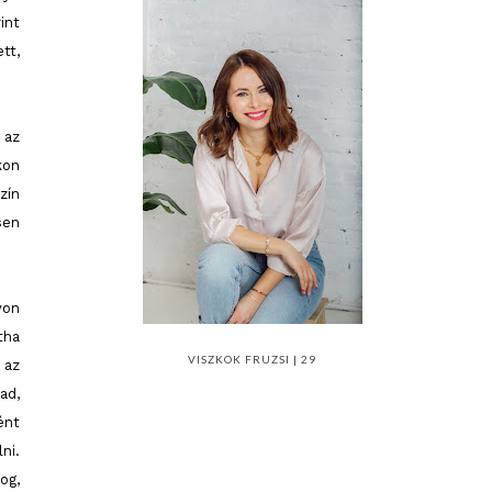
int
tt,
 az
kon
zín
sen
yon
tha
VISZKOK FRUZSI | 29
az
ad,
ént
ni.
og,