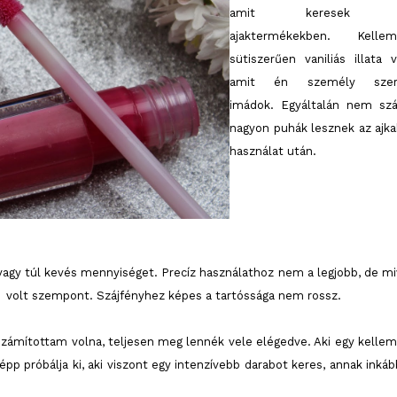
amit keresek 
ajaktermékekben. Kellem
sütiszerűen vaniliás illata v
amit én személy szeri
imádok. Egyáltalán nem szár
nagyon puhák lesznek az ajka
használat után.
vagy túl kevés mennyiséget. Precíz használathoz nem a legjobb, de mi
is volt szempont. Szájfényhez képes a tartóssága nem rossz.
ámítottam volna, teljesen meg lennék vele elégedve. Aki egy kellem
p próbálja ki, aki viszont egy intenzívebb darabot keres, annak inkáb