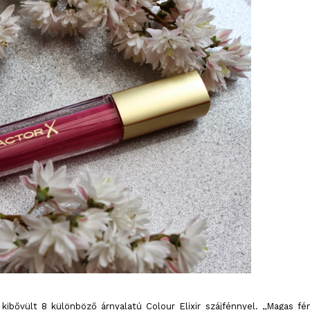
kibővült 8 különböző árnyalatú Colour Elixir szájfénnyel. ,,Magas fé