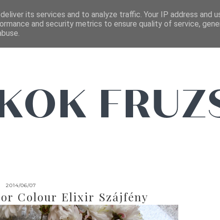
FŐOLDAL
EMAIL
eliver its services and to analyze traffic. Your IP address and 
ormance and security metrics to ensure quality of service, gen
abuse.
2014/06/07
r Colour Elixir Szájfény