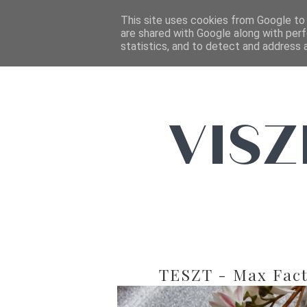
This site uses cookies from Google to d
are shared with Google along with perf
statistics, and to detect and address 
TESZT - Max Facto