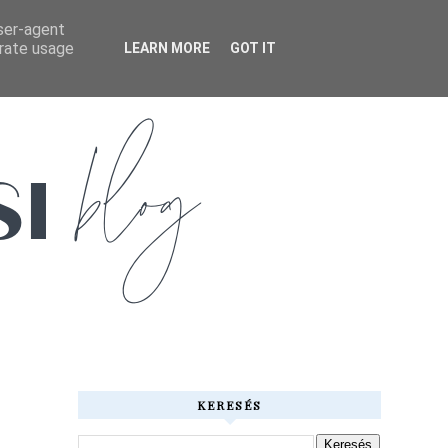
user-agent
erate usage
LEARN MORE
GOT IT
KERESÉS