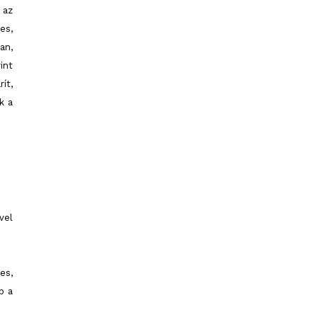
az
es,
an,
nt
ít,
k a
vel
es,
b a