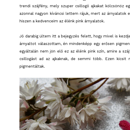
trendi szájfény, mely szuper csillogó ajkakat kölcsönöz 
azonnal nagyon kíváncsi lettem rájuk, mert az árnyalatok 
hiszen a kedvenceim az élénk pink árnyalatok.
Jó darabig ültem itt a bejegyzés felett, hogy mivel is kez
árnyaltot válaszottam, én mindenképp egy erősen pigment
egyáltalán nem jön elő ez az élénk pink szín, amire a szá
csillogást ad az ajkaknak, de semmi több. Ezen kicsit
pigmentáltak.