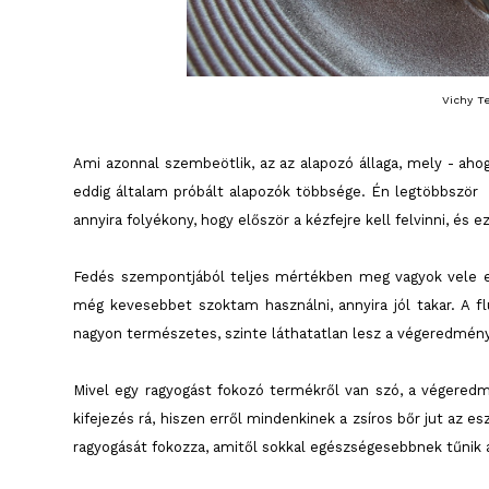
Vichy Te
Ami azonnal szembeötlik, az az alapozó állaga, mely - ahog
eddig általam próbált alapozók többsége. Én legtöbbször
annyira folyékony, hogy először a kézfejre kell felvinni, és e
Fedés szempontjából teljes mértékben meg vagyok vele el
még kevesebbet szoktam használni, annyira jól takar. A fl
nagyon természetes, szinte láthatatlan lesz a végeredmény
Mivel egy ragyogást fokozó termékről van szó, a végered
kifejezés rá, hiszen erről mindenkinek a zsíros bőr jut az
ragyogását fokozza, amitől sokkal egészségesebbnek tűnik a