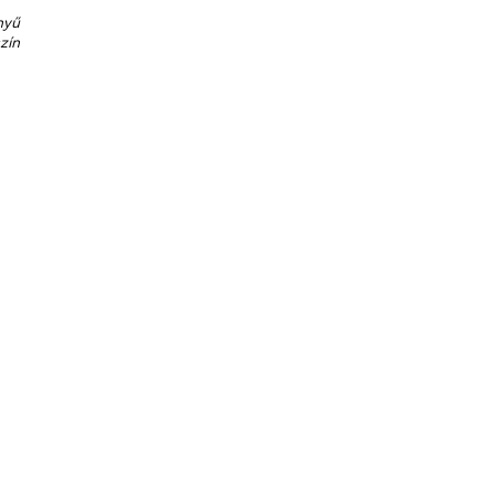
nyű
zín