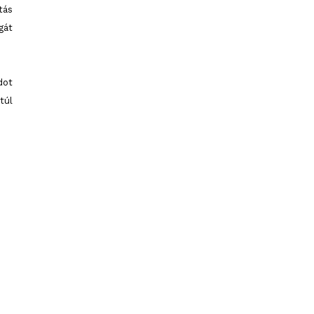
tás
gát
dot
túl