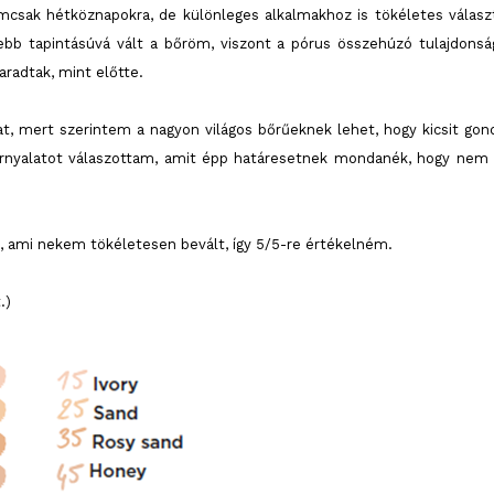
emcsak hétköznapokra, de különleges alkalmakhoz is tökéletes válasz
ebb tapintásúvá vált a bőröm, viszont a pórus összehúzó tulajdonsá
radtak, mint előtte.
at, mert szerintem a nagyon világos bőrűeknek lehet, hogy kicsit gon
árnyalatot válaszottam, amit épp határesetnek mondanék, hogy nem 
, ami nekem tökéletesen bevált, így 5/5-re értékelném.
.)