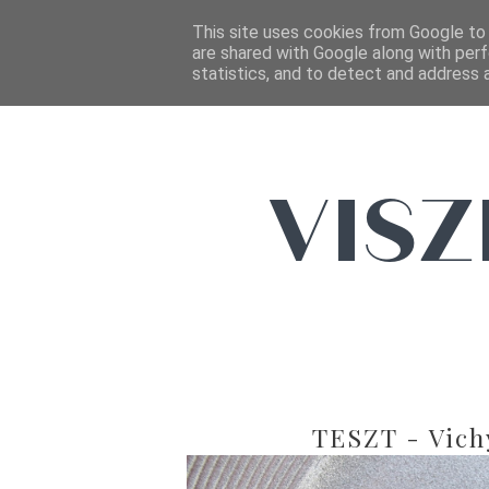
This site uses cookies from Google to d
are shared with Google along with perf
statistics, and to detect and address 
TESZT - Vichy