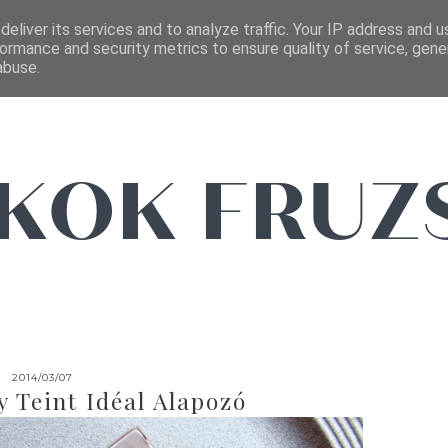
FŐOLDAL
EMAIL
eliver its services and to analyze traffic. Your IP address and 
ormance and security metrics to ensure quality of service, gen
abuse.
2014/03/07
 Teint Idéal Alapozó