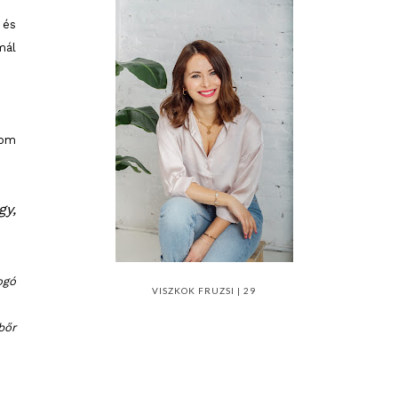
 és
mál
tom
gy,
gó
VISZKOK FRUZSI | 29
őr