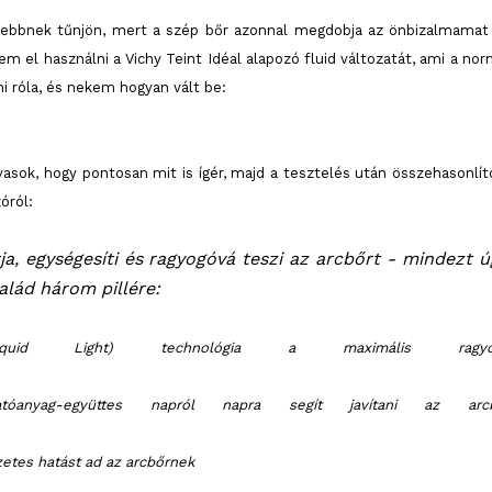
sebbnek tűnjön, mert a szép bőr azonnal megdobja az önbizalmamat
m el használni a Vichy Teint Idéal alapozó fluid változatát, ami a nor
i róla, és nekem hogyan vált be:
asok, hogy pontosan mit is ígér, majd a tesztelés után összehasonlí
óról:
, egységesíti és ragyogóvá teszi az arcbőrt - mindezt ú
alád három pillére:
d Light) technológia a maximális ragyo
ért.
yag-együttes napról napra segít javítani az arcb
ét
etes hatást ad az arcbőrnek