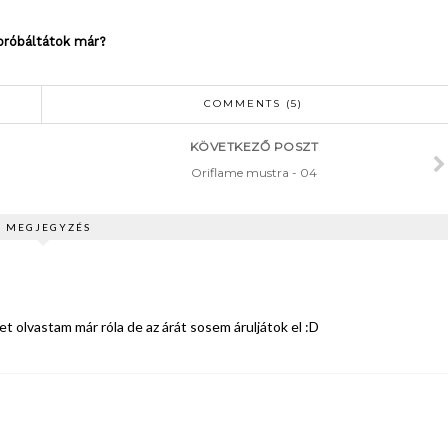
próbáltátok már?
COMMENTS (5)
KÖVETKEZŐ POSZT
Oriflame mustra - 04
5 MEGJEGYZÉS
 olvastam már róla de az árát sosem áruljátok el :D