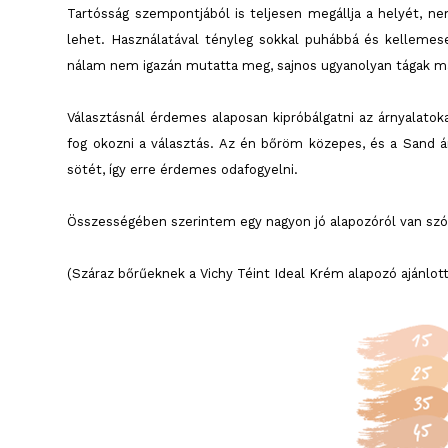
Tartósság szempontjából is teljesen megállja a helyét, n
lehet. Használatával tényleg sokkal puhábbá és kellemes
nálam nem igazán mutatta meg, sajnos ugyanolyan tágak ma
Választásnál érdemes alaposan kipróbálgatni az árnyalatok
fog okozni a választás. Az én bőröm közepes, és a Sand 
sötét, így erre érdemes odafogyelni.
Összességében szerintem egy nagyon jó alapozóról van szó
(Száraz bőrűeknek a Vichy Téint Ideal Krém alapozó ajánlott