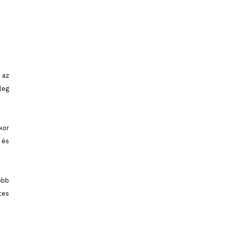
 az
leg
kor
 és
obb
tes