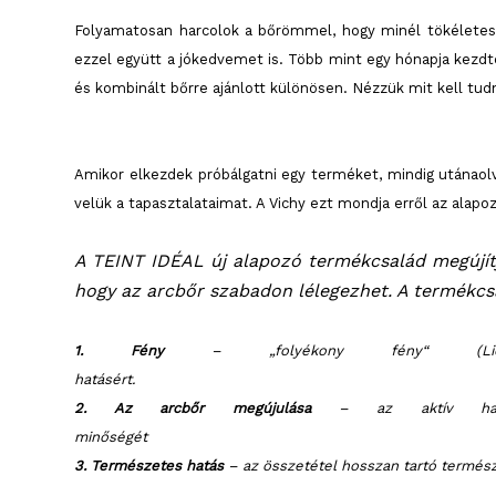
Folyamatosan harcolok a bőrömmel, hogy minél tökélete
ezzel együtt a jókedvemet is. Több mint egy hónapja kezdte
és kombinált bőrre ajánlott különösen. Nézzük mit kell tudn
Amikor elkezdek próbálgatni egy terméket, mindig utánaolv
velük a tapasztalataimat. A Vichy ezt mondja erről az alapoz
A TEINT IDÉAL új alapozó termékcsalád megújítja
hogy az arcbőr szabadon lélegezhet. A termékcs
1. Fény
– „folyékony fény“ (Liqui
hatás
2. Az arcbőr megújulása
– az aktív hatóan
minőség
3. Természetes hatás
– az összetétel hosszan tartó termész