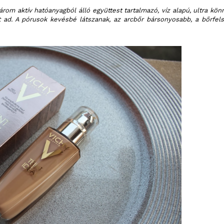
rom aktív hatóanyagból álló együttest tartalmazó, víz alapú, ultra kön
t ad. A pórusok kevésbé látszanak, az arcbőr bársonyosabb, a bőrfels