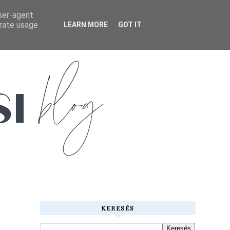
user-agent
erate usage
LEARN MORE
GOT IT
KERESÉS