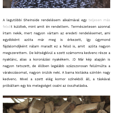
A legutóbbi SheInside rendelésem alkalmával egy
teljesen más
felső
t küldtek, mint amit én rendeltem. Természetesen azonnal
írtam nekik, mert nagyon vártam az eredeti rendelésemet, ami
egyébként azóta már meg is érkezett, így úgymond
fájdalomdíjként nálam maradt ez a felső is, amit azóta nagyon
megszerettem. De kétségkívül a szett számomra kedvenc része a
nyaklánc, alias a koronázási nyakékem. :D Már kép alapján is
nagyon tetszett, de élőben legalább százszorosan felülmúlta a
várakozásomat, nagyon örülök neki. A barna kistáska szintén nagy
kedvenc. Mivel a szett elég komor színekből áll, a táskával
próbáltam egy kis melegséget csalni az összhatásba.