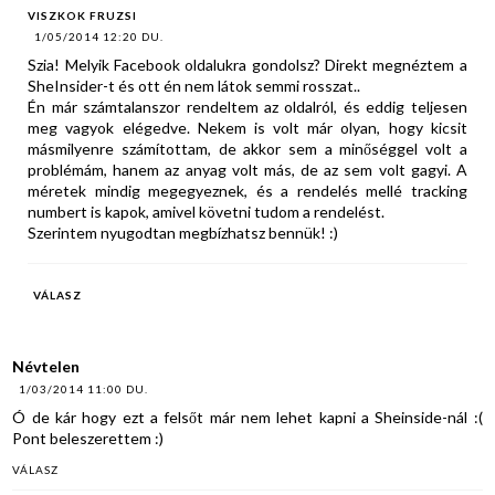
VISZKOK FRUZSI
1/05/2014 12:20 DU.
Szia! Melyik Facebook oldalukra gondolsz? Direkt megnéztem a
SheInsider-t és ott én nem látok semmi rosszat..
Én már számtalanszor rendeltem az oldalról, és eddig teljesen
meg vagyok elégedve. Nekem is volt már olyan, hogy kicsit
másmilyenre számítottam, de akkor sem a minőséggel volt a
problémám, hanem az anyag volt más, de az sem volt gagyi. A
méretek mindig megegyeznek, és a rendelés mellé tracking
numbert is kapok, amivel követni tudom a rendelést.
Szerintem nyugodtan megbízhatsz bennük! :)
VÁLASZ
Névtelen
1/03/2014 11:00 DU.
Ó de kár hogy ezt a felsőt már nem lehet kapni a Sheinside-nál :(
Pont beleszerettem :)
VÁLASZ