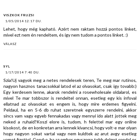
VISZKOK FRUZSI
1/05/2014 12:17 DU.
Lehet, hogy még kapható. Azért nem raktam hozzá pontos linket,
mivel ezt nem én rendeltem, és így nem tudom a pontos linket. :)
VÁLASZ
SYL
1/17/2014 7:40 DU.
Szia!Uj vagyok meg a netes rendelesek teren, Te meg mar rutinos,
nagyon hasznos tanacsokkal latod el az olvasokat, csak igy tovabb:)
Egy kerdesem lenne, akarok rendelni a rosewholesale oldalarol, es
mivel Te mar tobbszor is rendeltel onnan, esetleg egy kis infoval
ellatnad az olvasokat es engem is, hogy mire erdemes figyelni.
Peldaul, ha en 5-6 db ruhat szeretnek egyszerre rendelni, akkor
sincs vam vagy egyeb fennakadas vagy mennyi ido alatt jottek meg
neked a ruhaid?Koszi elore is, tudom, h felettel mar egy online
kisokost, de en konkretan arra lennek kivancsi, hogy volt-e mar olyan
hogy nagyon sokat vartal vagy nem kuldtek az arut avgy esetleg
vamot fizettel. Gond-e, ha az ember egyszerre tobb dolgot rendel es