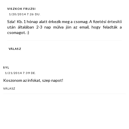
VISZKOK FRUZSI
1/20/2014 7:26 DU.
Szia! Kb. 1 hónap alatt érkezik meg a csomag. A fizetési értesítő
után általában 2-3 nap múlva jön az email, hogy feladták a
csomagot. :)
VÁLASZ
SYL
1/21/2014 7:39 DE.
Koszonom az infokat, szep napot!
VÁLASZ