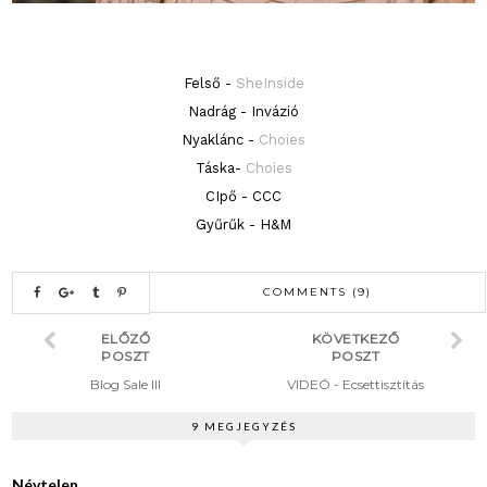
Felső -
SheInside
Nadrág - Invázió
Nyaklánc -
Choies
Táska-
Choies
CIpő - CCC
Gyűrűk - H&M
COMMENTS (9)
ELŐZŐ
KÖVETKEZŐ
POSZT
POSZT
Blog Sale III
VIDEÓ - Ecsettisztítás
9 MEGJEGYZÉS
Névtelen