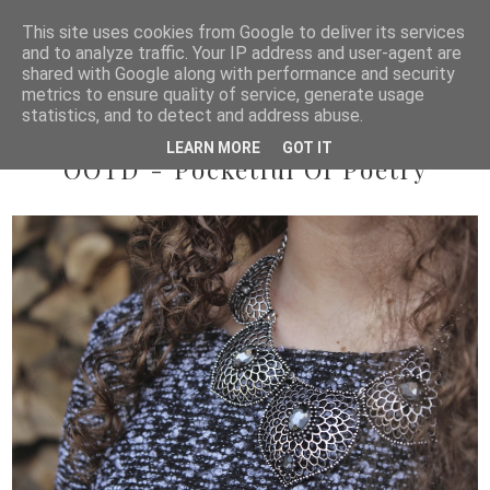
This site uses cookies from Google to deliver its services
and to analyze traffic. Your IP address and user-agent are
shared with Google along with performance and security
metrics to ensure quality of service, generate usage
statistics, and to detect and address abuse.
2014/01/03
LEARN MORE
GOT IT
OOTD - Pocketful Of Poetry