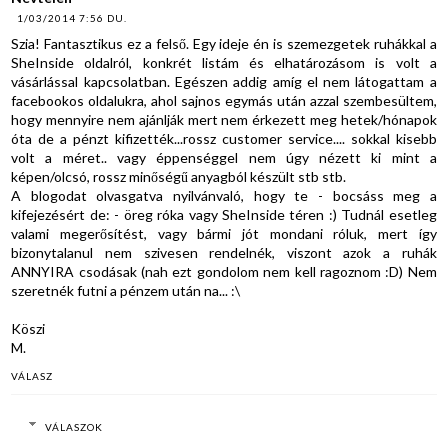
1/03/2014 7:56 DU.
Szia! Fantasztikus ez a felső. Egy ideje én is szemezgetek ruhákkal a
SheInside oldalról, konkrét listám és elhatározásom is volt a
vásárlással kapcsolatban. Egészen addig amíg el nem látogattam a
facebookos oldalukra, ahol sajnos egymás után azzal szembesültem,
hogy mennyire nem ajánlják mert nem érkezett meg hetek/hónapok
óta de a pénzt kifizették...rossz customer service.... sokkal kisebb
volt a méret.. vagy éppenséggel nem úgy nézett ki mint a
képen/olcsó, rossz minőségű anyagból készült stb stb.
A blogodat olvasgatva nyilvánvaló, hogy te - bocsáss meg a
kifejezésért de: - öreg róka vagy SheInside téren :) Tudnál esetleg
valami megerősítést, vagy bármi jót mondani róluk, mert így
bizonytalanul nem szivesen rendelnék, viszont azok a ruhák
ANNYIRA csodásak (nah ezt gondolom nem kell ragoznom :D) Nem
szeretnék futni a pénzem után na... :\
Köszi
M.
VÁLASZ
VÁLASZOK