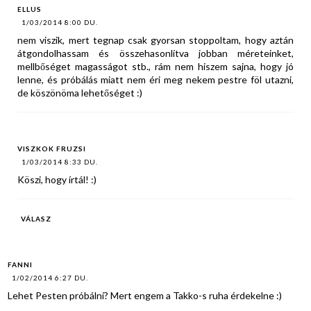
ELLUS
1/03/2014 8:00 DU.
nem viszik, mert tegnap csak gyorsan stoppoltam, hogy aztán
átgondolhassam és összehasonlítva jobban méreteinket,
mellbőséget magasságot stb., rám nem hiszem sajna, hogy jó
lenne, és próbálás miatt nem éri meg nekem pestre föl utazni,
de köszönöma lehetőséget :)
VISZKOK FRUZSI
1/03/2014 8:33 DU.
Köszi, hogy írtál! :)
VÁLASZ
FANNI
1/02/2014 6:27 DU.
Lehet Pesten próbálni? Mert engem a Takko-s ruha érdekelne :)