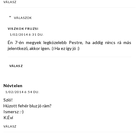
VÁLASZ
VÁLASZOK
VISZKOK FRUZSI
1/02/2014 6:31 DU.
Én 7-én megyek legközelebb Pestre, ha addig nincs rá más
jelentkező, akkor igen. :) Ha ez így jó :)
VÁLASZ
Névtelen
1/02/2014 6:54 DU.
Szió!
Húzott fehér bluz jó ràm?
Ismersz :-)
K.Évi
VÁLASZ