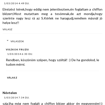
1/03/2014 4:49 DU.
Elnézést kérek,hogy eddig nem jelentkeztem,én foglaltam a chiffon
blézert.Most mutattam meg a tesómnak,de azt mondja,hogy
szerinte nagy lesz rá az S.Kérlek ne haragudj,remélem másnál jó
helye lesz!!
VÁLASZ
VÁLASZOK
VISZKOK FRUZSI
1/03/2014 6:30 DU.
Rendben, köszönöm szépen, hogy szóltál! :) De ha gondolod, le
tudom mérni.
VÁLASZ
Névtelen
1/03/2014 7:34 DU.
szia:)ha még nem foglalt a chiffon blézer akkor én megvenném!:)