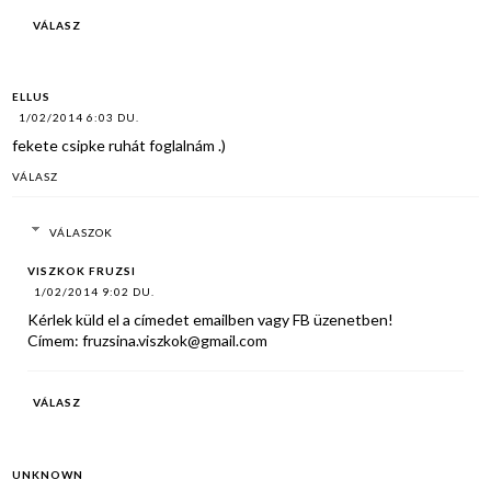
VÁLASZ
ELLUS
1/02/2014 6:03 DU.
fekete csipke ruhát foglalnám .)
VÁLASZ
VÁLASZOK
VISZKOK FRUZSI
1/02/2014 9:02 DU.
Kérlek küld el a címedet emailben vagy FB üzenetben!
Címem: fruzsina.viszkok@gmail.com
VÁLASZ
UNKNOWN