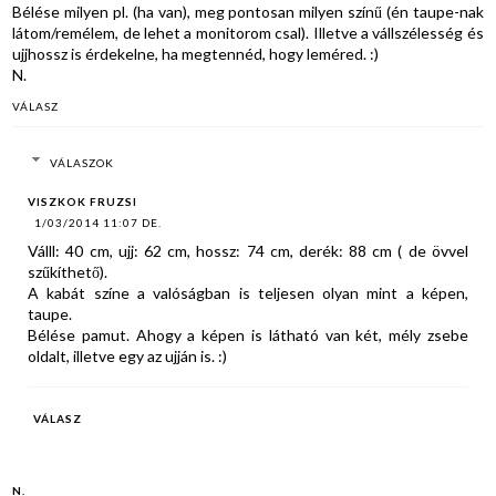
Bélése milyen pl. (ha van), meg pontosan milyen színű (én taupe-nak
látom/remélem, de lehet a monitorom csal). Illetve a vállszélesség és
ujjhossz is érdekelne, ha megtennéd, hogy leméred. :)
N.
VÁLASZ
VÁLASZOK
VISZKOK FRUZSI
1/03/2014 11:07 DE.
Válll: 40 cm, ujj: 62 cm, hossz: 74 cm, derék: 88 cm ( de övvel
szűkíthető).
A kabát színe a valóságban is teljesen olyan mint a képen,
taupe.
Bélése pamut. Ahogy a képen is látható van két, mély zsebe
oldalt, illetve egy az ujján is. :)
VÁLASZ
N.