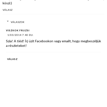
köszi:)
VÁLASZ
VÁLASZOK
VISZKOK FRUZSI
1/03/2014 7:40 DU.
Szia! A tiéd! Írj üzit Facebookon vagy emailt, hogy megbeszéljük
a részleteket!
VÁLASZ