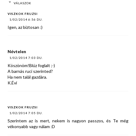
VÁLASZOK
VISZKOK FRUZSI
1/02/2014 6:56 DU.
Igen, az biztosan :)
Névtelen
1/02/2014 7:03 DU.
Köszönöm!Blúz foglalt ;-)
A barnás ruci szerinted?
Ha nem talál gazdàra.
K.Évi
VISZKOK FRUZSI
1/02/2014 7:05 DU.
Szerintem az is mert, nekem is nagyon passzos, és Te még
vékonyabb vagy nálam :D