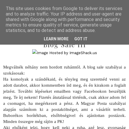
This site uses cookies from Google to deliver its services
and to analyze traffic. Your IP address and user-agent are
shared with Google along with performance and security
metrics to ensure quality of service, generate usage
statistics, and to detect and address abuse.
2014/01/02
LEARN MORE
GOT IT
Blog Sale III
Megválnék néhány nem hordott ruhámtól. A blog sale szabályai a
szokásosak:
Ha komolyak a szándékaid, és tényleg meg szeretnéd venni az
adott darabot, akkor kommentben írd meg, és én kirakom a foglalt
jelzést. További lépéseket emailben vagy Facebookon beszéljük
meg, Te írj nekem! Fizetés átutalással történik, csak akkor adom fel
a csomagot, ha megérkezett a pénz. A Magyar Posta szabályai
alapján számítom ki a postaköltséget, ami a vásárlót terheli.
Buborékos borítékban, elsőbbségivel és ajánlottan postázok.
Minden összegre még rájön a PK!
Aki elsőként jelzi, hogy kell neki a ruha, azé lesz, gyorsaság