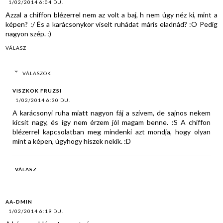
1/02/2014 6:04 DU.
Azzal a chiffon blézerrel nem az volt a baj, h nem úgy néz ki, mint a
képen? :/ És a karácsonykor viselt ruhádat máris eladnád? :O Pedig
nagyon szép. :)
VÁLASZ
VÁLASZOK
VISZKOK FRUZSI
1/02/2014 6:30 DU.
A karácsonyi ruha miatt nagyon fáj a szívem, de sajnos nekem
kicsit nagy, és így nem érzem jól magam benne. :S A chiffon
blézerrel kapcsolatban meg mindenki azt mondja, hogy olyan
mint a képen, úgyhogy hiszek nekik. :D
VÁLASZ
AA-DMIN
1/02/2014 6:19 DU.