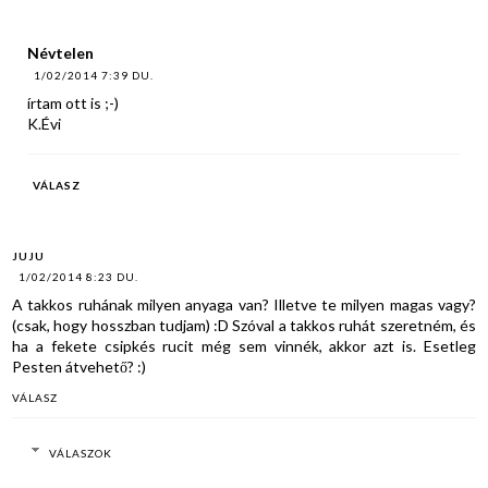
Névtelen
1/02/2014 7:39 DU.
írtam ott is ;-)
K.Évi
VÁLASZ
JUJU
1/02/2014 8:23 DU.
A takkos ruhának milyen anyaga van? Illetve te milyen magas vagy?
(csak, hogy hosszban tudjam) :D Szóval a takkos ruhát szeretném, és
ha a fekete csipkés rucit még sem vinnék, akkor azt is. Esetleg
Pesten átvehető? :)
VÁLASZ
VÁLASZOK