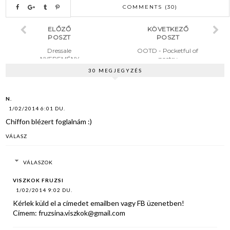
COMMENTS (30)
ELŐZŐ
KÖVETKEZŐ
POSZT
POSZT
Dressale
OOTD - Pocketful of
NYEREMÉNY
poetry
JÁTÉK - Nyerj
30 MEGJEGYZÉS
egy 200 $
értékű ruhát!
N.
1/02/2014 6:01 DU.
Chiffon blézert foglalnám :)
VÁLASZ
VÁLASZOK
VISZKOK FRUZSI
1/02/2014 9:02 DU.
Kérlek küld el a címedet emailben vagy FB üzenetben!
Címem: fruzsina.viszkok@gmail.com