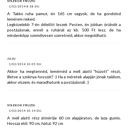
VISZKOK FRUZSI
1/02/2014 8:58 DU.
A Takko ruha pamut, én 165 cm vagyok, de ha gondolod
lemérem neked.
Legközelebb 7-én délelőtt leszek Pesten, én jobban örülnék a
postázásnak, ennél a ruhánál az kb. 500 Ft lesz, de ha
mindenképp személyesen szeretnéd, akkor megoldható.
JUJU
1/02/2014 10:05 DU.
Akkor ha megtennéd, lemérnéd a mell alatti "húzott" részt,
illetve a szoknya hosszát? :) Ha a méretek alapján jónak találom,
akkor viszem, és maradhatunk a postázásnál. :)
VISZKOK FRUZSI
1/02/2014 10:14 DU.
A mell alatti rész átmérője 60 cm alapjáraton, de laza gumis.
Hossza elöl: 90 cm, hátul: 92 cm