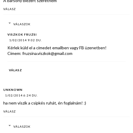
A bársony blézert szeretném
VÁLASZ
VÁLASZOK
VISZKOK FRUZSI
1/02/2014 9:02 DU.
Kérlek küld el a címedet emailben vagy FB üzenetben!
Címem: fruzsina.viszkok@gmail.com
VÁLASZ
UNKNOWN
1/02/2014 6:24 DU.
ha nem viszik a csipkés ruhát, én foglalnám! :)
VÁLASZ
VÁLASZOK