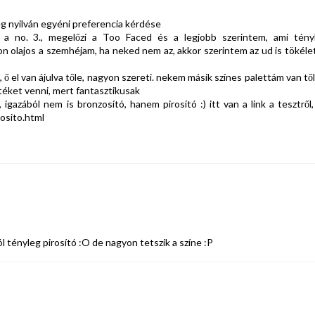
eg nyilván egyéni preferencia kérdése
 a no. 3., megelőzi a Too Faced és a legjobb szerintem, ami tény
n olajos a szemhéjam, ha neked nem az, akkor szerintem az ud is tökéle
 el van ájulva tőle, nagyon szereti. nekem másik színes palettám van től
téket venni, mert fantasztikusak
gazából nem is bronzosító, hanem pirosító :) itt van a link a tesztről,
osito.html
 tényleg pirosító :O de nagyon tetszik a színe :P