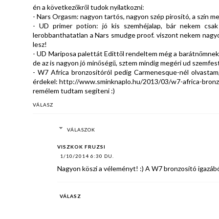
én a következőkről tudok nyilatkozni:
- Nars Orgasm: nagyon tartós, nagyon szép pirosító, a szín m
- UD primer potion: jó kis szemhéjalap, bár nekem csak
lerobbanthatatlan a Nars smudge proof. viszont nekem nagyo
lesz!
- UD Mariposa palettát Edittől rendeltem még a barátnőmnek, ő
de az is nagyon jó minőségű, sztem mindig megéri ud szemfes
- W7 Africa bronzosítóról pedig Carmenesque-nél olvastam, i
érdekel: http://www.sminknaplo.hu/2013/03/w7-africa-bronz
remélem tudtam segíteni :)
VÁLASZ
VÁLASZOK
VISZKOK FRUZSI
1/10/2014 6:30 DU.
Nagyon köszi a véleményt! :) A W7 bronzosító igazából
VÁLASZ