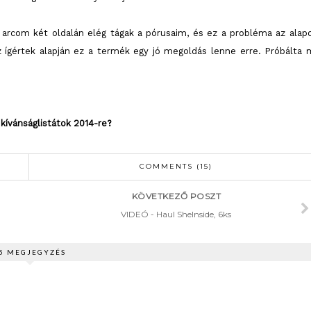
z arcom két oldalán elég tágak a pórusaim, és ez a probléma az alap
z ígértek alapján ez a termék egy jó megoldás lenne erre. Próbálta 
kívánságlistátok 2014-re?
COMMENTS (15)
KÖVETKEZŐ POSZT
VIDEÓ - Haul SheInside, 6ks
5 MEGJEGYZÉS