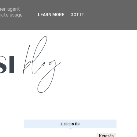
user-agent
erate usage
LEARN MORE
GOT IT
KERESÉS