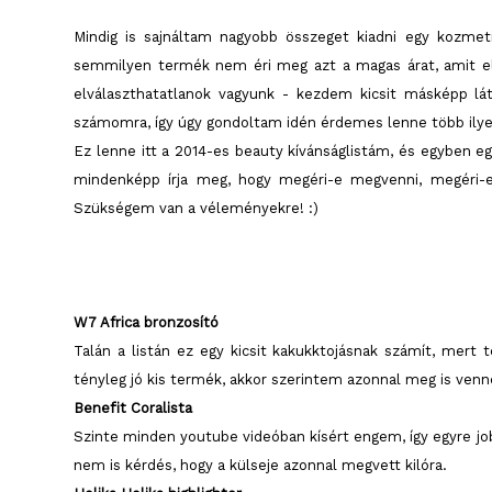
Mindig is sajnáltam nagyobb összeget kiadni egy kozme
semmilyen termék nem éri meg azt a magas árat, amit e
elválaszthatatlanok vagyunk - kezdem kicsit másképp lá
számomra, így úgy gondoltam idén érdemes lenne több ilyen
Ez lenne itt a 2014-es beauty kívánságlistám, és egyben eg
mindenképp írja meg, hogy megéri-e megvenni, megéri-e a
Szükségem van a véleményekre! :)
W7 Africa bronzosító
Talán a listán ez egy kicsit kakukktojásnak számít, mert 
tényleg jó kis termék, akkor szerintem azonnal meg is venné
Benefit Coralista
Szinte minden youtube videóban kísért engem, így egyre j
nem is kérdés, hogy a külseje azonnal megvett kilóra.