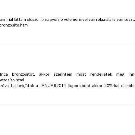
nninál láttam először, ő nagyon jó véleménnyel van róla,nála is van teszt, 
-bronzosito.html
ca bronzosítót, akkor szerintem most rendeljétek meg inn
onzosito.html
, szóval ha beírjátok a JANUAR2014 kuponkódot akkor 20%-kal olcsób