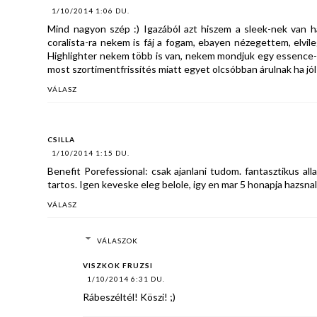
1/10/2014 1:06 DU.
Mind nagyon szép :) Igazából azt hiszem a sleek-nek van ha
coralista-ra nekem is fáj a fogam, ebayen nézegettem, elvile
Highlighter nekem több is van, nekem mondjuk egy essence-es
most szortimentfrissítés miatt egyet olcsóbban árulnak ha jó
VÁLASZ
CSILLA
1/10/2014 1:15 DU.
Benefit Porefessional: csak ajanlani tudom. fantasztikus al
tartos. Igen keveske eleg belole, igy en mar 5 honapja hazs
VÁLASZ
VÁLASZOK
VISZKOK FRUZSI
1/10/2014 6:31 DU.
Rábeszéltél! Köszi! ;)