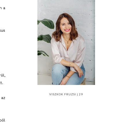
n a
kus
ól,
t.
VISZKOK FRUZSI | 29
 az
ből