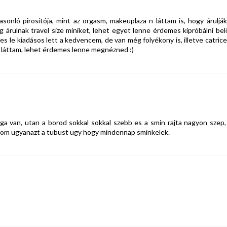
sonló pirosítója, mint az orgasm, makeuplaza-n láttam is, hogy árulják
g árulnak travel size miniket, lehet egyet lenne érdemes kipróbálni belő
 le kiadásos lett a kedvencem, de van még folyékony is, illetve catrice
l láttam, lehet érdemes lenne megnézned :)
laga van, utan a borod sokkal sokkal szebb es a smin rajta nagyon szep,
nalom ugyanazt a tubust ugy hogy mindennap sminkelek.