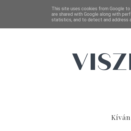
This site uses cookies from Google to d
are shared with Google along with perf
statistics, and to detect and address 
Kíván