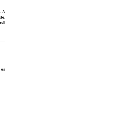
. A
le.
nál
 es