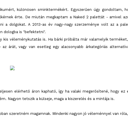
tikumért, különösen sminktermékért. Egyszerűen úgy gondoltam, h
lkérnek érte. De miután megkaptam a Naked 2 palettát - amivel az
tni a dolgokat. A 2013-as év nagy-nagy szerzeménye volt az a pale
 dologba is "befektetni".
y kis véleménykutatás is. Ha bárki próbálta már valamelyik terméket,
z árát, vagy van esetleg egy alacsonyabb árkategóriás alternatívá
teljesen elérhető áron kapható, így ha valaki megerősítené, hogy ez 
m. Nagyon tetszik a külseje, maga a kiszerelés és a mintája is.
obban szeretném magamnak. Mindenki nagyon jó véleménnyel van róla,