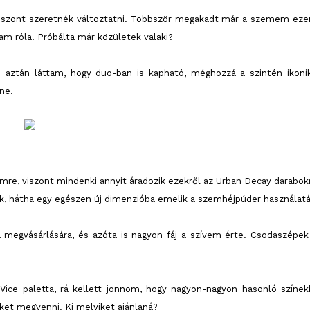
viszont szeretnék változtatni. Többször megakadt már a szemem eze
m róla. Próbálta már közületek valaki?
e aztán láttam, hogy duo-ban is kapható, méghozzá a szintén ikoni
nne.
re, viszont mindenki annyit áradozik ezekről az Urban Decay darabokr
, hátha egy egészen új dimenzióba emelik a szemhéjpúder használatá
 megvásárlására, és azóta is nagyon fáj a szívem érte. Csodaszépek
ice paletta, rá kellett jönnöm, hogy nagyon-nagyon hasonló színek
yiket megvenni. Ki melyiket ajánlaná?