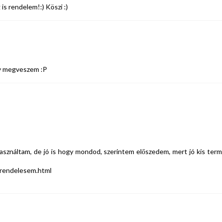
s rendelem!:) Köszi :)
gy megveszem :P
náltam, de jó is hogy mondod, szerintem előszedem, mert jó kis term
-rendelesem.html