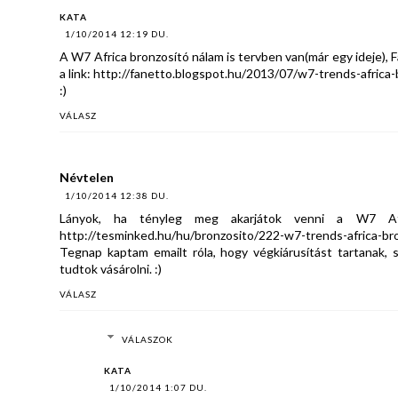
KATA
1/10/2014 12:19 DU.
A W7 Africa bronzosító nálam is tervben van(már egy ideje), Fa
a link: http://fanetto.blogspot.hu/2013/07/w7-trends-africa
:)
VÁLASZ
Névtelen
1/10/2014 12:38 DU.
Lányok, ha tényleg meg akarjátok venni a W7 Afri
http://tesminked.hu/hu/bronzosito/222-w7-trends-africa-br
Tegnap kaptam emailt róla, hogy végkiárusítást tartanak
tudtok vásárolni. :)
VÁLASZ
VÁLASZOK
KATA
1/10/2014 1:07 DU.