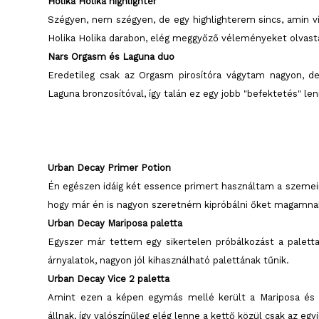
Holika Holika highlighter
Szégyen, nem szégyen, de egy highlighterem sincs, amin 
Holika Holika darabon, elég meggyőző véleményeket olvasta
Nars Orgasm és Laguna duo
Eredetileg csak az Orgasm pirosítóra vágytam nagyon, d
Laguna bronzosítóval, így talán ez egy jobb "befektetés" le
Urban Decay Primer Potion
Én egészen idáig két essence primert használtam a szemeim
hogy már én is nagyon szeretném kipróbálni őket magamnak
Urban Decay Mariposa paletta
Egyszer már tettem egy sikertelen próbálkozást a paletta
árnyalatok, nagyon jól kihasználható palettának tűnik.
Urban Decay Vice 2 paletta
Amint ezen a képen egymás mellé került a Mariposa és V
állnak, így valószínűleg elég lenne a kettő közül csak az eg