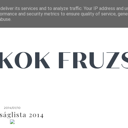
FŐOLDAL
EMAIL
eliver its services and to analyze traffic. Your IP address and 
ormance and security metrics to ensure quality of service, gen
abuse.
2014/01/10
ságlista 2014