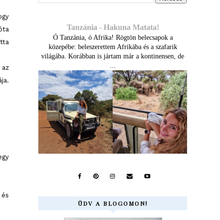
ogy
Tanzánia - Hakuna Matata!
óta
Ó Tanzánia, ó Afrika! Rögtön belecsapok a
tta
közepébe: beleszerettem Afrikába és a szafarik
világába. Korábban is jártam már a kontinensen, de
...
 az
ja.
egy
 és
ÜDV A BLOGOMON!