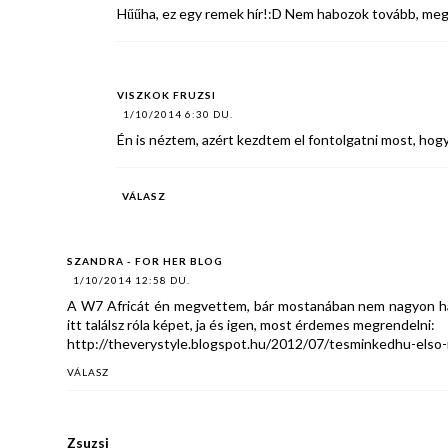
Hűűha, ez egy remek hír!:D Nem habozok tovább, meg i
VISZKOK FRUZSI
1/10/2014 6:30 DU.
Én is néztem, azért kezdtem el fontolgatni most, ho
VÁLASZ
SZANDRA - FOR HER BLOG
1/10/2014 12:58 DU.
A W7 Africát én megvettem, bár mostanában nem nagyon hasz
itt találsz róla képet, ja és igen, most érdemes megrendelni:
http://theverystyle.blogspot.hu/2012/07/tesminkedhu-elso
VÁLASZ
Zsuzsi