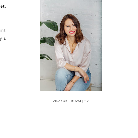
et,
int
y a
VISZKOK FRUZSI | 29