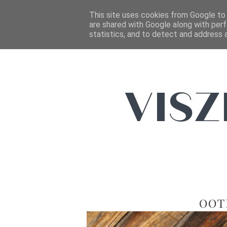
This site uses cookies from Google to d
are shared with Google along with perf
statistics, and to detect and address 
OOT