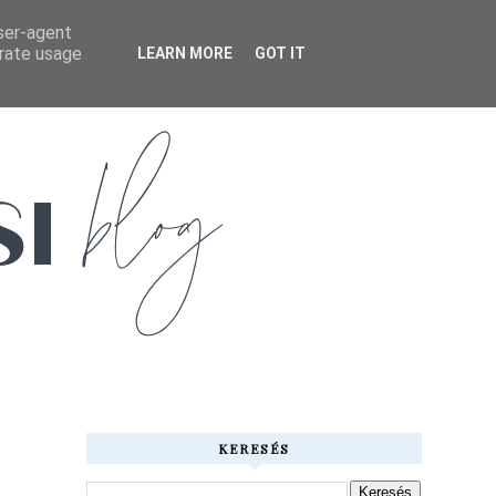
user-agent
erate usage
LEARN MORE
GOT IT
KERESÉS