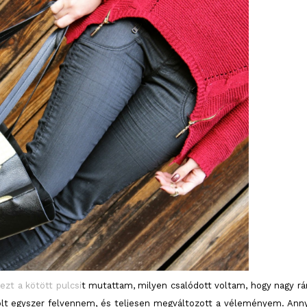
ezt a kötött pulcsi
t mutattam, milyen csalódott voltam, hogy nagy r
lt egyszer felvennem, és teljesen megváltozott a véleményem. Anny