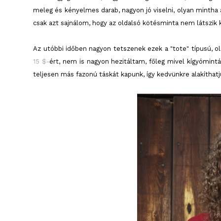
meleg és kényelmes darab, nagyon jó viselni, olyan mintha a
csak azt sajnálom, hogy az oldalsó kötésminta nem látszik 
Az utóbbi időben nagyon tetszenek ezek a "tote" típusú, o
15 $-
ért, nem is nagyon hezitáltam, főleg mivel kígyómintá
teljesen más fazonú táskát kapunk, így kedvünkre alakíthat