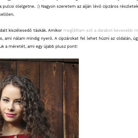
 pulcsi ölelgetne. :) Nagyon szeretem az alján lévő cipzáros részletek
kellően.
ldalt kiszélesedő táskák. Amikor
megláttam ezt a darabot kevesebb m
s, ami nálam mindig nyerő. A cipzárokat fel lehet húzni az oldalán, úg
juk a méretét, ami egy újabb plusz pont!