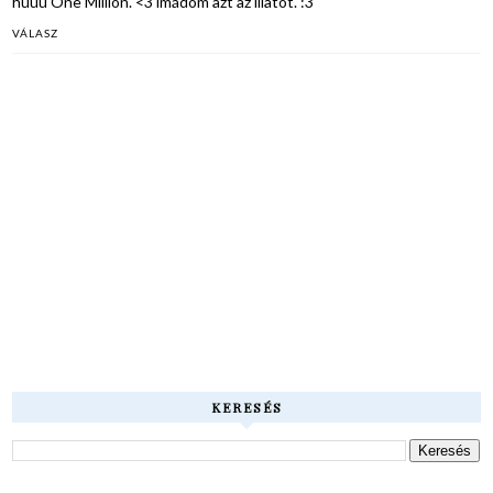
húúú One Million. <3 imádom azt az illatot. :3
VÁLASZ
KERESÉS