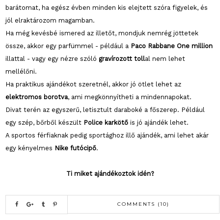
barátomat, ha egész évben minden kis elejtett szóra figyelek, és
jól elraktározom magamban.
Ha még kevésbé ismered az illetőt, mondjuk nemrég jöttetek
össze, akkor egy parfümmel - például a
Paco Rabbane One million
illattal - vagy egy nézre szóló
gravírozott toll
al nem lehet
mellélőni.
Ha praktikus ajándékot szeretnél, akkor jó ötlet lehet az
elektromos borotva
, ami megkönnyítheti a mindennapokat.
Divat terén az egyszerű, letisztult daraboké a főszerep. Például
egy szép, bőrből készült
Police karkötő
is jó ajándék lehet.
A sportos férfiaknak pedig sportághoz illő ajándék, ami lehet akár
egy kényelmes
Nike futócipő
.
Ti miket ajándékoztok idén?
COMMENTS (10)