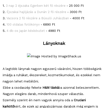
1.
3 nap 2 éjszaka Egerben két fő részére
- 25 000 Ft
2.
Éjszakai hajójázás a Dunán 2 fő részére
- 3000 Ft
3.
Vacsora 2 fő részére a Búsuló Juhászban
- 4000 Ft
4.
100 oldalas fotókönyv
- 6890 Ft
5.
4 db-os japán késkészlet
- 4980 Ft
Lányoknak
A legtöbb lánynak nagyon egyszerű vásárolni, hiszen többségünk
imádja a ruhákat, ékszereket, kozmetikumokat, és ezekkel nem
nagyon lehet mellélőni.
Ebbe a csodaszép fekete
H&M táská
ba azonnal beleszerettem.
Nagyon elegáns darab, mindenhová szuper választás.
Személy szerint én nem vagyok annyira oda a
Cruciani
karkötő
kért, de ezek az angyalszárnyas darabok még engem is