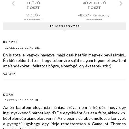
ELŐZŐ
KÖVETKEZŐ
POSZT
POSZT
VIDEÓ -
VIDEÓ - Karácsonyi
Karácsonyi
asztaldísz
körmök
10 MEGJEGYZÉS
KRISZTI
12/22/2013 11:47 DE.
Én is totál el vagyok havazva, majd csak hétfőn megyek bevásárolni..
Én idén eldöntöttem, hogy többnyire saját magam fogom elkészíteni
az ajándékokat : feliratos bögre, álomfogó, diy ékszerek stb :)
VÁLASZ
DORA
12/22/2013 11:51 DE.
Az én barátom elegancia mániás, szóval nem is kérdés, hogy egy
ing+nyakkendő párost kap :D De egyébként ő is az a fajta, akinek kb.
képtelenség ajándékot venni. Az elegáns darabok mellett a könyvek
a gyengéi, úgyhogy egy ideje rendszeresen a Game of Thrones