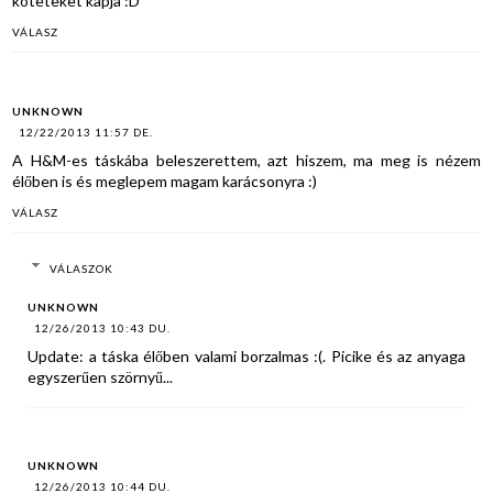
köteteket kapja :D
VÁLASZ
UNKNOWN
12/22/2013 11:57 DE.
A H&M-es táskába beleszerettem, azt hiszem, ma meg is nézem
élőben is és meglepem magam karácsonyra :)
VÁLASZ
VÁLASZOK
UNKNOWN
12/26/2013 10:43 DU.
Update: a táska élőben valami borzalmas :(. Picike és az anyaga
egyszerűen szörnyű...
UNKNOWN
12/26/2013 10:44 DU.