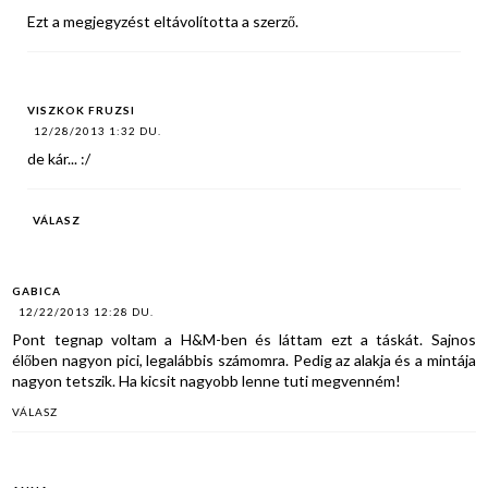
Ezt a megjegyzést eltávolította a szerző.
VISZKOK FRUZSI
12/28/2013 1:32 DU.
de kár... :/
VÁLASZ
GABICA
12/22/2013 12:28 DU.
Pont tegnap voltam a H&M-ben és láttam ezt a táskát. Sajnos
élőben nagyon pici, legalábbis számomra. Pedig az alakja és a mintája
nagyon tetszik. Ha kicsit nagyobb lenne tuti megvenném!
VÁLASZ