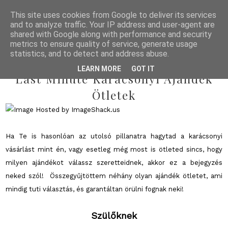
This site uses cookies from Google to deliver its services
and to analyze traffic. Your IP address and user-agent are
shared with Google along with performance and security
metrics to ensure quality of service, generate usage
statistics, and to detect and address abuse.
2013/12/22
LEARN MORE
GOT IT
Last Minute Karácsonyi Ajándék
Ötletek
Ha Te is hasonlóan az utolsó pillanatra hagytad a karácsonyi
vásárlást mint én, vagy esetleg még most is ötleted sincs, hogy
milyen ajándékot válassz szeretteidnek, akkor ez a bejegyzés
neked szól! Összegyűjtöttem néhány olyan ajándék ötletet, ami
mindig tuti választás, és garantáltan örülni fognak neki!
Szülőknek