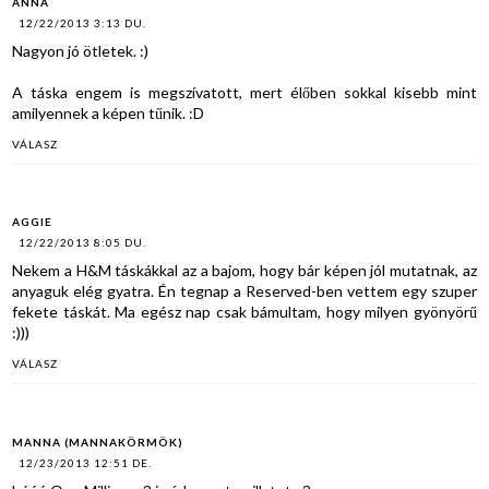
ANNA
12/22/2013 3:13 DU.
Nagyon jó ötletek. :)
A táska engem is megszívatott, mert élőben sokkal kisebb mint
amilyennek a képen tűnik. :D
VÁLASZ
AGGIE
12/22/2013 8:05 DU.
Nekem a H&M táskákkal az a bajom, hogy bár képen jól mutatnak, az
anyaguk elég gyatra. Én tegnap a Reserved-ben vettem egy szuper
fekete táskát. Ma egész nap csak bámultam, hogy milyen gyönyörű
:)))
VÁLASZ
MANNA (MANNAKÖRMÖK)
12/23/2013 12:51 DE.