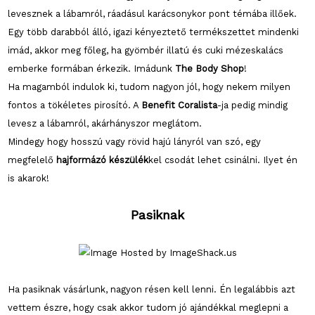
levesznek a lábamról, ráadásul karácsonykor pont témába illőek.
Egy több darabból álló, igazi kényeztető termékszettet mindenki
imád, akkor meg főleg, ha gyömbér illatú és cuki mézeskalács
emberke formában érkezik. Imádunk
The Body Shop
!
Ha magamból indulok ki, tudom nagyon jól, hogy nekem milyen
fontos a tökéletes pirosító. A
Benefit Coralista
-ja pedig mindig
levesz a lábamról, akárhányszor meglátom.
Mindegy hogy hosszú vagy rövid hajú lányról van szó, egy
megfelelő
hajformázó készülék
kel csodát lehet csinálni. Ilyet én
is akarok!
Pasiknak
Ha pasiknak vásárlunk, nagyon résen kell lenni. Én legalábbis azt
vettem észre, hogy csak akkor tudom jó ajándékkal meglepni a