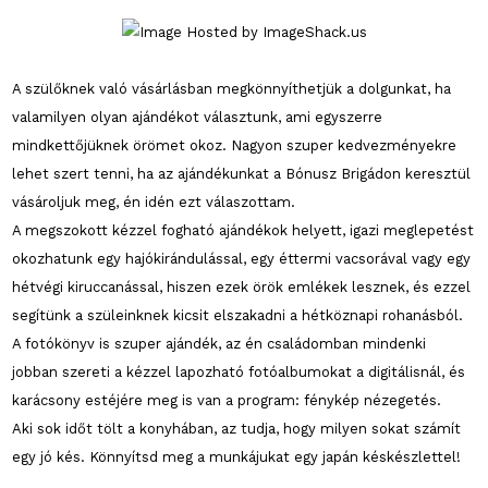
A szülőknek való vásárlásban megkönnyíthetjük a dolgunkat, ha
valamilyen olyan ajándékot választunk, ami egyszerre
mindkettőjüknek örömet okoz. Nagyon szuper kedvezményekre
lehet szert tenni, ha az ajándékunkat a Bónusz Brigádon keresztül
vásároljuk meg, én idén ezt válaszottam.
A megszokott kézzel fogható ajándékok helyett, igazi meglepetést
okozhatunk egy hajókirándulással, egy éttermi vacsorával vagy egy
hétvégi kiruccanással, hiszen ezek örök emlékek lesznek, és ezzel
segítünk a szüleinknek kicsit elszakadni a hétköznapi rohanásból.
A fotókönyv is szuper ajándék, az én családomban mindenki
jobban szereti a kézzel lapozható fotóalbumokat a digitálisnál, és
karácsony estéjére meg is van a program: fénykép nézegetés.
Aki sok időt tölt a konyhában, az tudja, hogy milyen sokat számít
egy jó kés. Könnyítsd meg a munkájukat egy japán késkészlettel!