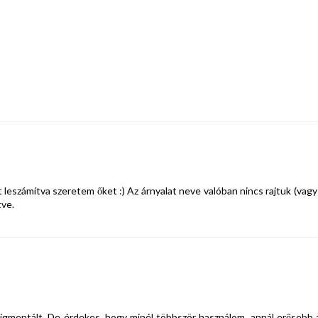
 leszámítva szeretem őket :) Az árnyalat neve valóban nincs rajtuk (vagy
tve.
igmentált. De érdekes, hogy minél többször használom, annál erősebb 