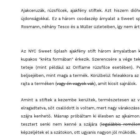
Ajakceruzák, rúzsfilcek, ajakfény stiftek. Azt hiszem d
újdonságokkal. Ez a három csodaszép árnyalat a Sweet spl
Rosmann, néhány Tesco és a Müller üzleteiben, így nem árt 
Az NYC Sweet Splash ajakfény stift három árnyalatban 
kupakos "kréta formában" érkezik. Szerencsére a vége teke
teteje (mint például az Oriflame rúzsfilce esetében). 
beljsejében, mint maga a termék. Körülbelül feleakkora az 
rajta a terméken (
vagy én vagyok vak
), amit kicsit sajnálok.
Amint a stiftek a kezembe kerültek, természetesen az 
elragadtatva, sőt csalódott is voltam, mert nagy várakozá
szájra kenhető. Másnap próbáltam ki élesben az ajkaimo
tesztert senki nem kenné a szájára (
legalábbis reméle
képzeljétek el a szátokon, ott ugyanis nagyon jól működik.