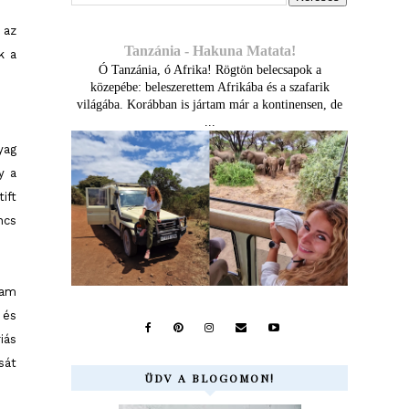
 az
Tanzánia - Hakuna Matata!
k a
Ó Tanzánia, ó Afrika! Rögtön belecsapok a
közepébe: beleszerettem Afrikába és a szafarik
világába. Korábban is jártam már a kontinensen, de
...
yag
y a
ift
ncs
tam
 és
iás
sát
ÜDV A BLOGOMON!