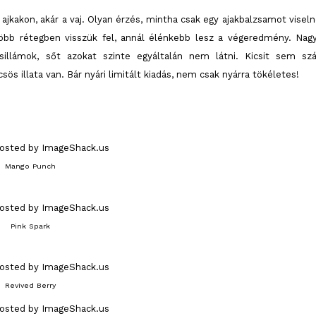
jkakon, akár a vaj. Olyan érzés, mintha csak egy ajakbalzsamot viseln
több rétegben visszük fel, annál élénkebb lesz a végeredmény. Nag
illámok, sőt azokat szinte egyáltalán nem látni. Kicsit sem szár
lcsös illata van. Bár nyári limitált kiadás, nem csak nyárra tökéletes!
Mango Punch
Pink Spark
Revived Berry