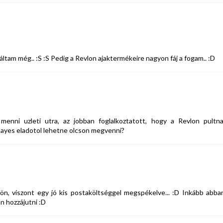
tam még.. :S :S Pedig a Revlon ajaktermékeire nagyon fáj a fogam.. :D
enni uzleti utra, az jobban foglalkoztatott, hogy a Revlon pultna
bayes eladotol lehetne olcson megvenni?
ön, viszont egy jó kis postaköltséggel megspékelve... :D Inkább abba
n hozzájutni :D