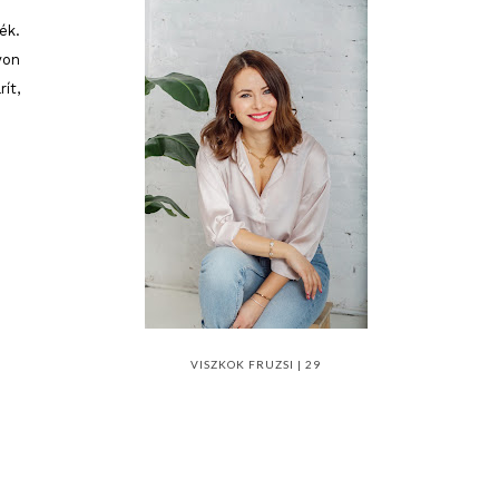
ék.
yon
ít,
VISZKOK FRUZSI | 29