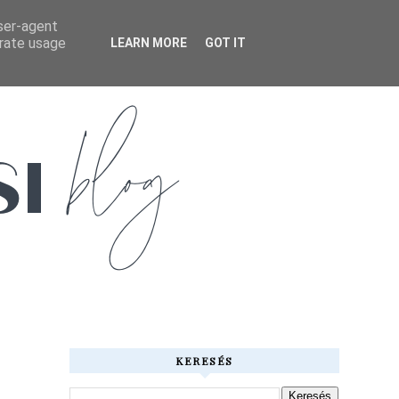
user-agent
erate usage
LEARN MORE
GOT IT
KERESÉS