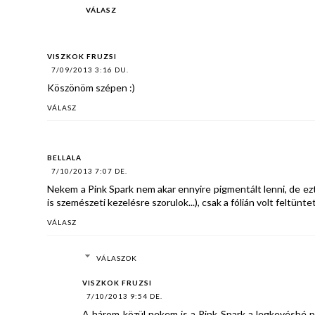
VÁLASZ
VISZKOK FRUZSI
7/09/2013 3:16 DU.
Köszönöm szépen :)
VÁLASZ
BELLALA
7/10/2013 7:07 DE.
Nekem a Pink Spark nem akar ennyire pigmentált lenni, de ezt
is szemészeti kezelésre szorulok...), csak a fólián volt feltünte
VÁLASZ
VÁLASZOK
VISZKOK FRUZSI
7/10/2013 9:54 DE.
A három közül nekem is a Pink Spark a legkevésbé p