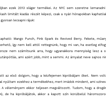
ióhéjban ezek 2013 sláger termékei. Az NYC sem szeretne lemaradni
ash limitált kiadás részét képezi, csak a nyári hónapokban kaphatóa
gyorsan lecsapni rájuk!
kapható: Mango Punch, Pink Spark és Revived Berry. Fekete, műan
rhető, így nem kell attól rettegnünk, hogy mi van, ha esetleg elfog
Persze nem számítsunk arra, hogy ugyanakkora mennyiség lesz a st
utánpótlás, ami azért jobb, mint a semmi. Az árnyalat neve sajnos ni
volt az első dolgom, hogy a kézfejemen kipróbáljam őket. Nem vol
ssal nyúltam ezekhez a termékekhez, mert imádok mindent, ami színes
n. A véleményem ekkor teljesen megváltozott. Tudom, hogy a drogér
m
), de ha kipróbáljátok, akkor a kapott szín körülbelül háromszoro