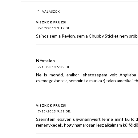
VÁLASZOK
VISZKOK FRUZSI
7/09/2013 3:17 DU.
Sajnos sem a Revlon, sem a Chubby Sticket nem próbál
Névtelen
7/10/2013 5:52 DE.
Ne is mondd, amikor lehetosegem volt Angliaba m
csemegezhetek, semmint a munka :) talan amerikai e
VISZKOK FRUZSI
7/10/2013 9:53 DE.
Szerintem ebayen ugyanannyiért lenne mint külföld
reménykedek, hogy hamarosan lesz alkalmam külföldö