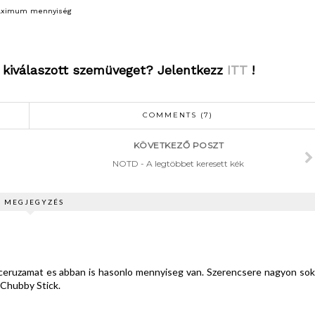
ximum mennyiség
 kiválaszott szemüveget? Jelentkezz
ITT
!
COMMENTS (7)
KÖVETKEZŐ POSZT
NOTD - A legtöbbet keresett kék
7 MEGJEGYZÉS
kceruzamat es abban is hasonlo mennyiseg van. Szerencsere nagyon sok
 Chubby Stick.