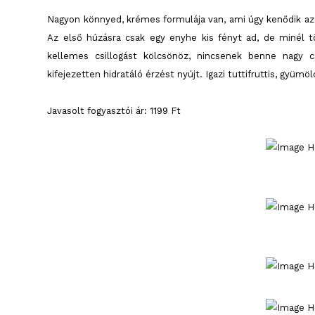
Nagyon könnyed, krémes formulája van, ami úgy kenődik az a
Az első húzásra csak egy enyhe kis fényt ad, de minél 
kellemes csillogást kölcsönöz, nincsenek benne nagy cs
kifejezetten hidratáló érzést nyújt. Igazi tuttifruttis, gyümö
Javasolt fogyasztói ár: 1199 Ft