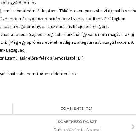
p is gyűrődött. :S
9), amit a barátnőmtől kaptam. Tökéletesen passzol a világosabb szính
 jó, mint a másik, de szerencsére pozitívan csalódtam. 2 rétegben
 lesz a végerdmény, és a száradás is kifejezetten gyors.
szabb a fedése (sajnos a legtöbb márkánál így van), nem magával az új
ezni. (Még egy apró észrevétel: eddig ez a legdurvább szagú lakkom. A
inka szagúak).
ználtam. (Már előre félek a lemosástól :D )
nyalatnál soha nem tudom eldönteni. :D
COMMENTS (12)
KÖVETKEZŐ POSZT
Ruha esküvőre I. - A-vonal