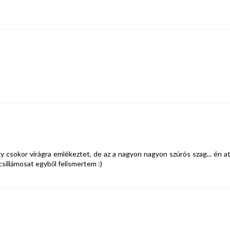
 csokor virágra emlékeztet, de az a nagyon nagyon szúrós szag... én at
csillámosat egyből felismertem :)