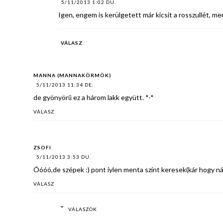
5/11/2013 1:02 DU.
Igen, engem is kerülgetett már kicsit a rosszullét, me
VÁLASZ
MANNA (MANNAKÖRMÖK)
5/11/2013 11:34 DE.
de gyönyörű ez a három lakk együtt. *-*
VÁLASZ
ZSOFI
5/11/2013 3:53 DU.
Óóóó,de szépek :) pont iylen menta színt keresek(kár hogy nál
VÁLASZ
VÁLASZOK