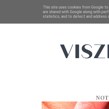
This site uses cookies from Google to d
are shared with Google along with perf
statistics, and to detect and address 
NOTD