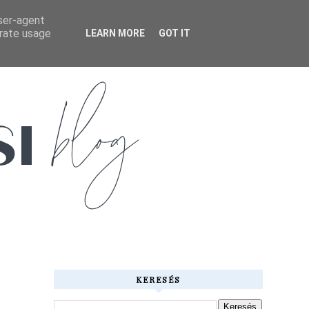
user-agent
erate usage
LEARN MORE
GOT IT
KERESÉS