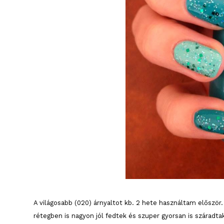
A világosabb (020) árnyaltot kb. 2 hete használtam először.
rétegben is nagyon jól fedtek és szuper gyorsan is száradta