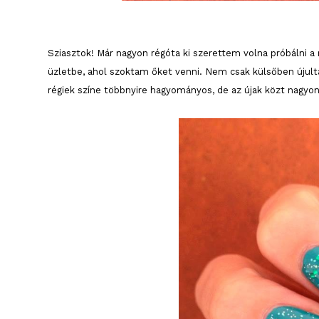
Sziasztok! Már nagyon régóta ki szerettem volna próbálni a
üzletbe, ahol szoktam őket venni. Nem csak külsőben újultak
régiek színe többnyire hagyományos, de az újak közt nagyon