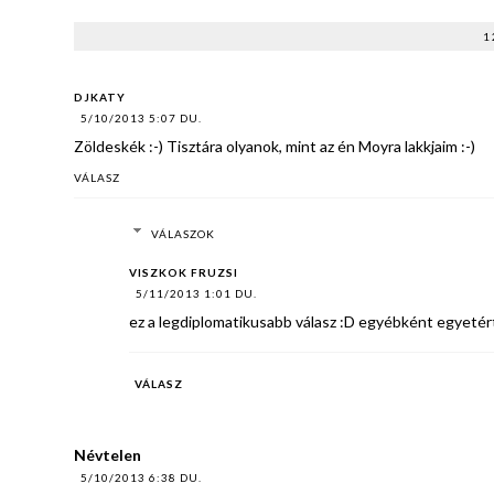
1
DJKATY
5/10/2013 5:07 DU.
Zöldeskék :-) Tisztára olyanok, mint az én Moyra lakkjaim :-)
VÁLASZ
VÁLASZOK
VISZKOK FRUZSI
5/11/2013 1:01 DU.
ez a legdiplomatikusabb válasz :D egyébként egyetér
VÁLASZ
Névtelen
5/10/2013 6:38 DU.