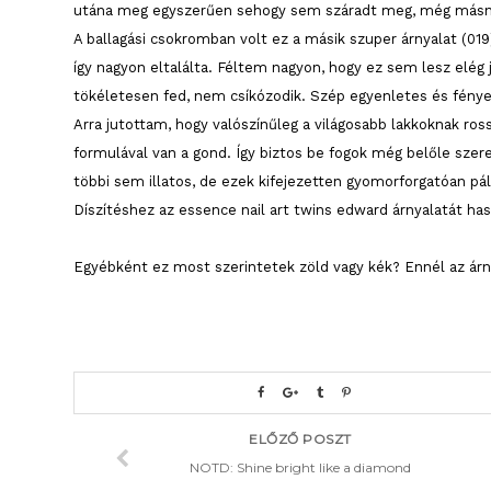
utána meg egyszerűen sehogy sem száradt meg, még másna
A ballagási csokromban volt ez a másik szuper árnyalat (01
így nagyon eltalálta. Féltem nagyon, hogy ez sem lesz elég
tökéletesen fed, nem csíkózodik. Szép egyenletes és fényes
Arra jutottam, hogy valószínűleg a világosabb lakkoknak ros
formulával van a gond. Így biztos be fogok még belőle szer
többi sem illatos, de ezek kifejezetten gyomorforgatóan pál
Díszítéshez az essence nail art twins edward árnyalatát has
Egyébként ez most szerintetek zöld vagy kék? Ennél az ár
ELŐZŐ POSZT
NOTD: Shine bright like a diamond