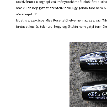
Közkívánatra a tegnapi zsákmányocskámból elsőként a Miss
már külön bejegyzést szentelik neki, úgy gondoltam nem buj
nővérkéjét. :D
Most is a szokásos Miss Rose lelőhelyemen, az az a váci T
fantasztikus ár, tekintve, hogy egyáltalán nem gatyi termékr