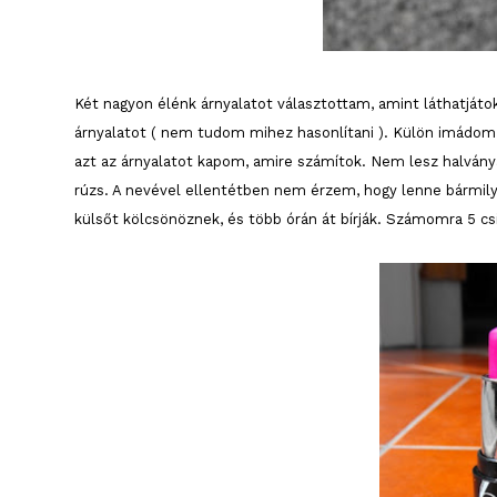
Két nagyon élénk árnyalatot választottam, amint láthatjáto
árnyalatot ( nem tudom mihez hasonlítani ). Külön imádom
azt az árnyalatot kapom, amire számítok. Nem lesz halványab
rúzs. A nevével ellentétben nem érzem, hogy lenne bármilye
külsőt kölcsönöznek, és több órán át bírják. Számomra 5 csil