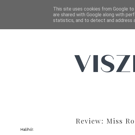
This site uses cookies from Google to d
are shared with Google along with perf
statistics, and to detect and address 
Review: Miss Ro
Halihó!