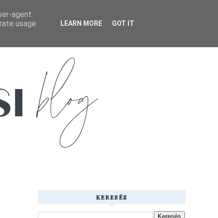
user-agent
erate usage
LEARN MORE
GOT IT
KERESÉS