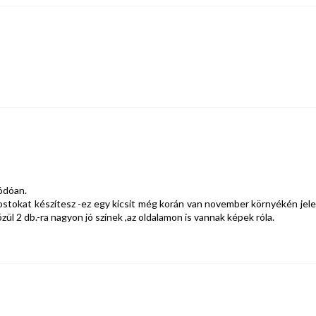
ódóan.
postokat készítesz -ez egy kicsit még korán van november környékén jele
ül 2 db.-ra nagyon jó színek ,az oldalamon is vannak képek róla.