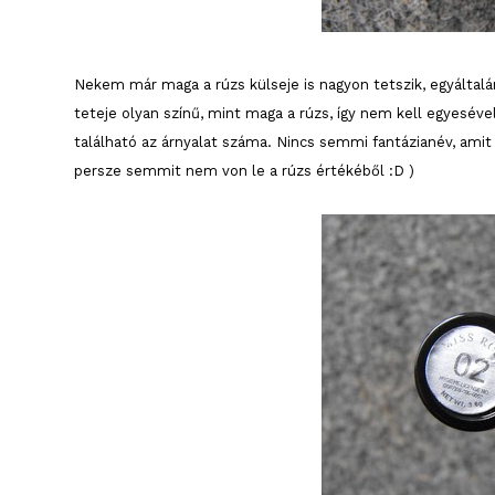
Nekem már maga a rúzs külseje is nagyon tetszik, egyáltalán
teteje olyan színű, mint maga a rúzs, így nem kell egyesével
található az árnyalat száma. Nincs semmi fantázianév, amit
persze semmit nem von le a rúzs értékéből :D )