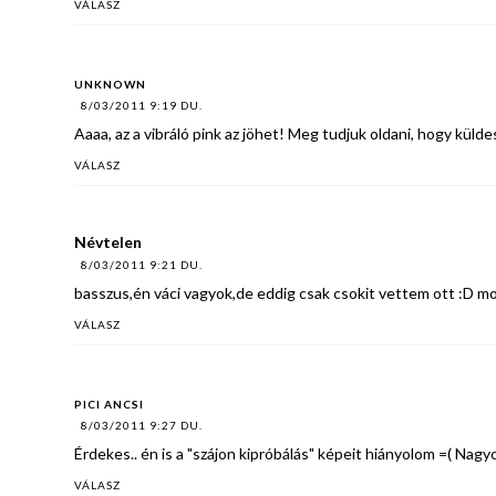
VÁLASZ
UNKNOWN
8/03/2011 9:19 DU.
Aaaa, az a vibráló pink az jöhet! Meg tudjuk oldani, hogy küldes
VÁLASZ
Névtelen
8/03/2011 9:21 DU.
basszus,én váci vagyok,de eddig csak csokit vettem ott :D m
VÁLASZ
PICI ANCSI
8/03/2011 9:27 DU.
Érdekes.. én is a "szájon kipróbálás" képeit hiányolom =( Nagy
VÁLASZ