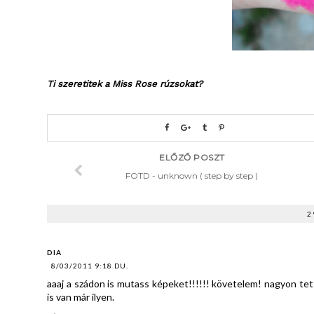
Ti szeretitek a Miss Rose rúzsokat?
ELŐZŐ POSZT
FOTD - unknown ( step by step )
2
DIA
8/03/2011 9:18 DU.
aaaj a szádon is mutass képeket!!!!!! követelem! nagyon te
is van már ilyen.