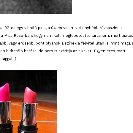
k. 02-es egy vibráló pink, a 04-es valamivel enyhébb rózsaszínes
 a Miss Rose-ban, hogy nem kell meglepetéstől tartanom, mert bizto
b, vagy erősebb, pont olyanok a színek a felvitel után is, mint maga 
n hidratáló hatása, de nem is szárítja az ajkakat. Egyenletes matt
laggal. (: