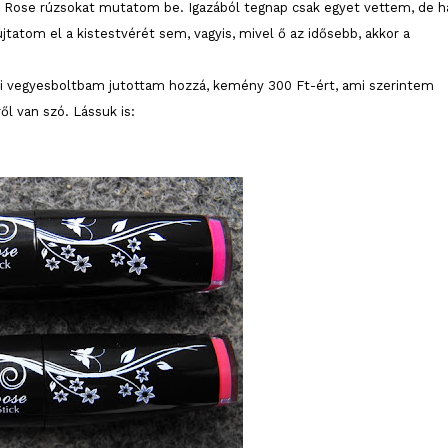
 Rose rúzsokat mutatom be. Igazából tegnap csak egyet vettem, de h
tatom el a kistestvérét sem, vagyis, mivel ő az idősebb, akkor a
ibi vegyesboltbam jutottam hozzá, kemény 300 Ft-ért, ami szerintem
ől van szó. Lássuk is: