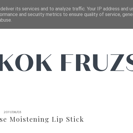
FŐOLDAL
EMAIL
eliver its services and to analyze traffic. Your IP address and 
ormance and security metrics to ensure quality of service, gen
abuse.
2011/08/03
se Moistening Lip Stick