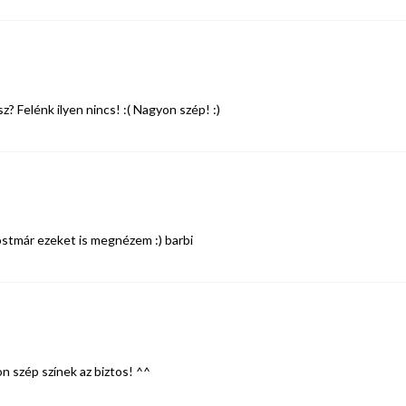
z? Felénk ilyen nincs! :( Nagyon szép! :)
ostmár ezeket is megnézem :) barbi
on szép színek az biztos! ^^