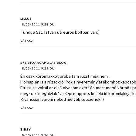
LILLUS
8/03/2011 9:28 DU.
Tündi, a Szt. István úti eurós boltban van:)
VÁLASZ
E73 BIOARCAPOLAS BLOG
8/03/2011 9:29 DU.
Én csak körömlakkot próbáltam rúzst még nem .
Holnap én is a rúzsokról írok a nyereményjátékomhoz kapcsol
Fruzsi te voltál az első olvasóm ezért és mert menő körmös 
meg- de "meghívlak " az Opi muppets kollekció körömlakkjai köz
Kíváncsian várom neked melyek tetszenek :)
VÁLASZ
BIBSY
8/03/2011 9:36 DU.