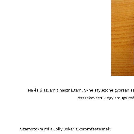
Na és ő az, amit használtam. S-he stylezone gyorsan sz
összekevertük egy amúgy már 
Számotokra mi a Jolly Joker a körömfestésnél?