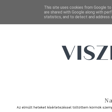
This site uses cookies from Google to d
are shared with Google along with perf
statistics, and to detect and address 
Na
Az elmúlt heteket kísérletezéssel töltöttem körmök szempo