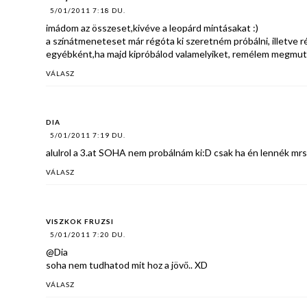
5/01/2011 7:18 DU.
imádom az összeset,kivéve a leopárd mintásakat :)
a színátmeneteset már régóta ki szeretném próbálni, illetve r
egyébként,ha majd kipróbálod valamelyiket, remélem megmut
VÁLASZ
DIA
5/01/2011 7:19 DU.
alulrol a 3.at SOHA nem probálnám ki:D csak ha én lennék mrs
VÁLASZ
VISZKOK FRUZSI
5/01/2011 7:20 DU.
@Dia
soha nem tudhatod mit hoz a jövő.. XD
VÁLASZ