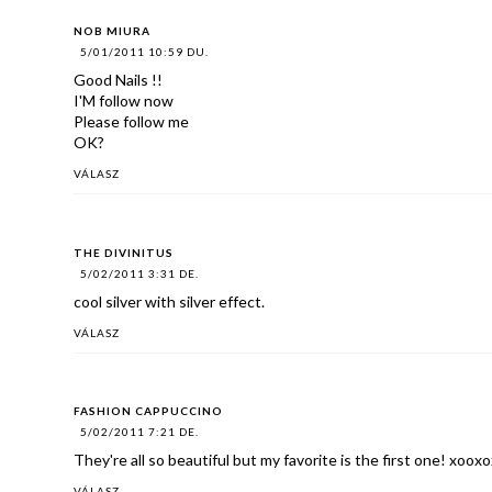
NOB MIURA
5/01/2011 10:59 DU.
Good Nails !!
I'M follow now
Please follow me
OK?
VÁLASZ
THE DIVINITUS
5/02/2011 3:31 DE.
cool silver with silver effect.
VÁLASZ
FASHION CAPPUCCINO
5/02/2011 7:21 DE.
They're all so beautiful but my favorite is the first one! xoox
VÁLASZ