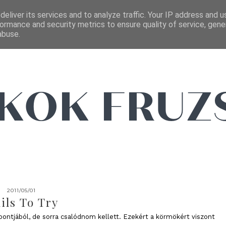
FŐOLDAL
EMAIL
eliver its services and to analyze traffic. Your IP address and 
ormance and security metrics to ensure quality of service, gen
abuse.
2011/05/01
ils To Try
ntjából, de sorra csalódnom kellett. Ezekért a körmökért viszont