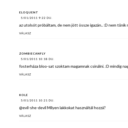
ELOQUENT
5/01/2011 9:22 DU.
az utolsót próbáltam, de nem jött össze igazán.. :D nem tűnik
VÁLASZ
ZOMBIECANFLY
5/01/2011 10:18 DU.
fosterháza bloo-sat szoktam magamnak csinálni. :D mindig nagy
VÁLASZ
KOLE
5/01/2011 10:21 DU.
@evil-she-devil Milyen lakkokat használtál hozzá?
VÁLASZ