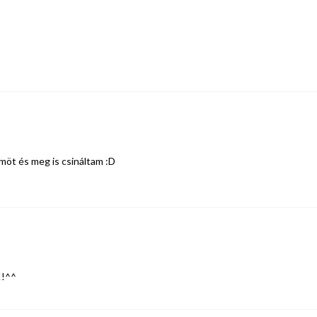
rmöt és meg is csináltam :D
!!^^