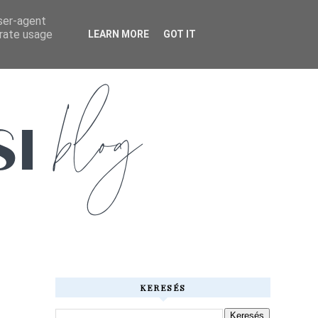
user-agent
erate usage
LEARN MORE
GOT IT
KERESÉS