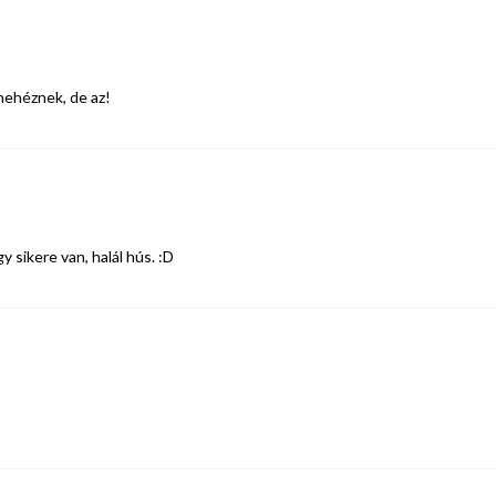
 nehéznek, de az!
 sikere van, halál hús. :D