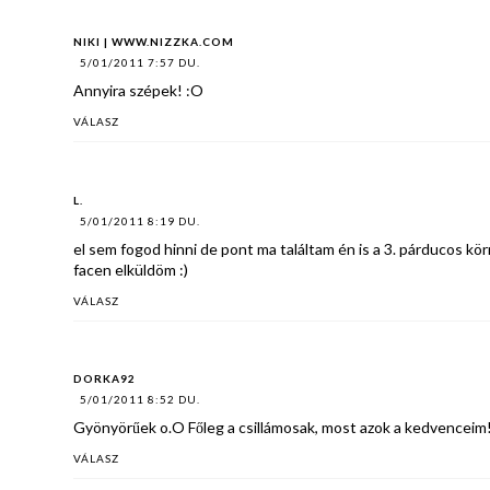
NIKI | WWW.NIZZKA.COM
5/01/2011 7:57 DU.
Annyira szépek! :O
VÁLASZ
L.
5/01/2011 8:19 DU.
el sem fogod hinni de pont ma találtam én is a 3. párducos kö
facen elküldöm :)
VÁLASZ
DORKA92
5/01/2011 8:52 DU.
Gyönyörűek o.O Főleg a csillámosak, most azok a kedvenceim
VÁLASZ