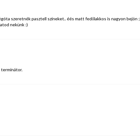
égóta szeretnék pasztell színeket.. éés matt fedőlakkos is nagyon bejön 
atod nekünk :)
 terminátor.