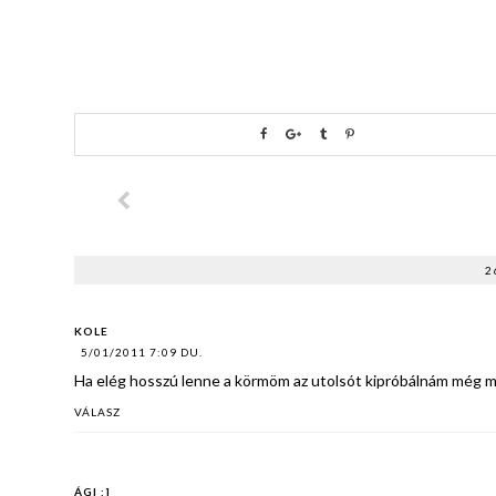
2
KOLE
5/01/2011 7:09 DU.
Ha elég hosszú lenne a körmöm az utolsót kipróbálnám még m
VÁLASZ
ÁGI :]