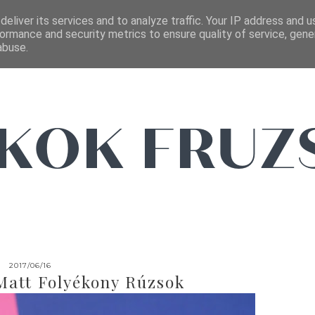
FŐOLDAL
EMAIL
eliver its services and to analyze traffic. Your IP address and 
ormance and security metrics to ensure quality of service, gen
abuse.
2017/06/16
Matt Folyékony Rúzsok