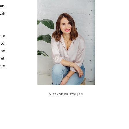
an,
ták
t a
tó,
hon
el,
tem
VISZKOK FRUZSI | 29