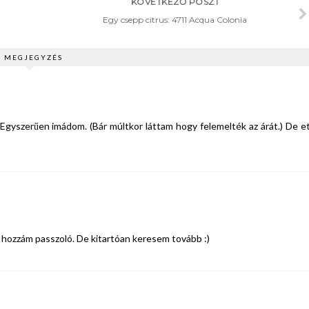
KÖVETKEZŐ POSZT
Egy csepp citrus: 4711 Acqua Colonia
2 MEGJEGYZÉS
 Egyszerűen imádom. (Bár múltkor láttam hogy felemelték az árát.) De et
 hozzám passzoló. De kitartóan keresem tovább :)