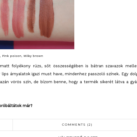
s, Pink poison, Milky brown
 matt folyékony rúzs, sőt összességében is bátran szavazok melle
 lips árnyalatok igazi must have, mindenhez passzoló színek. Egy dol
igazán vörös szín, de bízom benne, hogy a termék sikerét látva a gyá
próbáltátok már?
COMMENTS (2)