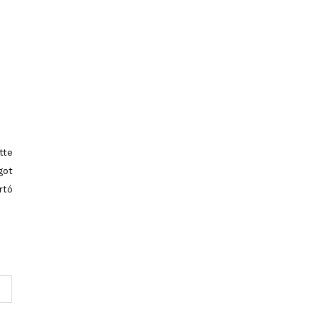
tte
got
rtó