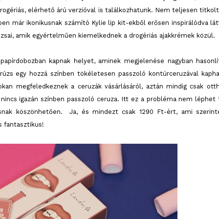
rogériás, elérhető árú verzióval is találkozhatunk. Nem teljesen titkolt
en már ikonikusnak számító Kylie lip kit-ekből erősen inspirálódva lát
rúzsai, amik egyértelműen kiemelkednek a drogériás ajakkrémek közül.
 papírdobozban kapnak helyet, aminek megjelenése nagyban hasonlí
 rúzs egy hozzá színben tökéletesen passzoló kontúrceruzával kapha
kan megfeledkeznek a ceruzák vásárlásáról, aztán mindig csak ott
incs igazán színben passzoló ceruza. Itt ez a probléma nem léphet f
ításnak köszönhetően. Ja, és mindezt csak 1290 Ft-ért, ami szerin
s fantasztikus!