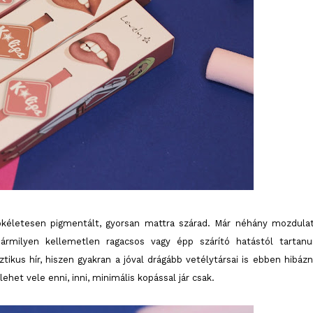
ökéletesen pigmentált, gyorsan mattra szárad. Már néhány mozdulat
bármilyen kellemetlen ragacsos vagy épp szárító hatástól tartanu
ikus hír, hiszen gyakran a jóval drágább vetélytársai is ebben hibázn
ehet vele enni, inni, minimális kopással jár csak.