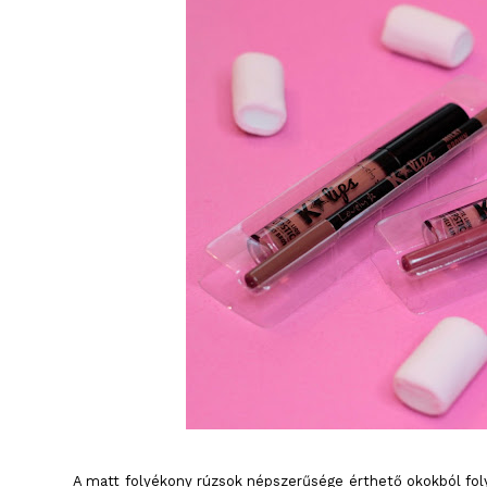
A matt folyékony rúzsok népszerűsége érthető okokból foly