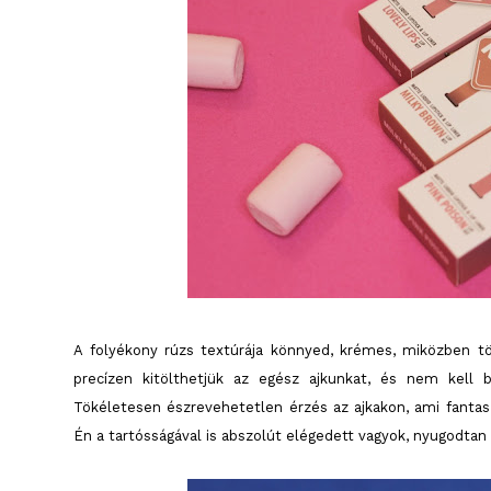
A folyékony rúzs textúrája könnyed, krémes, miközben t
precízen kitölthetjük az egész ajkunkat, és nem kell 
Tökéletesen észrevehetetlen érzés az ajkakon, ami fantaszt
Én a tartósságával is abszolút elégedett vagyok, nyugodtan l