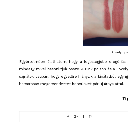
Lovely lip
Egyértelműen állíthatom, hogy a legeslegjobb drogériás
mindegy mivel hasonlítjuk össze. A Pink poison és a Lovely
sajnálok csupán, hogy egyelőre hiányzik a kínálatból egy 
hamarosan megörvendeztet bennünket pár új árnyalattal.
Ti 