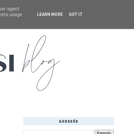
user-agent
erate usage
LEARN MORE
GOT IT
KERESÉS