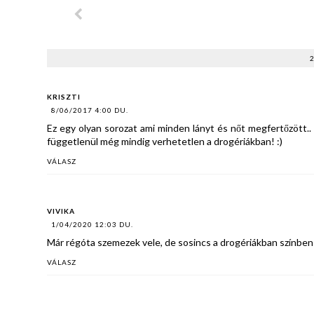
KRISZTI
8/06/2017 4:00 DU.
Ez egy olyan sorozat ami minden lányt és nőt megfertőzött..
függetlenül még mindig verhetetlen a drogériákban! :)
VÁLASZ
VIVIKA
1/04/2020 12:03 DU.
Már régóta szemezek vele, de sosincs a drogériákban színben
VÁLASZ