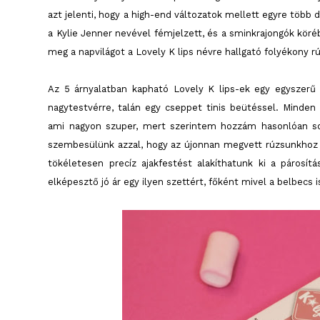
azt jelenti, hogy a high-end változatok mellett egyre több d
a Kylie Jenner nevével fémjelzett, és a sminkrajongók köréb
meg a napvilágot a Lovely K lips névre hallgató folyékony 
Az 5 árnyalatban kapható Lovely K lips-ek egy egyszerű
nagytestvérre, talán egy cseppet tinis beütéssel. Minden
ami nagyon szuper, mert szerintem hozzám hasonlóan so
szembesülünk azzal, hogy az újonnan megvett rúzsunkhoz n
tökéletesen precíz ajakfestést alakíthatunk ki a páros
elképesztő jó ár egy ilyen szettért, főként mivel a belbecs i