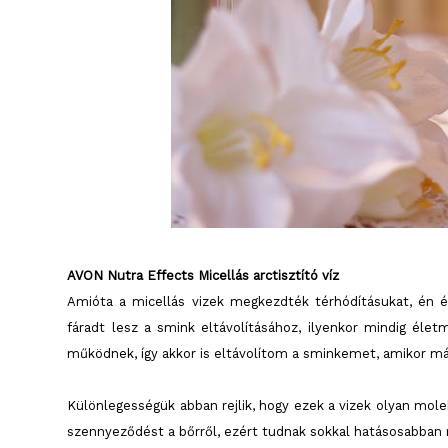
AVON Nutra Effects Micellás arctisztító víz
Amióta a micellás vizek megkezdték térhódításukat, én é
fáradt lesz a smink eltávolításához, ilyenkor mindig él
működnek, így akkor is eltávolítom a sminkemet, amikor má
Különlegességük abban rejlik, hogy ezek a vizek olyan mo
szennyeződést a bőrről, ezért tudnak sokkal hatásosabban m