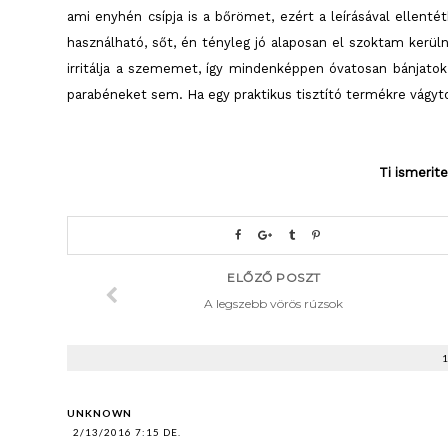
ami enyhén csípja is a bőrömet, ezért a leírásával elle
használható, sőt, én tényleg jó alaposan el szoktam kerülne
irritálja a szememet, így mindenképpen óvatosan bánjato
parabéneket sem. Ha egy praktikus tisztító termékre vágytok
Ti ismerit
ELŐZŐ POSZT
A legszebb vörös rúzsok
UNKNOWN
2/13/2016 7:15 DE.