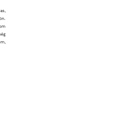
as,
ön.
som
még
em,