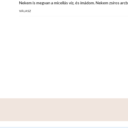
Nekem is megvan a micellás víz, és imádom. Nekem zsíros arcbő
VÁLASZ