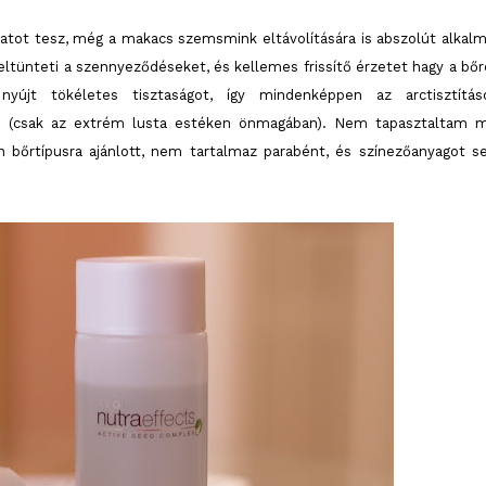
latot tesz, még a makacs szemsmink eltávolítására is abszolút alkalm
 eltünteti a szennyeződéseket, és kellemes frissítő érzetet hagy a bőr
újt tökéletes tisztaságot, így mindenképpen az arctisztítá
om (csak az extrém lusta estéken önmagában). Nem tapasztaltam 
n bőrtípusra ajánlott, nem tartalmaz parabént, és színezőanyagot s