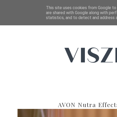
This site uses cookies from Google to d
are shared with Google along with perf
statistics, and to detect and address 
AVON Nutra Effects