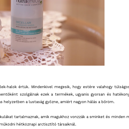
lek-halok értük. Mindenkivel megesik, hogy estére valahogy túlságo
etmentőként szolgálnak ezek a termékek, ugyanis gyorsan és hatékon
s helyzetben a lustaság győzne, amiért nagyon hálás a bőröm.
lekulákat tartalmaznak, amik magukhoz vonzzák a sminket és minden 
űködni hétköznapi arctisztító társaiknál.