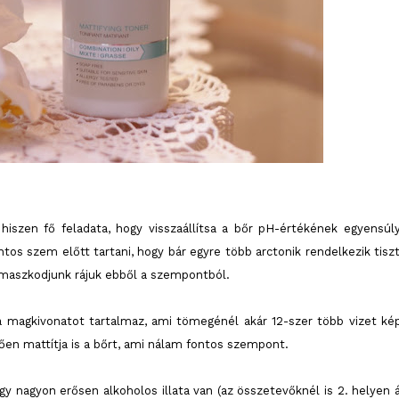
 hiszen fő feladata, hogy visszaállítsa a bőr pH-értékének egyensúly
ntos szem előtt tartani, hogy bár egyre több arctonik rendelkezik tiszt
ámaszkodjunk rájuk ebből a szempontból.
a magkivonatot tartalmaz, ami tömegénél akár 12-szer több vizet ké
lően mattítja is a bőrt, ami nálam fontos szempont.
nagyon erősen alkoholos illata van (az összetevőknél is 2. helyen ál