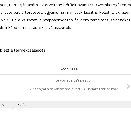
ntétben, nem ajánlanám az érzékeny bőrűek számára. Szemkörnyéken 
 vele ezt a területet, ugyanis ha már csak kicsit is közel járok, azon
k vele. Ez a változat is szappanmentes és nem tartalmaz színezéket
, inkább a micellás vizet válasszátok.
ek ezt a termékcsaládot?
COMMENT (1)
KÖVETKEZŐ POSZT
Arannyal a tökéletes sminkért - Guerlain L'or primer
1 MEGJEGYZÉS