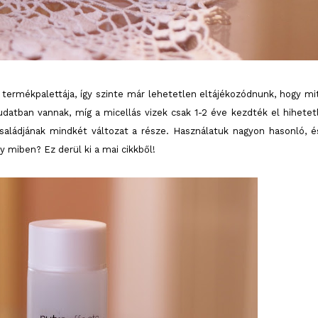
ermékpalettája, így szinte már lehetetlen eltájékozódnunk, hogy mit
datban vannak, míg a micellás vizek csak 1-2 éve kezdték el hihetet
aládjának mindkét változat a része. Használatuk nagyon hasonló, é
 miben? Ez derül ki a mai cikkből!