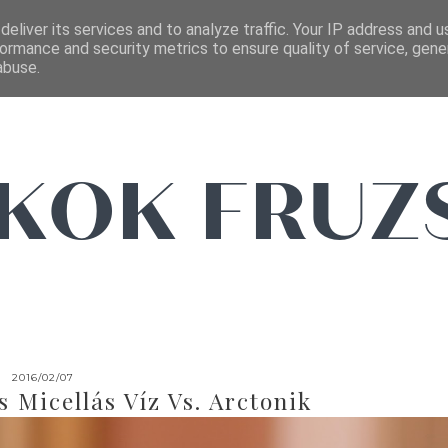
FŐOLDAL
EMAIL
eliver its services and to analyze traffic. Your IP address and 
ormance and security metrics to ensure quality of service, gen
abuse.
2016/02/07
 Micellás Víz Vs. Arctonik