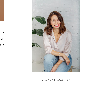
 is
len
s a
VISZKOK FRUZSI | 29