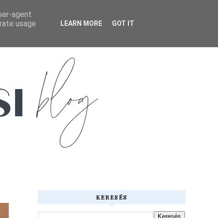
user-agent
erate usage
LEARN MORE
GOT IT
KERESÉS