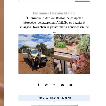
Tanzánia - Hakuna Matata!
Ó Tanzánia, ó Afrika! Rögtön belecsapok a
közepébe: beleszerettem Afrikába és a szafarik
világába. Korábban is jártam már a kontinensen, de
...
ÜDV A BLOGOMON!