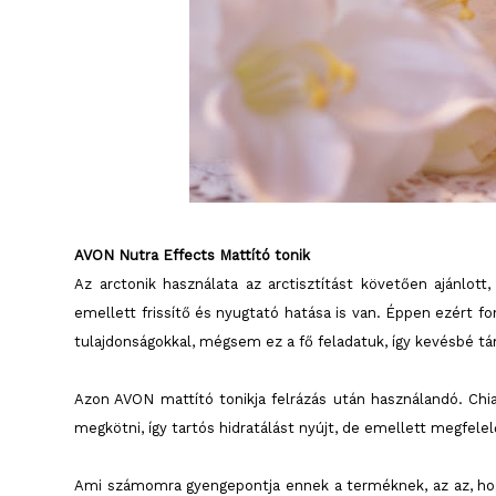
AVON Nutra Effects Mattító tonik
Az arctonik használata az arctisztítást követően ajánlott,
emellett frissítő és nyugtató hatása is van. Éppen ezért fo
tulajdonságokkal, mégsem ez a fő feladatuk, így kevésbé t
Azon AVON mattító tonikja felrázás után használandó. Chi
megkötni, így tartós hidratálást nyújt, de emellett megfele
Ami számomra gyengepontja ennek a terméknek, az az, hogy 