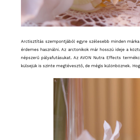
Arctisztítás szempontjából egyre szélesebb minden márka t
érdemes használni. Az arctonikok már hosszú ideje a köztu
népszerű pályafutásukat. Az AVON Nutra Effects termékcs
külsejük is szinte megtévesztő, de mégis különböznek. Hogy