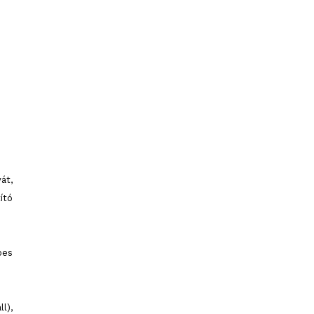
át,
ító
pes
l),