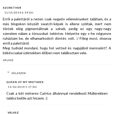
AZURETHER
11/15/2014 6:39 DU.
Erről a palettáról a neten csak negatív véleményeket találtam, és a
más blogokon készült swatch-képek is ellene szóltak, mert nem
tűntek elég pigmentáltnak a színek, pedig ez egy nagy-nagy
szerelem nálam a tónusokat tekintve. Helyette egy s-he négyesre
ruháztam be, de elhamarkodott döntés volt. :/ Főleg most, olvasva
erről a palettáról.
Meg tudnád mondani, hogy hol vetted és nagyjából mennyiért? A
békéscsabai üzletekben élőben nem találkoztam vele.
VÁLASZ
VÁLASZOK
QUEEN OF MY MISTAKES
11/16/2014 5:17 DU.
Csak a két méteres Catrice állvánnyal rendelkező Müllerekben
találsz belőle azt hiszem. :(
VÁLASZ