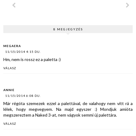
8 MEGJEGYZÉS
MEGAERA
11/15/2014 4:15 DU.
Hm, nem is rossz ez a paletta :)
VÁLASZ
ANNIE
11/15/2014 6:08 DU.
Már régóta szemezek ezzel a palettával, de valahogy nem vitt rá a
lélek, hogy megvegyem. Na majd egyszer :) Mondjuk amióta
megszereztem a Naked 3-at, nem vágyok semmi új palettára.
VÁLASZ