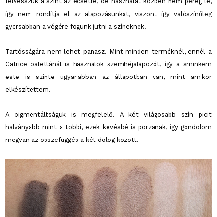
felvesszük a színt az ecsetre, de használat közben nem pereg le,
így nem rondítja el az alapozásunkat, viszont így valószínűleg
gyorsabban a végére fogunk jutni a színeknek.
Tartósságára nem lehet panasz. Mint minden terméknél, ennél a
Catrice palettánál is használok szemhéjalapozót, így a sminkem
este is szinte ugyanabban az állapotban van, mint amikor
elkészítettem.
A pigmentáltságuk is megfelelő. A két világosabb szín picit
halványabb mint a többi, ezek kevésbé is porzanak, így gondolom
megvan az összefüggés a két dolog között.