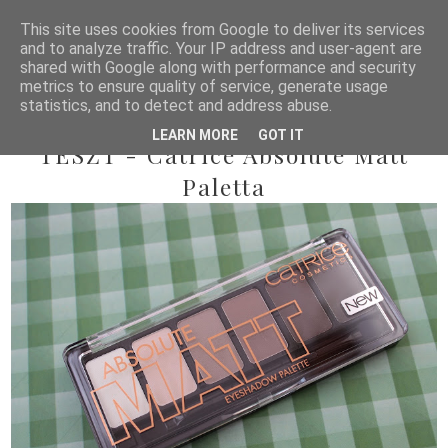
This site uses cookies from Google to deliver its services
and to analyze traffic. Your IP address and user-agent are
shared with Google along with performance and security
metrics to ensure quality of service, generate usage
statistics, and to detect and address abuse.
2014/11/15
LEARN MORE
GOT IT
TESZT - Catrice Absolute Matt
Paletta