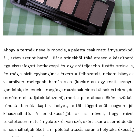
Ahogy a termék neve is mondja, a paletta csak matt árnyalatokból
áll, szám szerint hatból. Bár a színekből tökéletesen elkészíthető
egy visszafogott hétköznapi és egy erőteljesebb füstös smink is,
én mégis picit egyhangúnak érzem a felhozatalt, nekem hiányzik
valamilyen melegebb barnás szín (konkrétan egy matt aranyra
gondolok, de ennek a megfogalmazásnak nincs túl sok értelme, de
remélem el tudjátok képzelni), mert a paletábban főként szürkés
tónusú barnák kaptak helyet, ettől függetlenül nagyon jól
kihasználható. A praktikusságát az is növeli, hogy mivel
tökéletesen matt árnyalatokról van szó, ezért akár a szemöldökön
is használhatjuk őket, ami például utazás során a helytakarékosság