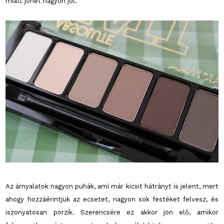
miatt jöhet nagyon jól.
Az árnyalatok nagyon puhák, ami már kicsit hátrányt is jelent, mert
ahogy hozzáérintjük az ecsetet, nagyon sok festéket felvesz, és
iszonyatosan porzik. Szerencsére ez akkor jön elő, amikor