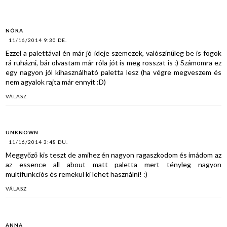
NÓRA
11/16/2014 9:30 DE.
Ezzel a palettával én már jó ideje szemezek, valószínűleg be is fogok
rá ruházni, bár olvastam már róla jót is meg rosszat is :) Számomra ez
egy nagyon jól kihasználható paletta lesz (ha végre megveszem és
nem agyalok rajta már ennyit :D)
VÁLASZ
UNKNOWN
11/16/2014 3:48 DU.
Meggyőző kis teszt de amihez én nagyon ragaszkodom és imádom az
az essence all about matt paletta mert tényleg nagyon
multifunkciós és remekül ki lehet használni! :)
VÁLASZ
ANNA