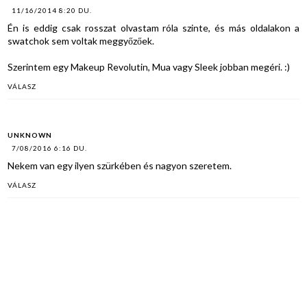
11/16/2014 8:20 DU.
Én is eddig csak rosszat olvastam róla szinte, és más oldalakon a
swatchok sem voltak meggyőzőek.
Szerintem egy Makeup Revolutin, Mua vagy Sleek jobban megéri. :)
VÁLASZ
UNKNOWN
7/08/2016 6:16 DU.
Nekem van egy ilyen szürkében és nagyon szeretem.
VÁLASZ