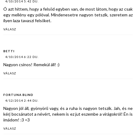
4/10/2014 5:42 DU.
Ó azt hittem, hogy a felsőd egyben van, de most látom, hogy az csak
egy mellény egy pólóval. Mindenesetre nagyon tetszik, szeretem az
ilyen laza tavaszi felsőket.
VÁLASZ
BETTI
4/10/2014 6:22 DU.
Nagyon csinos! Remekül áll! :)
VÁLASZ
FORTUNA BLIND
4/12/2014 2:44 DU.
Nagyon jól áll, gyönyörű vagy, és a ruha is nagyon tetszik. Jah, és ne
kérj bocsánatot a névért, nekem is ez jut eszembe a virágokról! Én is
imádom! :3 <3
VÁLASZ