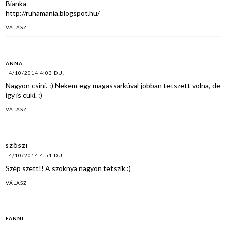
Bianka
http://ruhamania.blogspot.hu/
VÁLASZ
ANNA
4/10/2014 4:03 DU.
Nagyon csini. :) Nekem egy magassarkúval jobban tetszett volna, de
így is cuki. :)
VÁLASZ
SZÖSZI
4/10/2014 4:51 DU.
Szép szett!! A szoknya nagyon tetszik :)
VÁLASZ
FANNI