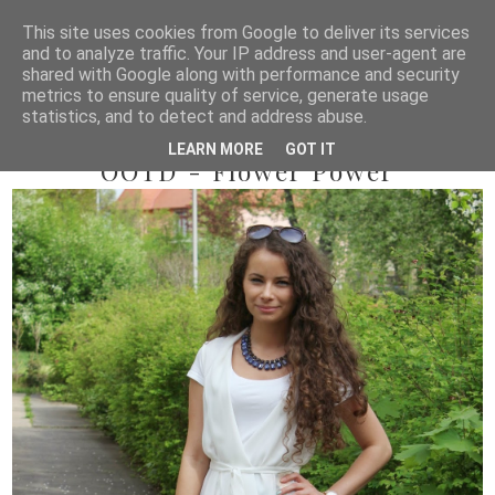
This site uses cookies from Google to deliver its services
and to analyze traffic. Your IP address and user-agent are
shared with Google along with performance and security
metrics to ensure quality of service, generate usage
statistics, and to detect and address abuse.
2014/04/10
LEARN MORE
GOT IT
OOTD - Flower Power