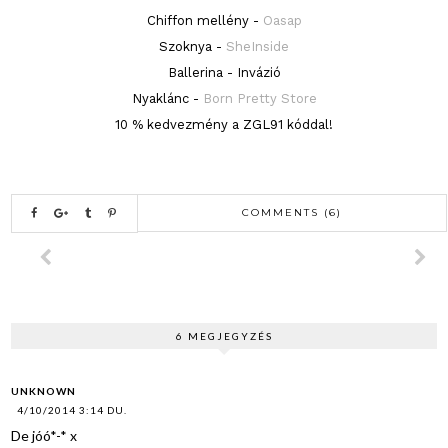
Chiffon mellény -
Oasap
Szoknya -
SheInside
Ballerina - Invázió
Nyaklánc -
Born Pretty Store
10 % kedvezmény a ZGL91 kóddal!
COMMENTS (6)
6 MEGJEGYZÉS
UNKNOWN
4/10/2014 3:14 DU.
De jóó*-* x