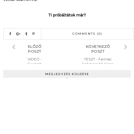
Ti próbáltátok már?
COMMENTS (0)
ELŐZŐ
KÖVETKEZŐ
POSZT
POSZT
VIDEÓ -
TESZT - Farmec
Gardrób
Szőrtelenítő Krém
Napló #1
Március
MEGJEGYZÉS KÜLDÉSE