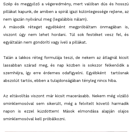
Szép és meggyőző a végeredmény, mert valóban dús és hosszú
pillákat kapunk, de amiben a spirál igazi különlegessége rejlene, az
nem igazán nyilvánul meg (legalábbis nálam).
A második réteget egyébként megpróbáltam önmagában is,
viszont úgy nem lehet hordani. Túl sok festéket vesz fel, és
egyáltalán nem göndöríti vagy íveli a pillákat.
Talán a lakkos réteg formulája teszi, de nekem az átlagnál kicsit
lassabban szárad meg, és nap közben is sokszor felkenődik a
szemhéjra, így erre érdemes odafigyelni. Egyébként tartósnak
abszolút tartós, ebben a tulajdonságában tényleg nincs hiba.
Az eltávolítás viszont már kicsit macerásabb. Nekem még vízálló
sminklemosóval sem sikerült, még a felvitelt követő harmadik
napon is ezzel küzdöttem! Mások elmondása alapján olajos
sminklemosóval kell próbálkozni.