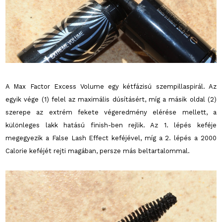
A Max Factor Excess Volume egy kétfázisú szempillaspirál. Az
egyik vége (1) felel az maximális dúsításért, míg a másik oldal (2)
szerepe az extrém fekete végeredmény elérése mellett, a
különleges lakk hatású finish-ben rejlik. Az 1. lépés keféje
megegyezik a False Lash Effect keféjével, míg a 2. lépés a 2000
Calorie keféjét rejti magában, persze más beltartalommal.