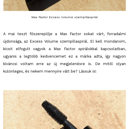
Max Factor Excess Volume szempillaspirál
A mai teszt főszereplője a Max Factor sokat várt, forradalmi
újdonsága, az Excess Volume szempillaspirál. El kell mondanom,
kicsit elfogult vagyok a Max Factor spirálokkal kapcsolatban,
ugyanis a legtöbb kedvencemet ez a márka adta, így nagyon
kíváncsi voltam erre az új megjelenésre is. De mitől olyan
különleges, és nekem mennyire vált be? Lássuk is!