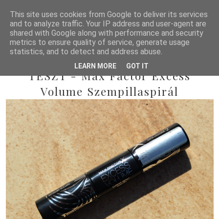
This site uses cookies from Google to deliver its services
and to analyze traffic. Your IP address and user-agent are
shared with Google along with performance and security
metrics to ensure quality of service, generate usage
statistics, and to detect and address abuse.
2014/03/30
LEARN MORE
GOT IT
TESZT - Max Factor Excess
Volume Szempillaspirál