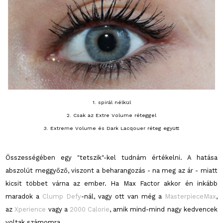
1. spirál nélkül
2. Csak az Extre Volume réteggel
3. Extreme Volume és Dark Lacqouer réteg együtt
Összességében egy "tetszik"-kel tudnám értékelni. A hatása
abszolút meggyőző, viszont a beharangozás - na meg az ár - miatt
kicsit többet várna az ember. Ha Max Factor akkor én inkább
maradok a
Clump Defy
-nál, vagy ott van még a
MasterpieceMax
,
az
Xperience
vagy a
2000 Calorie
, amik mind-mind nagy kedvencek
voltak számomra.