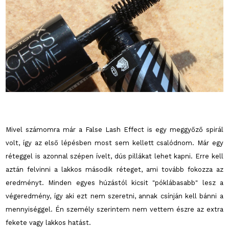
Mivel számomra már a False Lash Effect is egy meggyőző spirál
volt, így az első lépésben most sem kellett csalódnom. Már egy
réteggel is azonnal szépen ívelt, dús pillákat lehet kapni. Erre kell
aztán felvinni a lakkos második réteget, ami tovább fokozza az
eredményt. Minden egyes húzástól kicsit "póklábasabb" lesz a
végeredmény, így aki ezt nem szeretni, annak csínján kell bánni a
mennyiséggel. Én személy szerintem nem vettem észre az extra
fekete vagy lakkos hatást.