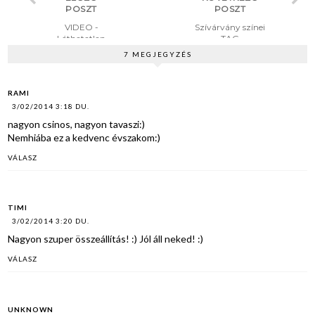
POSZT
POSZT
VIDEO -
Szívárvány színei
Láthatatlan
TAG
smink a
7 MEGJEGYZÉS
hétköznapok
ra
RAMI
3/02/2014 3:18 DU.
nagyon csinos, nagyon tavaszi:)
Nemhiába ez a kedvenc évszakom:)
VÁLASZ
TIMI
3/02/2014 3:20 DU.
Nagyon szuper összeállítás! :) Jól áll neked! :)
VÁLASZ
UNKNOWN