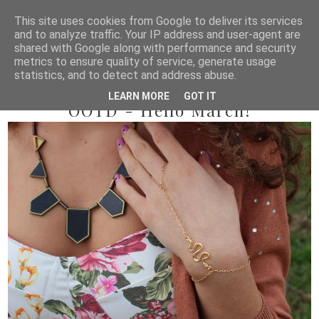
This site uses cookies from Google to deliver its services
and to analyze traffic. Your IP address and user-agent are
shared with Google along with performance and security
metrics to ensure quality of service, generate usage
statistics, and to detect and address abuse.
2014/03/02
LEARN MORE
GOT IT
OOTD - Hello March!