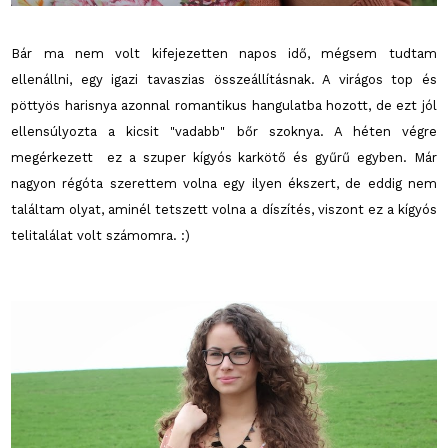
Bár ma nem volt kifejezetten napos idő, mégsem tudtam
ellenállni, egy igazi tavaszias összeállításnak. A virágos top és
pöttyös harisnya azonnal romantikus hangulatba hozott, de ezt jól
ellensúlyozta a kicsit "vadabb" bőr szoknya. A héten végre
megérkezett ez a szuper kígyós karkötő és gyűrű egyben. Már
nagyon régóta szerettem volna egy ilyen ékszert, de eddig nem
találtam olyat, aminél tetszett volna a díszítés, viszont ez a kígyós
telitalálat volt számomra. :)