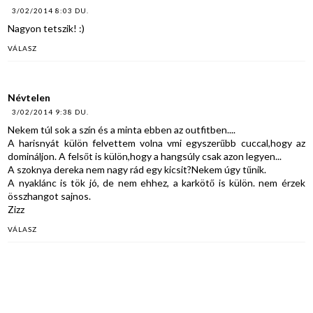
3/02/2014 8:03 DU.
Nagyon tetszik! :)
VÁLASZ
Névtelen
3/02/2014 9:38 DU.
Nekem túl sok a szín és a minta ebben az outfitben....
A harisnyát külön felvettem volna vmi egyszerűbb cuccal,hogy az
domináljon. A felsőt is külön,hogy a hangsúly csak azon legyen...
A szoknya dereka nem nagy rád egy kicsit?Nekem úgy tűnik.
A nyaklánc is tök jó, de nem ehhez, a karkötő is külön. nem érzek
összhangot sajnos.
Zizz
VÁLASZ