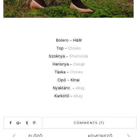
Bolero - H&M
Top -
Choies
Szoknya -
SheInside
Harisnya -
Oasap
Táska -
Choies
Cipő - Kínai
Nyaklánc -
ebay
Karkötő -
ebay
COMMENTS (7)
ELŐZŐ
KÖVETKEZŐ