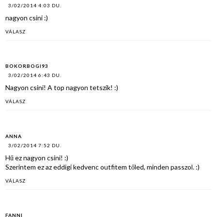
3/02/2014 4:03 DU.
nagyon csini :)
VÁLASZ
BOKORBOGI93
3/02/2014 6:43 DU.
Nagyon csini! A top nagyon tetszik! :)
VÁLASZ
ANNA
3/02/2014 7:52 DU.
Hű ez nagyon csini! :)
Szerintem ez az eddigi kedvenc outfitem tőled, minden passzol. :)
VÁLASZ
FANNI