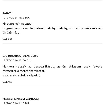
PANCSI
2/27/2014 9:18 DU.
Nagyon csinos vagy!
Engem nem zavar ha valami matchy-matchy, sőt, én is szívesebben
öltözöm így
VÁLASZ
E73 BIOARCAPOLAS BLOG
2/27/2014 10:56 DU.
Nagyon tetszik az összeállításod, az én stílusom, csak fekete
farmerrel, a méretem miatt :D
Szuperek lettek a képek :)
VÁLASZ
MARCSI KINCSESLÁDIKÁJA
2/28/2014 1:15 DU.