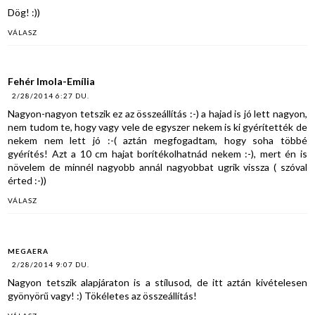
Dög! :))
VÁLASZ
Fehér Imola-Emília
2/28/2014 6:27 DU.
Nagyon-nagyon tetszik ez az összeállítás :-) a hajad is jó lett nagyon,
nem tudom te, hogy vagy vele de egyszer nekem is ki gyérítették de
nekem nem lett jó :-( aztán megfogadtam, hogy soha többé
gyérítés! Azt a 10 cm hajat borítékolhatnád nekem :-), mert én is
növelem de minnél nagyobb annál nagyobbat ugrik vissza ( szóval
érted :-))
VÁLASZ
MEGAERA
2/28/2014 9:07 DU.
Nagyon tetszik alapjáraton is a stílusod, de itt aztán kivételesen
gyönyörű vagy! :) Tökéletes az összeállítás!