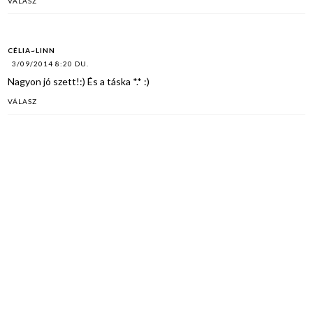
VÁLASZ
CÉLIA~LINN
3/09/2014 8:20 DU.
Nagyon jó szett!:) És a táska *.* :)
VÁLASZ