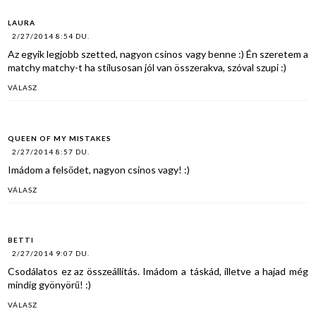
LAURA
2/27/2014 8:54 DU.
Az egyik legjobb szetted, nagyon csinos vagy benne :) Én szeretem a
matchy matchy-t ha stílusosan jól van összerakva, szóval szupi :)
VÁLASZ
QUEEN OF MY MISTAKES
2/27/2014 8:57 DU.
Imádom a felsődet, nagyon csinos vagy! :)
VÁLASZ
BETTI
2/27/2014 9:07 DU.
Csodálatos ez az összeállítás. Imádom a táskád, illetve a hajad még
mindig gyönyörű! :)
VÁLASZ