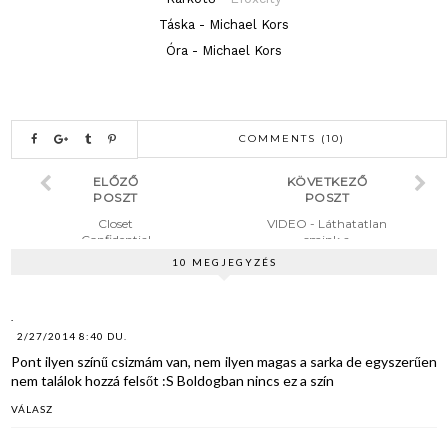
Táska - Michael Kors
Óra - Michael Kors
COMMENTS (10)
ELŐZŐ
KÖVETKEZŐ
POSZT
POSZT
Closet
VIDEO - Láthatatlan
Confidential
smink a
TAG
hétköznapokra
10 MEGJEGYZÉS
.
2/27/2014 8:40 DU.
Pont ilyen színű csizmám van, nem ilyen magas a sarka de egyszerűen
nem találok hozzá felsőt :S Boldogban nincs ez a szín
VÁLASZ