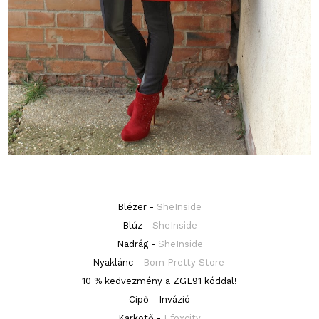
Blézer -
SheInside
Blúz -
SheInside
Nadrág -
SheInside
Nyaklánc -
Born Pretty Store
10 % kedvezmény a ZGL91 kóddal!
Cipő - Invázió
Karkötő -
Efoxcity