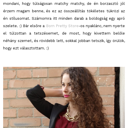
mondani, hogy túlságosan matchy matchy, de én borzasztó jól
érzem magam benne, és ez az összeállítás tökéletes tükrözi az
én stílusomat. Számomra itt minden darab a boldogság egy apró
szelete. :) Bár elsőre a
Born Pretty Store
-os nyaklánc, nem nyerte
el túlzottan a tetszésemet, de most, hogy kivettem belőle
néhány szemet, és rövidebb lett, sokkal jobban tetszik, így örülök,
hogy ezt választottam. :)