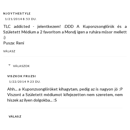
NJOYTHESTYLE
1/21/2014 8:53 DU.
TLC addicted - jelentkezem! :DDD A Kuponzsonglőrök és a
Született Médium a 2 favoritom a Mondj igen a ruhára műsor mellett
:)
Pusza: Reni
VÁLASZ
VÁLASZOK
VISZKOK FRUZSI
1/22/2014 9:23 DU.
Ahh... a Kuponzsonglőröket kihagytam, pedig az is nagyon jó :P
Viszont a Született médiumot kifejezetten nem szeretem, nem
hiszek az ilyen dolgokba... :S
VÁLASZ