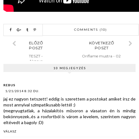
COMMENTS (10)
ELŐZŐ
KÖVETKEZŐ
POSZT
POSZT
TESZT -
Oriflame mustra - 02
Akneus
termékek a
10 MEGJEGYZÉS
pattanások
ellen
REBUS
1/21/2014 8:32 DU.
jaj ez nagyon tetszett! eddig is szerettem a postokat amiket írsz de
most annyival szimpatikusabb lettél :)
(megnyugtatlak, a házalakítós műsoron a viasaton én is mindig
bekönnyezek..és a roxfortból is várom a levelem, szerintem nagyon
eltévedt a bagoly :D)
VÁLASZ