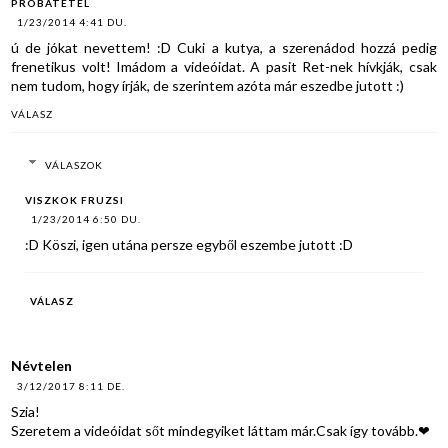
PRÓBATÉTEL
1/23/2014 4:41 DU.
ú de jókat nevettem! :D Cuki a kutya, a szerenádod hozzá pedig
frenetikus volt! Imádom a videóidat. A pasit Ret-nek hívkják, csak
nem tudom, hogy írják, de szerintem azóta már eszedbe jutott :)
VÁLASZ
VÁLASZOK
VISZKOK FRUZSI
1/23/2014 6:50 DU.
:D Köszi, igen utána persze egyből eszembe jutott :D
VÁLASZ
Névtelen
3/12/2017 8:11 DE.
Szia!
Szeretem a videóidat sőt mindegyiket láttam már.Csak így tovább.❤