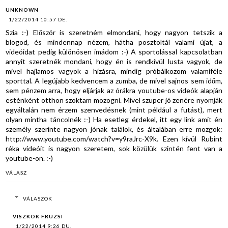
UNKNOWN
1/22/2014 10:57 DE.
Szia :-) Először is szeretném elmondani, hogy nagyon tetszik a
blogod, és mindennap nézem, hátha posztoltál valami újat, a
videóidat pedig különösen imádom :-) A sportolással kapcsolatban
annyit szeretnék mondani, hogy én is rendkívül lusta vagyok, de
mivel hajlamos vagyok a hízásra, mindig próbálkozom valamiféle
sporttal. A legújabb kedvencem a zumba, de mivel sajnos sem időm,
sem pénzem arra, hogy eljárjak az órákra youtube-os videók alapján
esténként otthon szoktam mozogni. Mivel szuper jó zenére nyomják
egyáltalán nem érzem szenvedésnek (mint például a futást), mert
olyan mintha táncolnék :-) Ha esetleg érdekel, itt egy link amit én
személy szerinte nagyon jónak találok, és általában erre mozgok:
http://www.youtube.com/watch?v=y9raJrc-X9k. Ezen kívül Rubint
réka videóit is nagyon szeretem, sok közülük szintén fent van a
youtube-on. :-)
VÁLASZ
VÁLASZOK
VISZKOK FRUZSI
1/22/2014 9:26 DU.