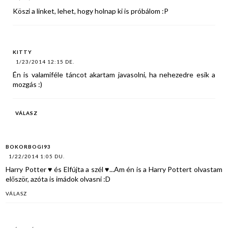
Köszi a linket, lehet, hogy holnap ki is próbálom :P
KITTY
1/23/2014 12:15 DE.
Én is valamiféle táncot akartam javasolni, ha nehezedre esik a
mozgás :)
VÁLASZ
BOKORBOGI93
1/22/2014 1:05 DU.
Harry Potter ♥ és Elfújta a szél ♥...Am én is a Harry Pottert olvastam
először, azóta is imádok olvasni :D
VÁLASZ