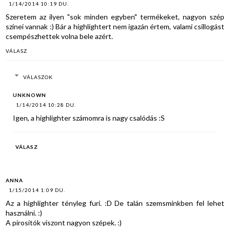
1/14/2014 10:19 DU.
Szeretem az ilyen "sok minden egyben" termékeket, nagyon szép
színei vannak :) Bár a highlightert nem igazán értem, valami csillogást
csempészhettek volna bele azért.
VÁLASZ
VÁLASZOK
UNKNOWN
1/14/2014 10:28 DU.
Igen, a highlighter számomra is nagy csalódás :S
VÁLASZ
ANNA
1/15/2014 1:09 DU.
Az a highlighter tényleg furi. :D De talán szemsminkben fel lehet
használni. :)
A pirosítók viszont nagyon szépek. :)