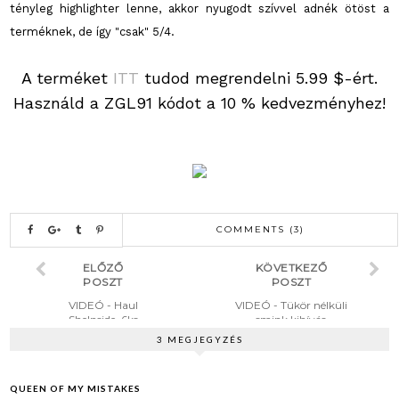
tényleg highlighter lenne, akkor nyugodt szívvel adnék ötöst a
terméknek, de így "csak" 5/4.
A terméket
ITT
tudod megrendelni 5.99 $-ért.
Használd a ZGL91 kódot a 10 % kedvezményhez!
COMMENTS (3)
ELŐZŐ
KÖVETKEZŐ
POSZT
POSZT
VIDEÓ - Haul
VIDEÓ - Tükör nélküli
SheInside, 6ks
smink kihívás
3 MEGJEGYZÉS
QUEEN OF MY MISTAKES