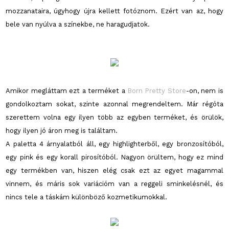
mozzanataira, úgyhogy újra kellett fotóznom. Ezért van az, hogy
bele van nyúlva a színekbe, ne haragudjatok.
Amikor megláttam ezt a terméket a
Born Pretty Store
-on, nem is
gondolkoztam sokat, szinte azonnal megrendeltem. Már régóta
szerettem volna egy ilyen több az egyben terméket, és örülök,
hogy ilyen jó áron meg is találtam.
A paletta 4 árnyalatból áll, egy highlighterből, egy bronzosítóból,
egy pink és egy korall pirosítóból. Nagyon örültem, hogy ez mind
egy termékben van, hiszen elég csak ezt az egyet magammal
vinnem, és máris sok variációm van a reggeli sminkelésnél, és
nincs tele a táskám különböző kozmetikumokkal.