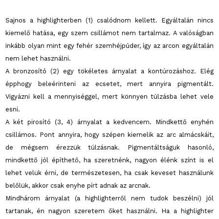
Sajnos a highlighterben (1) csalódnom kellett. Egyáltalán nincs
kiemelő hatása, egy szem csillámot nem tartalmaz. A valóságban
inkább olyan mint egy fehér szemhéjpúder, így az arcon egyáltalán
nem lehet használni.
A bronzosító (2) egy tökéletes árnyalat a kontúrozáshoz. Elég
épphogy beleérinteni az ecsetet, mert annyira pigmentált.
Vigyázni kell a mennyiséggel, mert könnyen túlzásba lehet vele
esni.
A két pirosító (3, 4) árnyalat a kedvencem. Mindkettő enyhén
csillámos. Pont annyira, hogy szépen kiemelik az arc almácskáit,
de mégsem érezzük túlzásnak. Pigmentáltságuk hasonló,
mindkettő jól építhető, ha szeretnénk, nagyon élénk színt is el
lehet velük érni, de természetesen, ha csak keveset használunk
belőlük, akkor csak enyhe pírt adnak az arcnak.
Mindhárom árnyalat (a highlighterről nem tudok beszélni) jól
tartanak, én nagyon szeretem őket használni. Ha a highlighter