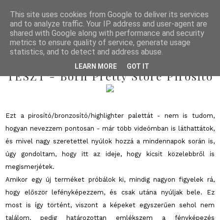
This site uses cookies from Google to deliver its services
and to analyze traffic. Your IP address and user-agent are
shared with Google along with performance and security
metrics to ensure quality of service, generate usage
statistics, and to detect and address abuse.
2014/01/14
LEARN MORE
GOT IT
TESZT - Born Pretty Store Pirosító
Ezt a pirosító/bronzosító/highlighter palettát - nem is tudom,
hogyan nevezzem pontosan - már több videómban is láthattátok,
és mivel nagy szeretettel nyúlok hozzá a mindennapok során is,
úgy gondoltam, hogy itt az ideje, hogy kicsit közelebbről is
megismerjétek.
Amikor egy új terméket próbálok ki, mindig nagyon figyelek rá,
hogy először lefényképezzem, és csak utána nyúljak bele. Ez
most is így történt, viszont a képeket egyszerűen sehol nem
találom, pedig határozottan emlékszem a fényképezés