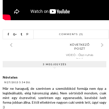
COMMENTS (3)
KÖVETKEZŐ
POSZT
VIDEÓ - Őszi ruhás
haul
3 MEGJEGYZÉS
Névtelen
9/27/2013 5:54 DU.
Már ne haragudj, de szerintem a szemöldököd formája nem épp a
legideálisabb, elég háromszög alakú. Nem sértésből mondom, csak
mint egy észrevétel, szerintem egy egyenesebb, kevésbé ívelt
forma jobban állna. Ettől eltekintve nagyon cuki smink lett, ügyi vagy
:)