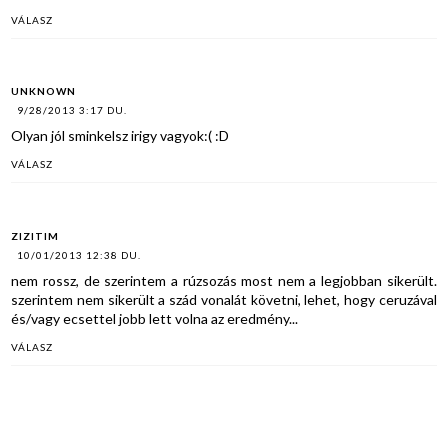
VÁLASZ
UNKNOWN
9/28/2013 3:17 DU.
Olyan jól sminkelsz irigy vagyok:( :D
VÁLASZ
ZIZITIM
10/01/2013 12:38 DU.
nem rossz, de szerintem a rúzsozás most nem a legjobban sikerült.
szerintem nem sikerült a szád vonalát követni, lehet, hogy ceruzával
és/vagy ecsettel jobb lett volna az eredmény...
VÁLASZ