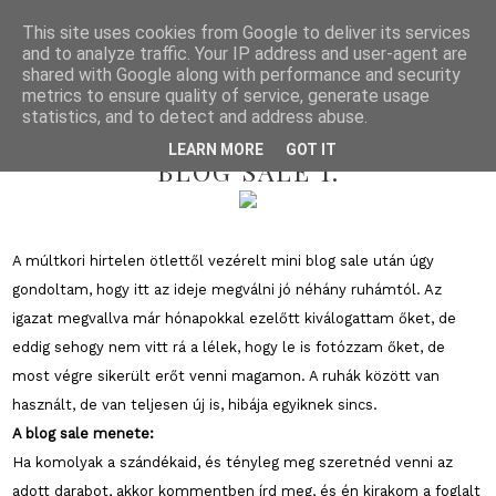
This site uses cookies from Google to deliver its services
and to analyze traffic. Your IP address and user-agent are
shared with Google along with performance and security
metrics to ensure quality of service, generate usage
statistics, and to detect and address abuse.
2013/08/25
LEARN MORE
GOT IT
BLOG SALE 1.
A múltkori hirtelen ötlettől vezérelt mini blog sale után úgy
gondoltam, hogy itt az ideje megválni jó néhány ruhámtól. Az
igazat megvallva már hónapokkal ezelőtt kiválogattam őket, de
eddig sehogy nem vitt rá a lélek, hogy le is fotózzam őket, de
most végre sikerült erőt venni magamon. A ruhák között van
használt, de van teljesen új is, hibája egyiknek sincs.
A blog sale menete:
Ha komolyak a szándékaid, és tényleg meg szeretnéd venni az
adott darabot, akkor kommentben írd meg, és én kirakom a foglalt