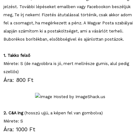
jelzést. További lépéseket emailben vagy Facebookon beszéljük
meg, Te írj nekem! Fizetés átutalással történik, csak akkor adom
fel a csomagot, ha megérkezett a pénz. A Magyar Posta szabályai
alapján számítom ki a postaköltséget, ami a vásárlót terheli.
Buborékos borítékban, elsőbbségivel és ajánlottan postázok.
1. Takko felső
Mérete: S (de nagyobbra is jó, mert mellrésze gumis, alul pedig
szellős)
Ára: 800 Ft
2. C&A ing
(hosszú ujjú, a képen fel van gombolva)
Mérete: S
Ára: 1000 Ft