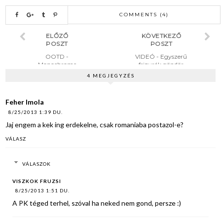
COMMENTS (4)
ELŐZŐ
KÖVETKEZŐ
POSZT
POSZT
OOTD -
VIDEÓ - Egyszerű
Monochrome
frizurák göndör
hajból
4 MEGJEGYZÉS
Feher Imola
8/25/2013 1:39 DU.
Jaj engem a kek ing erdekelne, csak romaniaba postazol-e?
VÁLASZ
VÁLASZOK
VISZKOK FRUZSI
8/25/2013 1:51 DU.
A PK téged terhel, szóval ha neked nem gond, persze :)