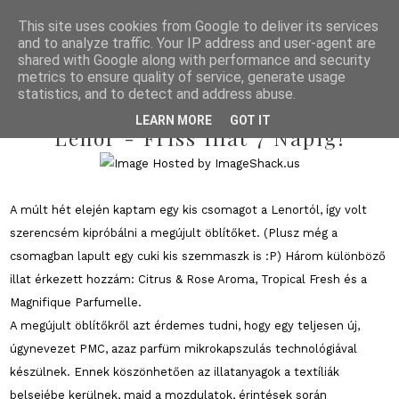
This site uses cookies from Google to deliver its services
and to analyze traffic. Your IP address and user-agent are
shared with Google along with performance and security
metrics to ensure quality of service, generate usage
statistics, and to detect and address abuse.
2013/04/10
LEARN MORE
GOT IT
Lenor - Friss Illat 7 Napig!
A múlt hét elején kaptam egy kis csomagot a Lenortól, így volt
szerencsém kipróbálni a megújult öblítőket. (Plusz még a
csomagban lapult egy cuki kis szemmaszk is :P) Három különböző
illat érkezett hozzám: Citrus & Rose Aroma, Tropical Fresh és a
Magnifique Parfumelle.
A megújult öblítőkről azt érdemes tudni, hogy egy teljesen új,
úgynevezet PMC, azaz parfüm mikrokapszulás technológiával
készülnek. Ennek köszönhetően az illatanyagok a textíliák
belsejébe kerülnek, majd a mozdulatok, érintések során