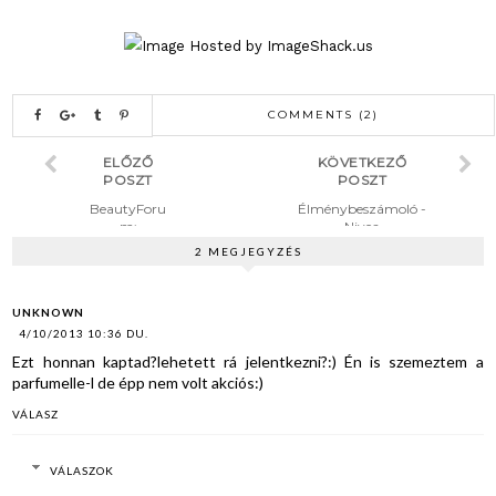
COMMENTS (2)
ELŐZŐ
KÖVETKEZŐ
POSZT
POSZT
BeautyForu
Élménybeszámoló -
m:
Nivea
Pattanások
sajtókonferencia
2 MEGJEGYZÉS
UNKNOWN
4/10/2013 10:36 DU.
Ezt honnan kaptad?lehetett rá jelentkezni?:) Én is szemeztem a
parfumelle-l de épp nem volt akciós:)
VÁLASZ
VÁLASZOK