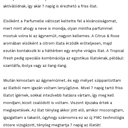
aktiválódnak, így akár 7 napig is érezhető a friss illat.
Elsőként a Parfumelle változat keltette fel a kíváncsiságomat,
mert mint ahogy a neve is mondja, olyan mintha parfümmel
mostuk volna ki az ágyneműt, nagyon kellemes. A Citrus & Rose
aromában elsőként a citrom illata érződik erőteljesen, majd
ezután bontakozik ki a háttérben egy enyhe virágos illat. A Tropical
Fresh pedig speciális kombinációja az egzotikus illatoknak, például:
szantálfa, ibolya vagy az ilang-ilang.
Miután kimostam az ágyneműmet, és egy mélyet szippantottam
az illatból nem igazán voltam lenyűgőzve. Mivel 7 napig tartó friss
illatot ígérnek, sokkal intezívebb hatásra vártam, így meg kell
mondjam, kicsit csalódott is voltam. Viszont éjszaka értek a
meglepetések. Az illat tényleg akkor jött elő, amikor mocorogtam,
igazgattam a takarót, úgyhogy számomra ez az új PMC technológia
ötösre vizsgázott, tényleg megtartja 7 napig az illatát!