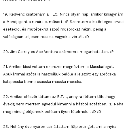
19. Kedvenc csatornám a TLC. Nincs olyan nap, amikor kihagynám
a Mondj igent a ruhára c. műsort. :P Szeretem a különleges orvosi
esetekről és műtétekről szóló műsorokat nézni, pedig a
valóságban teljesen rosszul vagyok a vértől. :D
20. Jim Carrey és Ace Ventura számomra megunhatatlan! :P
21. Amikor kicsi voltam ezerszer megnéztem a Macskafogót.
Apukámmal azóta is használjuk belőle a jelszót: egy aprócska
kalapocska benne csacska macska mocska.
22. Amikor először láttam az E.T.-t, annyira féltem tőle, hogy
évekig nem mertem egyedül kimenni a házból sötétben. :D Néha
még mindig előjönnek belőlem ilyen félelmek... :D :D
23. Néhány éve nyáron csináltattam fülpiercinget, ami annyira