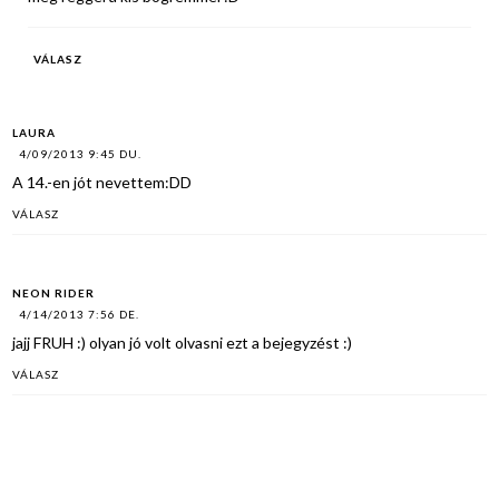
VÁLASZ
LAURA
4/09/2013 9:45 DU.
A 14.-en jót nevettem:DD
VÁLASZ
NEON RIDER
4/14/2013 7:56 DE.
jajj FRUH :) olyan jó volt olvasni ezt a bejegyzést :)
VÁLASZ