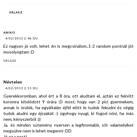
VÁLASZ
ANIKO
4/02/2013 2:46 DU.
Ez nagyon jó volt, lehet én is megcsinálom..1-2 random pontnál jót
mosolyogtam :D
VÁLASZ
Névtelen
4/02/2013 2:51 DU.
Gyerekkoromban, ahol ért a 8 óra, ott aludtam el, aztán ez felnőtt
koromra kitolódott 9 órára :D most, hogy van 2 pici gyermekem,
annak is örülök, ha egyáltalán éjfél előtt le tudok feküdni és végig
tudok aludni egy éjszakát :) úgyhogy nyugi, ki fogod nőni, ha más
nem, kényszerből :))
Ja, és minden sütemény nyersen a legfinomabb, sőt valamelyiket
megsülve nem is lehet megenni :DD
Jó ez a post!