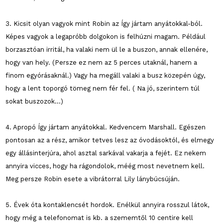
3. Kicsit olyan vagyok mint Robin az Így jártam anyátokkal-ból.
Képes vagyok a legapróbb dolgokon is felhúzni magam. Például
borzasztóan irritál, ha valaki nem ül le a buszon, annak ellenére,
hogy van hely. (Persze ez nem az 5 perces utaknál, hanem a
finom egyórásaknál.) Vagy ha megáll valaki a busz közepén úgy,
hogy a lent toporgó tömeg nem fér fel. ( Na jó, szerintem túl
sokat buszozok...)
4. Apropó Így jártam anyátokkal. Kedvencem Marshall. Egészen
pontosan az a rész, amikor tetves lesz az óvodásoktól, és elmegy
egy állásinterjúra, ahol asztal sarkával vakarja a fejét. Ez nekem
annyira vicces, hogy ha rágondolok, méég most nevetnem kell.
Meg persze Robin esete a vibrátorral Lily lánybúcsúján.
5. Évek óta kontaklencsét hordok. Enélkül annyira rosszul látok,
hogy még a telefonomat is kb. a szememtől 10 centire kell