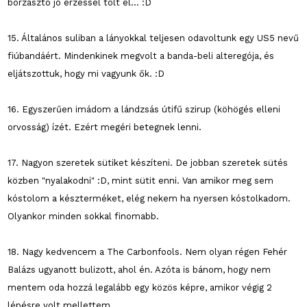
borzasztó jó érzéssel tölt el... :D
15. Általános suliban a lányokkal teljesen odavoltunk egy US5 nevű
fiúbandáért. Mindenkinek megvolt a banda-beli alteregója, és
eljátszottuk, hogy mi vagyunk ők. :D
16. Egyszerűen imádom a lándzsás útifű szirup (köhögés elleni
orvosság) ízét. Ezért megéri betegnek lenni.
17. Nagyon szeretek sütiket készíteni. De jobban szeretek sütés
közben "nyalakodni" :D, mint sütit enni. Van amikor meg sem
kóstolom a készterméket, elég nekem ha nyersen kóstolkadom.
Olyankor minden sokkal finomabb.
18. Nagy kedvencem a The Carbonfools. Nem olyan régen Fehér
Balázs ugyanott bulizott, ahol én. Azóta is bánom, hogy nem
mentem oda hozzá legalább egy közös képre, amikor végig 2
lépésre volt mellettem...