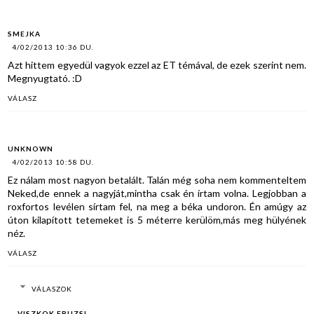
SMEJKA
4/02/2013 10:36 DU.
Azt hittem egyedül vagyok ezzel az ET témával, de ezek szerint nem.
Megnyugtató. :D
VÁLASZ
UNKNOWN
4/02/2013 10:58 DU.
Ez nálam most nagyon betalált. Talán még soha nem kommenteltem
Neked,de ennek a nagyját,mintha csak én írtam volna. Legjobban a
roxfortos levélen sírtam fel, na meg a béka undoron. Én amúgy az
úton kilapított tetemeket is 5 méterre kerülöm,más meg hülyének
néz.
VÁLASZ
VÁLASZOK
VISZKOK FRUZSI