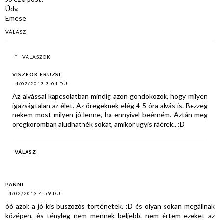
Üdv,
Emese
VÁLASZ
VÁLASZOK
VISZKOK FRUZSI
4/02/2013 3:04 DU.
Az alvással kapcsolatban mindig azon gondokozok, hogy milyen
igazságtalan az élet. Az öregeknek elég 4-5 óra alvás is. Bezzeg
nekem most milyen jó lenne, ha ennyivel beérném. Aztán meg
öregkoromban aludhatnék sokat, amikor úgyis ráérek.. :D
VÁLASZ
PANNI
4/02/2013 4:59 DU.
óó azok a jó kis buszozós történetek. :D és olyan sokan megállnak
középen, és tényleg nem mennek beljebb. nem értem ezeket az