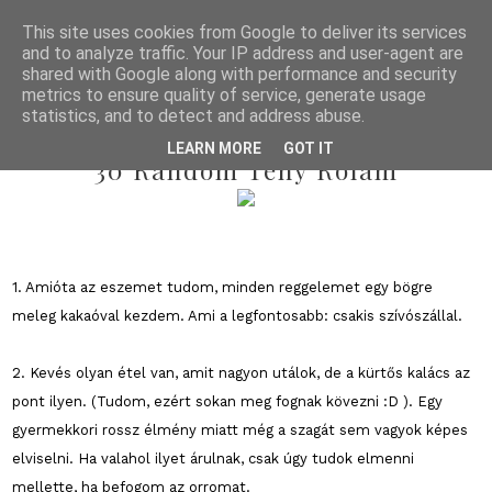
This site uses cookies from Google to deliver its services
and to analyze traffic. Your IP address and user-agent are
shared with Google along with performance and security
metrics to ensure quality of service, generate usage
statistics, and to detect and address abuse.
2013/04/02
LEARN MORE
GOT IT
30 Random Tény Rólam
1. Amióta az eszemet tudom, minden reggelemet egy bögre
meleg kakaóval kezdem. Ami a legfontosabb: csakis szívószállal.
2. Kevés olyan étel van, amit nagyon utálok, de a kürtős kalács az
pont ilyen. (Tudom, ezért sokan meg fognak kövezni :D ). Egy
gyermekkori rossz élmény miatt még a szagát sem vagyok képes
elviselni. Ha valahol ilyet árulnak, csak úgy tudok elmenni
mellette, ha befogom az orromat.