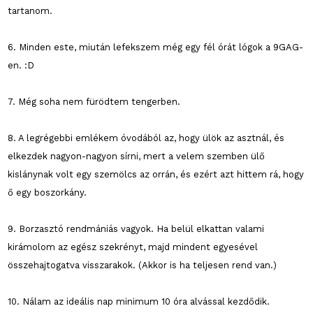
tartanom.
6. Minden este, miután lefekszem még egy fél órát lógok a 9GAG-
en. :D
7. Még soha nem fürödtem tengerben.
8. A legrégebbi emlékem óvodából az, hogy ülök az asztnál, és
elkezdek nagyon-nagyon sírni, mert a velem szemben ülő
kislánynak volt egy szemölcs az orrán, és ezért azt hittem rá, hogy
ő egy boszorkány.
9. Borzasztó rendmániás vagyok. Ha belül elkattan valami
kirámolom az egész szekrényt, majd mindent egyesével
összehajtogatva visszarakok. (Akkor is ha teljesen rend van.)
10. Nálam az ideális nap minimum 10 óra alvással kezdődik.