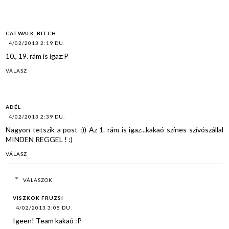
CATWALK_BITCH
4/02/2013 2:19 DU.
10., 19. rám is igaz:P
VÁLASZ
ADÉL
4/02/2013 2:39 DU.
Nagyon tetszik a post :)) Az 1. rám is igaz...kakaó színes szívószállal
MINDEN REGGEL ! :)
VÁLASZ
VÁLASZOK
VISZKOK FRUZSI
4/02/2013 3:05 DU.
Igeen! Team kakaó :P