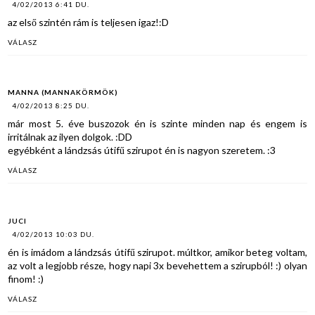
4/02/2013 6:41 DU.
az első szintén rám is teljesen igaz!:D
VÁLASZ
MANNA (MANNAKÖRMÖK)
4/02/2013 8:25 DU.
már most 5. éve buszozok én is szinte minden nap és engem is
irritálnak az ilyen dolgok. :DD
egyébként a lándzsás útifű szirupot én is nagyon szeretem. :3
VÁLASZ
JUCI
4/02/2013 10:03 DU.
én is imádom a lándzsás útifű szirupot. múltkor, amikor beteg voltam,
az volt a legjobb része, hogy napi 3x bevehettem a szirupból! :) olyan
finom! :)
VÁLASZ