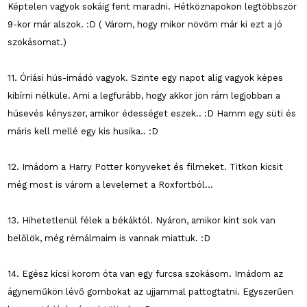
Képtelen vagyok sokáig fent maradni. Hétköznapokon legtöbbször
9-kor már alszok. :D ( Várom, hogy mikor növöm már ki ezt a jó
szokásomat.)
11. Óriási hús-imádó vagyok. Szinte egy napot alig vagyok képes
kibírni nélküle. Ami a legfurább, hogy akkor jön rám legjobban a
húsevés kényszer, amikor édességet eszek.. :D Hamm egy süti és
máris kell mellé egy kis husika.. :D
12. Imádom a Harry Potter könyveket és filmeket. Titkon kicsit
még most is várom a levelemet a Roxfortból...
13. Hihetetlenül félek a békáktól. Nyáron, amikor kint sok van
belőlök, még rémálmaim is vannak miattuk. :D
14. Egész kicsi korom óta van egy furcsa szokásom. Imádom az
ágyneműkön lévő gombokat az ujjammal pattogtatni. Egyszerűen