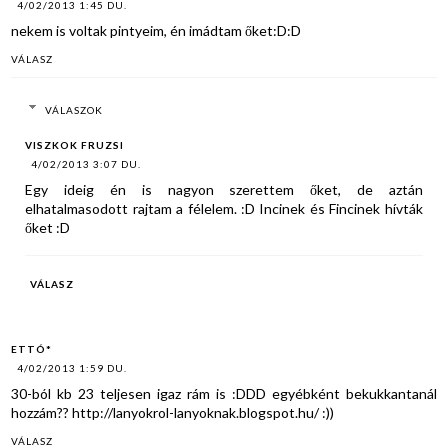
4/02/2013 1:45 DU.
nekem is voltak pintyeim, én imádtam őket:D:D
VÁLASZ
VÁLASZOK
VISZKOK FRUZSI
4/02/2013 3:07 DU.
Egy ideig én is nagyon szerettem őket, de aztán
elhatalmasodott rajtam a félelem. :D Incinek és Fincinek hívták
őket :D
VÁLASZ
ETTÓ*
4/02/2013 1:59 DU.
30-ból kb 23 teljesen igaz rám is :DDD egyébként bekukkantanál
hozzám?? http://lanyokrol-lanyoknak.blogspot.hu/ :))
VÁLASZ