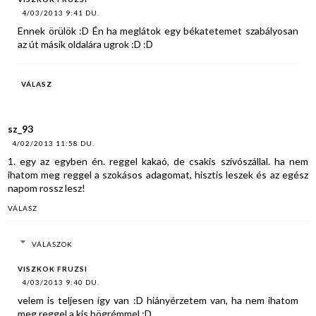
4/03/2013 9:41 DU.
Ennek örülök :D Én ha meglátok egy békatetemet szabályosan
az út másik oldalára ugrok :D :D
VÁLASZ
sz_93
4/02/2013 11:58 DU.
1. egy az egyben én. reggel kakaó, de csakis szívószállal. ha nem
ihatom meg reggel a szokásos adagomat, hisztis leszek és az egész
napom rossz lesz!
VÁLASZ
VÁLASZOK
VISZKOK FRUZSI
4/03/2013 9:40 DU.
velem is teljesen így van :D hiányérzetem van, ha nem ihatom
meg reggel a kis bögrémmel :D