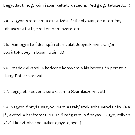
begyulladt, hogy kórházban kellett kiszedni. Pedig úgy tetszett.. :(
24. Nagyon szeretem a csoki ízésítésű dolgokat, de a tömény
tábláscsokit kifejezetten nem szeretem.
25. Van egy irtó édes spánielem, akit Joeynak hívnak. Igen,
Jobártok Joey Tribbiani után. :D
26. Imádok olvasni. A kedvenc könyvem A kis herceg és persze a
Harry Potter sorozat.
27. Legújabb kedvenc sorozatom a Számkiszervezett.
28. Nagyon finnyás vagyok. Nem eszek/iszok soha senki után. (Na
jó, kivétel a barátomat. :D De ő még rám is finnyás... Ugye, milyen
gáz?
Ha ezt olvasod, akkor ejnye-ejnye!
)