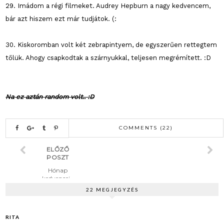
29. Imádom a régi filmeket. Audrey Hepburn a nagy kedvencem,
bár azt hiszem ezt már tudjátok. (:
30. Kiskoromban volt két zebrapintyem, de egyszerűen rettegtem
tőlük. Ahogy csapkodtak a szárnyukkal, teljesen megrémített. :D
Na ez aztán random volt.. :D
COMMENTS (22)
ELŐZŐ
POSZT
Hónap
kedvencei -
Március
22 MEGJEGYZÉS
RITA