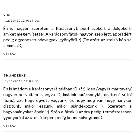
VIKI
12/30/2012 9:19 DU.
Én is nagyon szeretem a Karácsonyt, pont azokért a dolgokért,
amiket megemlítettél. A karácsonyfátok nagyon szép lett, az órádért
pedig egyenesen odavagyok, gyönyörű. :) (De azért az utolsó kép se
semmi. :D)
VÁLASZ
THÜNDÉRKE
1/03/2013 12:05 DE.
Én is imádom a Karácsonyt (általában :D ) ! :) Idén /vagy is már tavaly/
nagyon be voltam zsongva :D, imádok karácsonyfát díszíteni, sütni
főzni:), azt hogy együtt vagyunk, és hogy meg van hogy hánykor
díszítünk, mikor eszünk, mikor ajándékozunk :). Szeretem a
hagyományokat ápolni :). Szép a fátok :) az óra pedig természetesen
gyönyörű :) az utolsó képen pedig jót mosolyogtam:D.
VÁLASZ