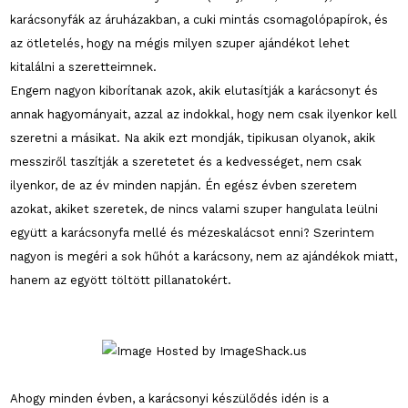
karácsonyfák az áruházakban, a cuki mintás csomagolópapírok, és
az ötletelés, hogy na mégis milyen szuper ajándékot lehet
kitalálni a szeretteimnek.
Engem nagyon kiborítanak azok, akik elutasítják a karácsonyt és
annak hagyományait, azzal az indokkal, hogy nem csak ilyenkor kell
szeretni a másikat. Na akik ezt mondják, tipikusan olyanok, akik
messziről taszítják a szeretetet és a kedvességet, nem csak
ilyenkor, de az év minden napján. Én egész évben szeretem
azokat, akiket szeretek, de nincs valami szuper hangulata leülni
együtt a karácsonyfa mellé és mézeskalácsot enni? Szerintem
nagyon is megéri a sok hűhót a karácsony, nem az ajándékok miatt,
hanem az egyött töltött pillanatokért.
Ahogy minden évben, a karácsonyi készülődés idén is a