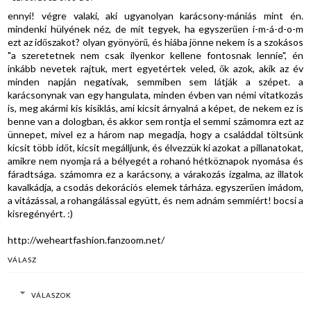
ennyi! végre valaki, aki ugyanolyan karácsony-mániás mint én.
mindenki hülyének néz, de mit tegyek, ha egyszerűen i-m-á-d-o-m
ezt az időszakot? olyan gyönyörű, és hiába jönne nekem is a szokásos
"a szeretetnek nem csak ilyenkor kellene fontosnak lennie", én
inkább nevetek rajtuk, mert egyetértek veled, ők azok, akik az év
minden napján negatívak, semmiben sem látják a szépet. a
karácsonynak van egy hangulata, minden évben van némi vitatkozás
is, meg akármi kis kisiklás, ami kicsit árnyalná a képet, de nekem ez is
benne van a dologban, és akkor sem rontja el semmi számomra ezt az
ünnepet, mivel ez a három nap megadja, hogy a családdal töltsünk
kicsit több időt, kicsit megálljunk, és élvezzük ki azokat a pillanatokat,
amikre nem nyomja rá a bélyegét a rohanó hétköznapok nyomása és
fáradtsága. számomra ez a karácsony, a várakozás izgalma, az illatok
kavalkádja, a csodás dekorációs elemek tárháza. egyszerűen imádom,
a vitázással, a rohangálással együtt, és nem adnám semmiért! bocsi a
kisregényért. :)
http://weheartfashion.fanzoom.net/
VÁLASZ
VÁLASZOK