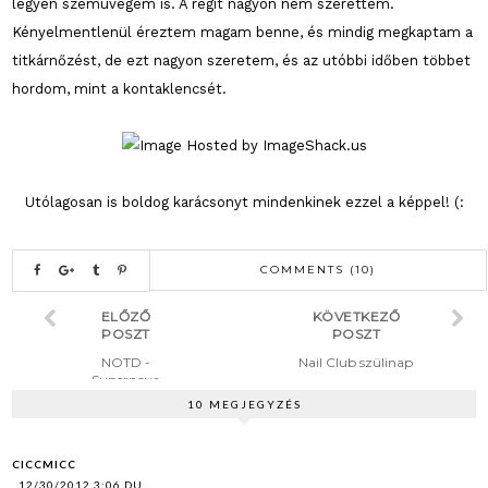
legyen szemüvegem is. A régit nagyon nem szerettem.
Kényelmentlenül éreztem magam benne, és mindig megkaptam a
titkárnőzést, de ezt nagyon szeretem, és az utóbbi időben többet
hordom, mint a kontaklencsét.
Utólagosan is boldog karácsonyt mindenkinek ezzel a képpel! (:
COMMENTS (10)
ELŐZŐ
KÖVETKEZŐ
POSZT
POSZT
NOTD -
Nail Club szülinap
Supernova
10 MEGJEGYZÉS
CICCMICC
12/30/2012 3:06 DU.