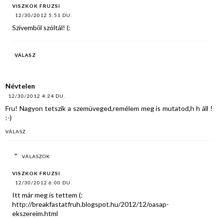
VISZKOK FRUZSI
12/30/2012 5:51 DU.
Szívemből szóltál! (:
VÁLASZ
Névtelen
12/30/2012 4:24 DU.
Fru! Nagyon tetszik a szemüveged,remélem meg is mutatod,h h áll !
:-)
VÁLASZ
VÁLASZOK
VISZKOK FRUZSI
12/30/2012 6:00 DU.
Itt már meg is tettem (:
http://breakfastatfruh.blogspot.hu/2012/12/oasap-
ekszereim.html