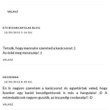
VÁLASZ
E73 BIOARCAPOLAS BLOG
12/30/2012 5:16 DU.
Tetszik, hogy mennyire szereted a karácsonyt :)
Az órád meg meseszép! :)
VÁLASZ
HKORINNA
12/30/2012 8:45 DU.
Én is nagyon szeretem a karácsonyt és egyetértek veled, hogy
ilyenkor egy baráti beszélgetésnek is más a hangulata! :D A
mézeskalácsok nagyon gusztik, az óra pedig csodaszép!! :D
VÁLASZ