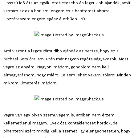
Hosszú idő óta az egyik letötletesebb és legcukibb ajándék, amit
kaptam az ez a bor, ami engem és a barátomat ábrázol.
Hozzáteszem engem egész élethűen.. :D
Ami viszont a legcsudimudibb ajándék az persze, hogy ez a
Michael Kors óra, ami után már nagyon régóta vágyakozok. Most
végre az enyém! Nagyon imádom, gondolom nem kell
elmagyaráznom, hogy miért. Le sem lehet vakarni rólam! Minden
mikromilliméterét imádom!
Végre van egy olyan szemüvegem is, amiben nem érzem
kellemetlenül magam. Évek óta kontaklencsét hordok, de
pihentetni azért mindig kell a szemet, így elengedhetetlen, hogy