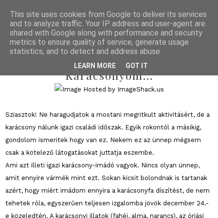
This site uses cookies from Google to deliver its services
and to analyze traffic. Your IP address and user-agent are
shared with Google along with performance and security
metrics to ensure quality of service, generate usage
statistics, and to detect and address abuse.
2012/12/30
LEARN MORE
GOT IT
Karácsonyom...
Sziasztok! Ne haragudjatok a mostani megritkult aktivitásért, de a
karácsony nálunk igazi családi időszak. Egyik rokontól a másikig,
gondolom ismeritek hogy van ez. Nekem ez az ünnep mégsem
csak a kötelező látogatásokat juttatja eszembe.
Ami azt illeti igazi karácsony-imádó vagyok. Nincs olyan ünnep,
amit ennyire vármék mint ezt. Sokan kicsit bolondnak is tartanak
azért, hogy miért imádom ennyira a karácsonyfa díszítést, de nem
tehetek róla, egyszerűen teljesen izgalomba jövök december 24.-
e közeledtén. A karácsonyi illatok (fahéj, alma, narancs), az óriási