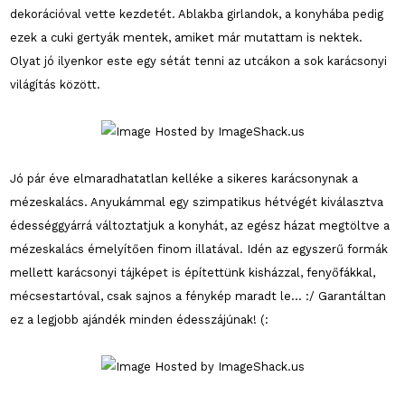
dekorációval vette kezdetét. Ablakba girlandok, a konyhába pedig
ezek a cuki gertyák mentek, amiket már mutattam is nektek.
Olyat jó ilyenkor este egy sétát tenni az utcákon a sok karácsonyi
világítás között.
Jó pár éve elmaradhatatlan kelléke a sikeres karácsonynak a
mézeskalács. Anyukámmal egy szimpatikus hétvégét kiválasztva
édességgyárrá változtatjuk a konyhát, az egész házat megtöltve a
mézeskalács émelyítően finom illatával. Idén az egyszerű formák
mellett karácsonyi tájképet is építettünk kisházzal, fenyőfákkal,
mécsestartóval, csak sajnos a fénykép maradt le... :/ Garantáltan
ez a legjobb ajándék minden édesszájúnak! (: