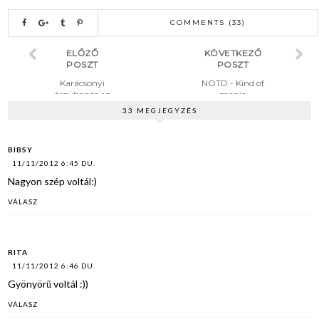
COMMENTS (33)
ELŐZŐ
KÖVETKEZŐ
POSZT
POSZT
Karácsonyi
NOTD - Kind of
árzuhanás az
magic
Oasapnél
33 MEGJEGYZÉS
BIBSY
11/11/2012 6:45 DU.
Nagyon szép voltál:)
VÁLASZ
RITA
11/11/2012 6:46 DU.
Gyönyörű voltál :))
VÁLASZ