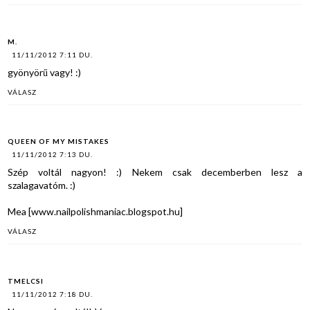
M.
11/11/2012 7:11 DU.
gyönyörű vagy! :)
VÁLASZ
QUEEN OF MY MISTAKES
11/11/2012 7:13 DU.
Szép voltál nagyon! :) Nekem csak decemberben lesz a
szalagavatóm. :)
Mea [www.nailpolishmaniac.blogspot.hu]
VÁLASZ
TMELCSI
11/11/2012 7:18 DU.