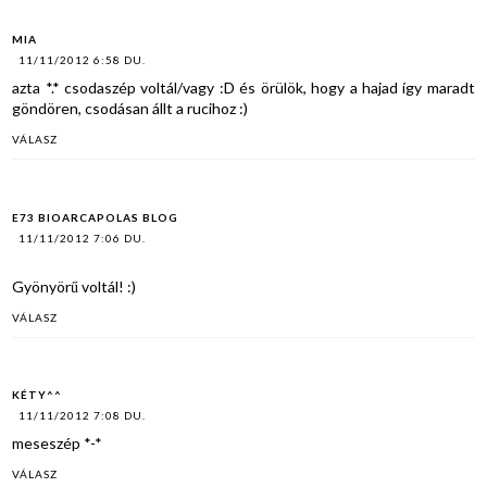
MIA
11/11/2012 6:58 DU.
azta *.* csodaszép voltál/vagy :D és örülök, hogy a hajad így maradt
göndören, csodásan állt a rucihoz :)
VÁLASZ
E73 BIOARCAPOLAS BLOG
11/11/2012 7:06 DU.
Gyönyörű voltál! :)
VÁLASZ
KÉTY^^
11/11/2012 7:08 DU.
meseszép *-*
VÁLASZ