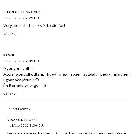
CHARLOTTE SPARKLE
11/11/2012 7:29 DU.
Very nice, that dress is to die for!
VÁLASZ
PANNI
11/11/2012 7:49 DU.
Gyönyörű voltál!
Azon gondolkodtam, hogy még sose láttalak, pedig majdnem
ugyanoda járunk :D
Én Boronkays vagyok :)
VÁLASZ
VÁLASZOK
VISZKOK FRUZSI
11/11/2012 8:30 DU.
basszus nem is tudtam :D :D biztos fogjuk látni egymást akkor