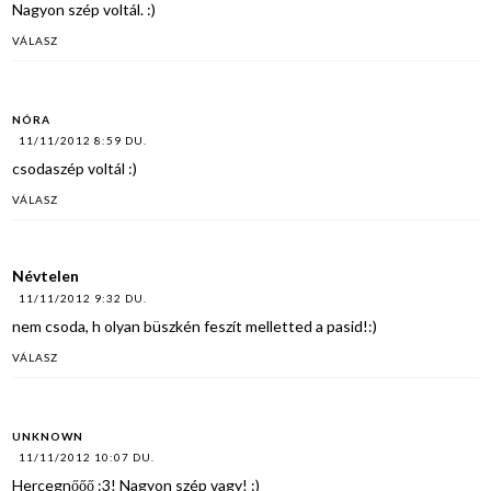
Nagyon szép voltál. :)
VÁLASZ
NÓRA
11/11/2012 8:59 DU.
csodaszép voltál :)
VÁLASZ
Névtelen
11/11/2012 9:32 DU.
nem csoda, h olyan büszkén feszít melletted a pasid!:)
VÁLASZ
UNKNOWN
11/11/2012 10:07 DU.
Hercegnőőő :3! Nagyon szép vagy! :)