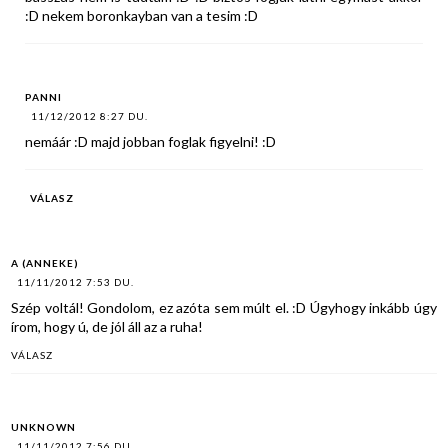
:D nekem boronkayban van a tesim :D
PANNI
11/12/2012 8:27 DU.
nemáár :D majd jobban foglak figyelni! :D
VÁLASZ
A (ANNEKE)
11/11/2012 7:53 DU.
Szép voltál! Gondolom, ez azóta sem múlt el. :D Úgyhogy inkább úgy
írom, hogy ú, de jól áll az a ruha!
VÁLASZ
UNKNOWN
11/11/2012 7:56 DU.