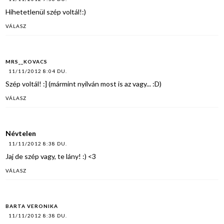
Hihetetlenül szép voltál!:)
VÁLASZ
MRS__KOVACS
11/11/2012 8:04 DU.
Szép voltál! :] (mármint nyilván most is az vagy... :D)
VÁLASZ
Névtelen
11/11/2012 8:38 DU.
Jaj de szép vagy, te lány! :) <3
VÁLASZ
BARTA VERONIKA
11/11/2012 8:38 DU.