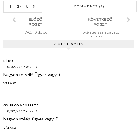
COMMENTS (7)
ELŐZŐ
KÖVETKEZŐ
POSZT
POSZT
TAG: 10 dolog
Tökéletes Szalagavató
amit
I - A Ruha
újravásárolné
7 MEGJEGYZÉS
k
RÉKU
10/02/2012 6:21 DU.
Nagyon tetszik! Ügyes vagy :)
VÁLASZ
GYURKÓ VANESSZA
10/02/2012 6:22 DU.
Nagyon széép..ügyes vagy :D
VÁLASZ