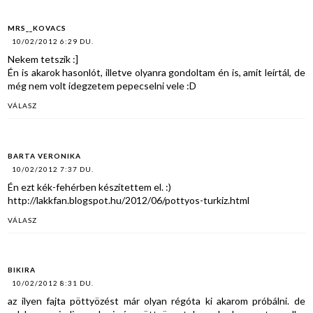
MRS__KOVACS
10/02/2012 6:29 DU.
Nekem tetszik :]
Én is akarok hasonlót, illetve olyanra gondoltam én is, amit leírtál, de
még nem volt idegzetem pepecselni vele :D
VÁLASZ
BARTA VERONIKA
10/02/2012 7:37 DU.
Én ezt kék-fehérben készítettem el. :)
http://lakkfan.blogspot.hu/2012/06/pottyos-turkiz.html
VÁLASZ
BIKIRA
10/02/2012 8:31 DU.
az ilyen fajta pöttyözést már olyan régóta ki akarom próbálni. de