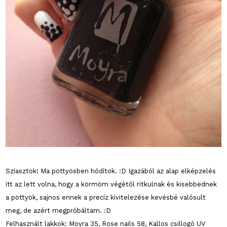
Sziasztok! Ma pöttyösben hódítok. :D Igazából az alap elképzelés
itt az lett volna, hogy a körmöm végétől ritkulnak és kisebbednek
a pöttyök, sajnos ennek a precíz kivitelezése kevésbé valósult
meg, de azért megpróbáltam. :D
Felhasznált lakkok: Moyra 35, Rose nails 58, Kallos csillogó UV