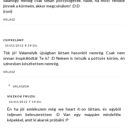
valahogy mindig csak simán pöttyözgetek. nade, ha most rendbe
jönnek a körmeim, akkor megcsinálom! :D:D
(roni)
VÁLASZ
CSIPKELÁNY
10/02/2012 9:39 DU.
Tök jó! Valamelyik újságban láttam hasonlót nemrég. Csak nem
onnan inspirálódtál Te is? :D Nekem is tetszik a pöttyös köröm, én
színesben készítettem nemrég.
VÁLASZ
VÁLASZOK
VISZKOK FRUZSI
10/03/2012 7:19 DU.
Én ha jól emlékszem még we heart it-on láttam, és egyből
teljesen beleszerettem :D Van egy mappám mindeféle
képekkel, amit ki akarok próbálni :P