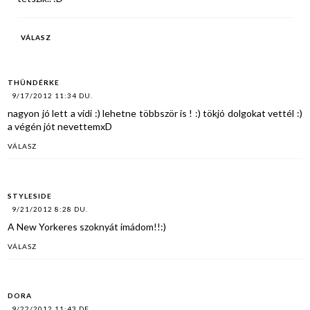
VÁLASZ
THÜNDÉRKE
9/17/2012 11:34 DU.
nagyon jó lett a vidi :) lehetne többször is ! :) tökjó dolgokat vettél :)
a végén jót nevettemxD
VÁLASZ
STYLESIDE
9/21/2012 8:28 DU.
A New Yorkeres szoknyát imádom!!:)
VÁLASZ
DORA
9/22/2012 11:43 DE.