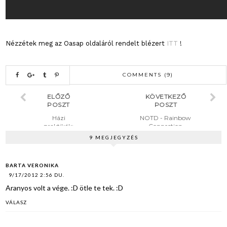
Nézzétek meg az Oasap oldaláról rendelt blézert
ITT
!
COMMENTS (9)
ELŐZŐ
KÖVETKEZŐ
POSZT
POSZT
Házi
NOTD - Rainbow
praktikák:
Connection
Szépségápolá
9 MEGJEGYZÉS
s olcsón
BARTA VERONIKA
9/17/2012 2:56 DU.
Aranyos volt a vége. :D ötle te tek. :D
VÁLASZ