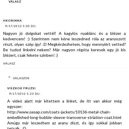
VÁLASZ
HKORINNA
9/17/2012 5:00 DU.
Nagyon jó dolgokat vettél! A kagylós nyaklánc és a blézer a
kedvencem! :) Szerintem nem kéne leszedned róla az aranyozott
részt, olyan szép így! :D Megkérdezhetem, hogy mennyiért vetted?
Be tudod linkelni nekem? Már nagyon régóta keresek egy jó kis
blézert, csak fekete színben! :)
VÁLASZ
VÁLASZOK
VISZKOK FRUZSI
9/17/2012 5:23 DU.
A videó alatt már kitettem a linket, de itt van akkor még
egyszer:
http://www.oasap.com/coats-jackets/10136-metal-chain-
embellished-long-bubble-sleeve-transverse-striation-coat.html
Amúgy már leszedtem az arany díszt, és így sokkal jobban
tetszik.. :D