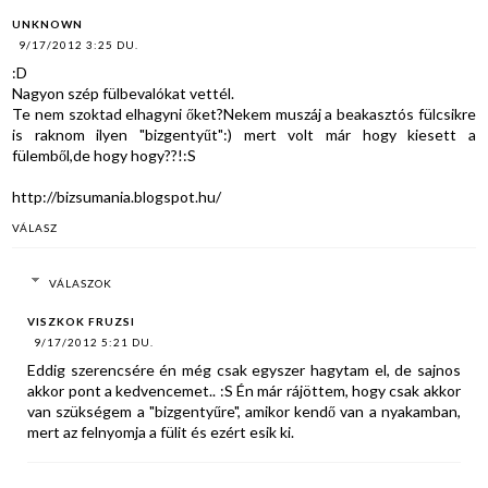
UNKNOWN
9/17/2012 3:25 DU.
:D
Nagyon szép fülbevalókat vettél.
Te nem szoktad elhagyni őket?Nekem muszáj a beakasztós fülcsikre
is raknom ilyen "bizgentyűt":) mert volt már hogy kiesett a
fülemből,de hogy hogy??!:S
http://bizsumania.blogspot.hu/
VÁLASZ
VÁLASZOK
VISZKOK FRUZSI
9/17/2012 5:21 DU.
Eddig szerencsére én még csak egyszer hagytam el, de sajnos
akkor pont a kedvencemet.. :S Én már rájöttem, hogy csak akkor
van szükségem a "bizgentyűre", amikor kendő van a nyakamban,
mert az felnyomja a fülit és ezért esik ki.