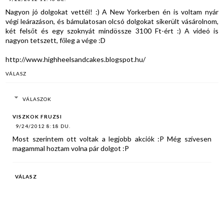
Nagyon jó dolgokat vettél! :) A New Yorkerben én is voltam nyár
végi leárazáson, és bámulatosan olcsó dolgokat sikerült vásárolnom,
két felsőt és egy szoknyát mindössze 3100 Ft-ért :) A videó is
nagyon tetszett, főleg a vége :D
http://www.highheelsandcakes.blogspot.hu/
VÁLASZ
VÁLASZOK
VISZKOK FRUZSI
9/24/2012 8:18 DU.
Most szerintem ott voltak a legjobb akciók :P Még szívesen
magammal hoztam volna pár dolgot :P
VÁLASZ