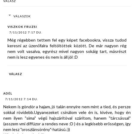
VÁLASZ
VÁLASZOK
VISZKOK FRUZSI
7/11/2012 7:17 DU.
Még régebben tettem fel egy képet facebookra, vissza tudod
keresni az üzenőfalra feltöltöttek között. De már nagyon rég
nem volt vasalva, egyrész mivel nagyon sokáig tart, másrészt
nem is lesz egyenes és nem is áll jól :D
VÁLASZ
ADÉL
7/11/2012 7:14 DU.
Nekem is göndör a hajam, jó talán ennyire nem mint a tied, és persze
sokkal rövidebb.Ugyanezeket csinálom vele én is, kivéve, hogy én
nem ilyen "sima" végű hajszárítóval szárítom, hanem "tárcsással"
(asszem vmi diffúzor a rendes neve :D ) és a legkisebb erősségen, így
nem lesz "oroszlánsörény"-hatású.:))