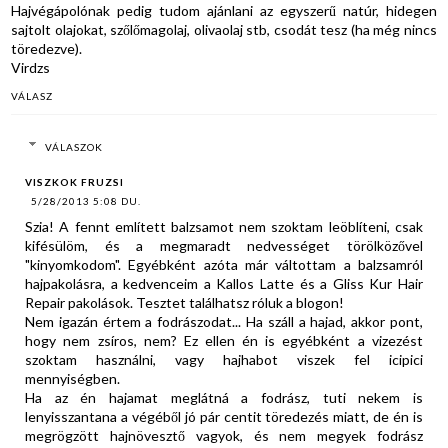
Hajvégápolónak pedig tudom ajánlani az egyszerű natúr, hidegen
sajtolt olajokat, szőlőmagolaj, olivaolaj stb, csodát tesz (ha még nincs
töredezve).
Virdzs
VÁLASZ
VÁLASZOK
VISZKOK FRUZSI
5/28/2013 5:08 DU.
Szia! A fennt említett balzsamot nem szoktam leöblíteni, csak
kifésülöm, és a megmaradt nedvességet törölközővel
"kinyomkodom". Egyébként azóta már váltottam a balzsamról
hajpakolásra, a kedvenceim a Kallos Latte és a Gliss Kur Hair
Repair pakolások. Tesztet találhatsz róluk a blogon!
Nem igazán értem a fodrászodat... Ha száll a hajad, akkor pont,
hogy nem zsíros, nem? Ez ellen én is egyébként a vizezést
szoktam használni, vagy hajhabot viszek fel icipici
mennyiségben.
Ha az én hajamat meglátná a fodrász, tuti nekem is
lenyisszantana a végéből jó pár centit töredezés miatt, de én is
megrögzött hajnövesztő vagyok, és nem megyek fodrász