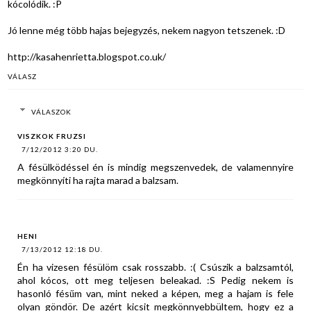
kócolódik. :P
Jó lenne még több hajas bejegyzés, nekem nagyon tetszenek. :D
http://kasahenrietta.blogspot.co.uk/
VÁLASZ
VÁLASZOK
VISZKOK FRUZSI
7/12/2012 3:20 DU.
A fésülködéssel én is mindig megszenvedek, de valamennyire
megkönnyíti ha rajta marad a balzsam.
HENI
7/13/2012 12:18 DU.
Én ha vizesen fésülöm csak rosszabb. :( Csúszik a balzsamtól,
ahol kócos, ott meg teljesen beleakad. :S Pedig nekem is
hasonló fésűm van, mint neked a képen, meg a hajam is fele
olyan göndör. De azért kicsit megkönnyebbültem, hogy ez a