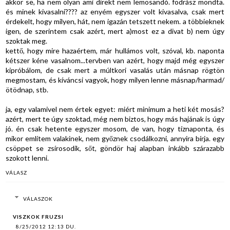
akkor se, ha nem olyan ami direkt nem lemosandó. fodrász mondta.
és minek kivasalni???? az enyém egyszer volt kivasalva, csak mert
érdekelt, hogy milyen, hát, nem igazán tetszett nekem. a többieknek
igen, de szerintem csak azért, mert a)most ez a divat b) nem úgy
szoktak meg.
kettő, hogy mire hazaértem, már hullámos volt, szóval, kb. naponta
kétszer kéne vasalnom...tervben van azért, hogy majd még egyszer
kipróbálom, de csak mert a múltkori vasalás után másnap rögtön
megmostam, és kíváncsi vagyok, hogy milyen lenne másnap/harmad/
ötödnap, stb.
ja, egy valamivel nem értek egyet: miért minimum a heti két mosás?
azért, mert te úgy szoktad, még nem biztos, hogy más hajának is úgy
jó. én csak hetente egyszer mosom, de van, hogy tíznaponta, és
mikor említem valakinek, nem győznek csodálkozni, annyira bírja. egy
csöppet se zsírosodik, sőt, göndör haj alapban inkább szárazabb
szokott lenni.
VÁLASZ
VÁLASZOK
VISZKOK FRUZSI
8/25/2012 12:13 DU.