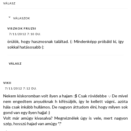
VÁLASZ
VÁLASZOK
VISZKOK FRUZSI
7/11/2012 7:10 DU.
örülök, hogy hasznosnak találtad. (: Mindenképp próbáld ki, így
sokkal hatásosabb (:
VÁLASZ
VIKII
7/11/2012 7:12 DU.
Nekem kiskoromban volt ilyen a hajam :$ Csak rövidebbe -.- De mivel
nem engedtem anyuéknak h kifésüljék, így le kellett vágni.. azóta
hála csak inkább hullámos. De nagyon áttudom élni, hogy milyen sok
gond van egy ilyen hajjal :)
Volt már amúgy kivasalva? Megnéznélek úgy is vele, mert nagyon
szép, hosszú hajad van amúgy *.*