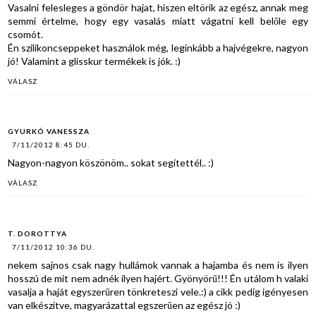
Vasalni felesleges a göndör hajat, hiszen eltörik az egész, annak meg
semmi értelme, hogy egy vasalás miatt vágatni kell belőle egy
csomót.
Én szilikoncseppeket használok még, leginkább a hajvégekre, nagyon
jó! Valamint a glisskur termékek is jók. :)
VÁLASZ
GYURKÓ VANESSZA
7/11/2012 8:45 DU.
Nagyon-nagyon köszönöm.. sokat segítettél.. :)
VÁLASZ
T. DOROTTYA
7/11/2012 10:36 DU.
nekem sajnos csak nagy hullámok vannak a hajamba és nem is ilyen
hosszú de mit nem adnék ilyen hajért. Gyönyörű!!! Én utálom h valaki
vasalja a haját egyszerűren tönkreteszi vele.:) a cikk pedig igényesen
van elkészítve, magyarázattal egszerűen az egész jó :)