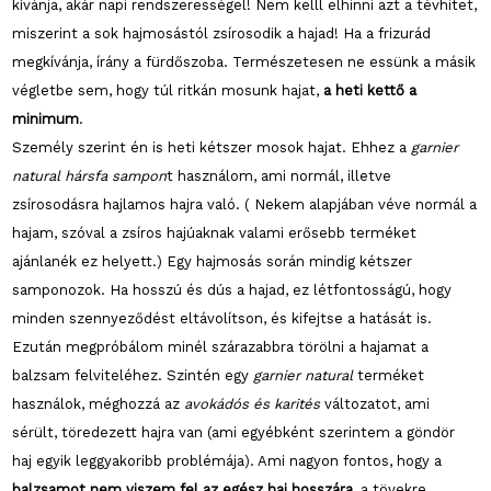
kívánja, akár napi rendszerességel! Nem kelll elhinni azt a tévhitet,
miszerint a sok hajmosástól zsírosodik a hajad! Ha a frizurád
megkívánja, írány a fürdőszoba. Természetesen ne essünk a másik
végletbe sem, hogy túl ritkán mosunk hajat,
a heti kettő a
minimum
.
Személy szerint én is heti kétszer mosok hajat. Ehhez a
garnier
natural hársfa sampon
t használom, ami normál, illetve
zsírosodásra hajlamos hajra való. ( Nekem alapjában véve normál a
hajam, szóval a zsíros hajúaknak valami erősebb terméket
ajánlanék ez helyett.) Egy hajmosás során mindig kétszer
samponozok. Ha hosszú és dús a hajad, ez létfontosságú, hogy
minden szennyeződést eltávolítson, és kifejtse a hatását is.
Ezután megpróbálom minél szárazabbra törölni a hajamat a
balzsam felviteléhez. Szintén egy
garnier natural
terméket
használok, méghozzá az
avokádós és karités
változatot, ami
sérült, töredezett hajra van (ami egyébként szerintem a göndör
haj egyik leggyakoribb problémája). Ami nagyon fontos, hogy a
balzsamot nem viszem fel az egész haj hosszára
, a tövekre