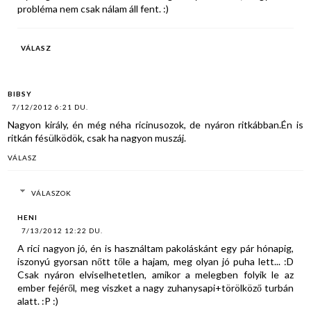
probléma nem csak nálam áll fent. :)
VÁLASZ
BIBSY
7/12/2012 6:21 DU.
Nagyon király, én még néha ricinusozok, de nyáron ritkábban.Én is
ritkán fésülködök, csak ha nagyon muszáj.
VÁLASZ
VÁLASZOK
HENI
7/13/2012 12:22 DU.
A rici nagyon jó, én is használtam pakoláskánt egy pár hónapig,
iszonyú gyorsan nőtt tőle a hajam, meg olyan jó puha lett... :D
Csak nyáron elviselhetetlen, amikor a melegben folyik le az
ember fejéről, meg viszket a nagy zuhanysapi+törölköző turbán
alatt. :P :)