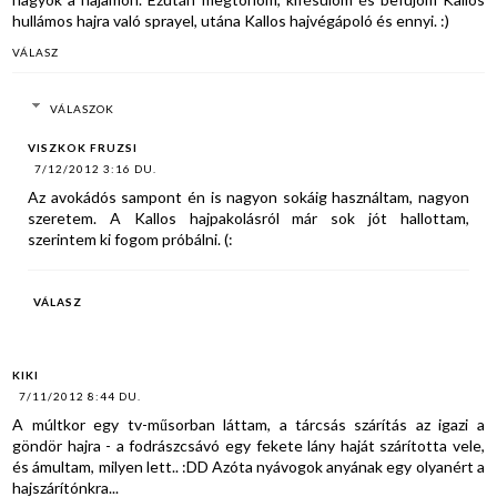
hullámos hajra való sprayel, utána Kallos hajvégápoló és ennyi. :)
VÁLASZ
VÁLASZOK
VISZKOK FRUZSI
7/12/2012 3:16 DU.
Az avokádós sampont én is nagyon sokáig használtam, nagyon
szeretem. A Kallos hajpakolásról már sok jót hallottam,
szerintem ki fogom próbálni. (:
VÁLASZ
KIKI
7/11/2012 8:44 DU.
A múltkor egy tv-műsorban láttam, a tárcsás szárítás az igazi a
göndör hajra - a fodrászcsávó egy fekete lány haját szárította vele,
és ámultam, milyen lett.. :DD Azóta nyávogok anyának egy olyanért a
hajszárítónkra...