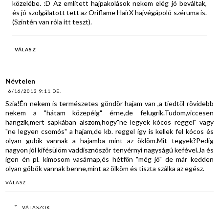
közelébe. :D Az említett hajpakolások nekem elég jó beváltak,
és jó szolgálatott tett az Oriflame HairX hajvégápoló széruma is.
(Szintén van róla itt teszt).
VÁLASZ
Névtelen
6/16/2013 9:11 DE.
Szia!Én nekem is természetes göndör hajam van ,a tiedtől rövidebb
nekem a "hátam közepéig" érne,de felugrik.Tudom,viccesen
hangzik,mert sapkában alszom,hogy"ne legyek kócos reggel" vagy
"ne legyen csomós" a hajam,de kb. reggel így is kellek fel kócos és
olyan gubik vannak a hajamba mint az öklöm.Mit tegyek?Pedig
nagyon jól kifésülöm vaddisznószőr tenyérnyi nagyságú kefével.Ja és
igen én pl. kimosom vasárnap,és hétfőn "még jó" de már kedden
olyan göbök vannak benne,mint az ölköm és tiszta szálka az egész.
VÁLASZ
VÁLASZOK