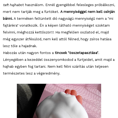
taft hajhab
ot használom. Ennél gyengébbel felesleges próbálkozni,
mert nem tartják meg a fürtöket.
A mennyiséggel nem kell csínján
bánni.
A terméken feltüntett dió nagyságú mennyiségű nem a "mi
fajtánkra" vonatkozik. Én a képen látható mennyiséget szoktam
felvinni, méghozzá kettőször!!! Ha megfelően oszlatod el, majd
még egyszer átfésülöd, nem kell attól félned, hogy zsíros hatása
lesz tőle a hajadnak.
Habozás után nagyon fontos a
tincsek "összetapasztása"
.
Lényegében a kezeddel összenyomkodod a fürtjeidet, amit majd a
hajhab egyben fog tartani. Nem kell félni szárítás után teljesen
természetes lesz a végeredmény.