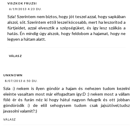
VISZKOK FRUZSI
6/19/2013 4:23 DU.
Szia! Szerintem nem biztos, hogy jót teszel azzal, hogy sapkában
alszol, sőt. Szerintem ettől leszel kócosabb, mert ha leszorítod a
fürtjeidet, azzal elvesztik a szépségüket, és így lesz szálkás a
hatás. Én mindig úgy alszok, hogy feldobom a hajamat, hogy ne
legyen a hátam alatt.
VÁLASZ
UNKNOWN
8/07/2013 6:50 DU.
Szia :) nekem is ilyen göndör a hajam és nehezen tudom kezelni
eleinte vasaltam most már elfogadtam így:D :) nekem most a vállam
fölé ér és furán néz ki hogy hátul nagyon felugrik és ott jobban
göndörödik :) de elől sehogysem tudom csak jajsütővel,tudsz
javasolni valamit?:)
VÁLASZ