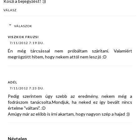
Köszi a bejegyzést! :))
VÁLASZ
VÁLASZOK
VISZKOK FRUZSI
7/11/2012 7:19 DU.
Én még tárcsással nem próbáltam szárítani. Valamiért
megrögzött hitem, hogy nekem attól nem lesz jó :D
ADÉL
7/11/2012 7:23 DU.
Pedig szerintem úgy szebb az eredmény, nekem még a
fodrászom tanácsolta.Mondjuk, ha neked ez így bevált nincs
értelme "váltani". :D
Amúgy már az előbb is írni akartam, hogy nagyon szép a hajad :))
Névtelen