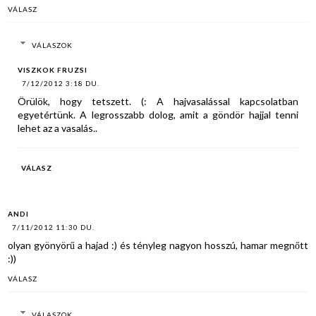
VÁLASZ
VÁLASZOK
VISZKOK FRUZSI
7/12/2012 3:18 DU.
Örülök, hogy tetszett. (: A hajvasalással kapcsolatban
egyetértünk. A legrosszabb dolog, amit a göndör hajjal tenni
lehet az a vasalás..
VÁLASZ
ANDI
7/11/2012 11:30 DU.
olyan gyönyörű a hajad :) és tényleg nagyon hosszú, hamar megnőtt
:))
VÁLASZ
VÁLASZOK