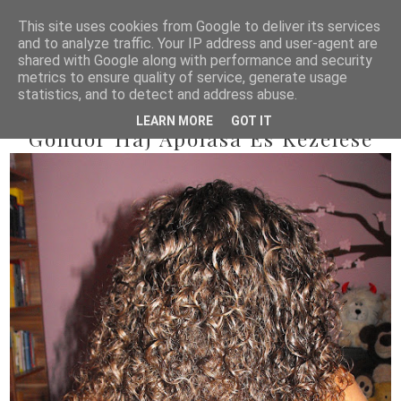
This site uses cookies from Google to deliver its services
and to analyze traffic. Your IP address and user-agent are
shared with Google along with performance and security
metrics to ensure quality of service, generate usage
statistics, and to detect and address abuse.
2012/07/11
LEARN MORE
GOT IT
Göndör Haj Ápolása És Kezelése