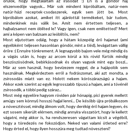
örülök, hogy megtaláltam az írásodat :) Én is a göndör haj
elszenvedője vagyok... Már sok mindent kipróbáltam, natúr-nem
natúr-házi receptek-csodaszerek, egyik sem jött be. Most
kipróbálom azokat, amiket itt ajánlottál termékeket, bár tudom,
mindenkinek más válik be. Amit nem értettem teljesen, a
hajbalzsamot nem öblíted le? Vagy igen, csak nem említetted? Mert
ami a képen van balzsam az leöblítős, nem?
Most eljutottam odáig, hogy a hátam közepéig érő hajamat (ami
egyébként teljesen hasonlóan göndör, mint a tiéd), levágattam vállig
érőre :( Ennyire tönkrement. A legnagyobb bajom vele még mindig és
a vágás után is, hogy az arcom körül a kis rövid fürtök mindig
beszöszösödnek, bebirkásodnak és olyan vagyok mint egy boszi...
Már az sem használ, hogy bevizezem reggel, de a hajápolók sem
használnak. Megkérdeztem erről a fodrászomat, aki azt mondta, a
zsírosodás miatt van ez. Holott nekem kórószárazságú a hajam.
Akkor ezek szerint az egyik legrosszabb típusú a hajam, ami a tövénél
zsírosodik, a többi pedig száraz...
Most még egyelőre hagyom röviden pár hónapig, pici gyerek mellett
amúgy sem könnyű hosszú hajjal lenni... De később újra próbálkozom
a növesztéssel, mindig álmom volt, hogy derékig érő hajam legyen, és
ezt sosem sikerült elérnem, mindig annyira visszatört, hogy le kellett
vágatni, még akkor is, ha rendszeresen vágattam kicsit a végéből,
hogy a töredezés ne fokozódjon. Neked van valami ötleted erre?
Hogy érted el, hogy ilyen hosszúra meg tudtad növeszteni?