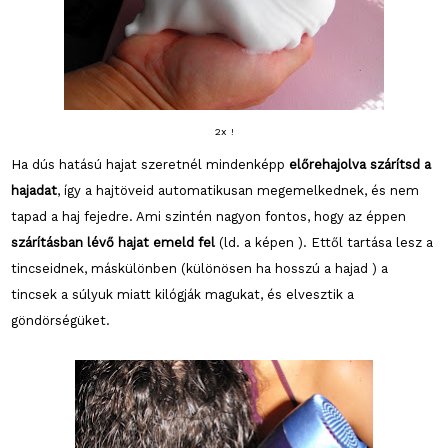
2x !
Ha dús hatású hajat szeretnél mindenképp
előrehajolva szárítsd a
hajadat
, így a hajtöveid automatikusan megemelkednek, és nem
tapad a haj fejedre. Ami szintén nagyon fontos, hogy az éppen
szárításban lévő hajat emeld fel
(ld. a képen ). Ettől tartása lesz a
tincseidnek, máskülönben (különösen ha hosszú a hajad ) a
tincsek a súlyuk miatt kilógják magukat, és elvesztik a
göndörségüket.