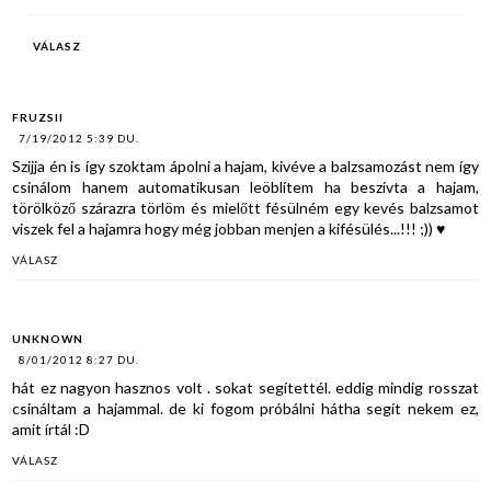
VÁLASZ
FRUZSII
7/19/2012 5:39 DU.
Szijja én is így szoktam ápolni a hajam, kivéve a balzsamozást nem így
csinálom hanem automatikusan leöblítem ha beszívta a hajam,
törölköző szárazra törlöm és mielőtt fésülném egy kevés balzsamot
viszek fel a hajamra hogy még jobban menjen a kifésülés...!!! ;)) ♥
VÁLASZ
UNKNOWN
8/01/2012 8:27 DU.
hát ez nagyon hasznos volt . sokat segítettél. eddig mindig rosszat
csináltam a hajammal. de ki fogom próbálni hátha segít nekem ez,
amit írtál :D
VÁLASZ