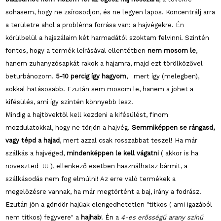
sohasem, hogy ne zsírosodjon, és ne legyen lapos. Koncentrálj arra
a területre ahol a probléma forrása van: a hajvégekre. Én
körülbelül a hajszálaim két harmadától szoktam felvinni. Szintén
fontos, hogy a termék leírásával ellentétben
nem mosom le
,
hanem zuhanyzósapkát rakok a hajamra, majd ezt törölközővel
beturbánozom.
5-10 percig így hagyom
, mert így (melegben),
sokkal hatásosabb. Ezután sem mosom le, hanem a jöhet a
kifésülés, ami így szintén könnyebb lesz.
Mindig a hajtövektől kell kezdeni a kifésülést, finom
mozdulatokkal, hogy ne törjön a hajvég.
Semmiképpen se rángasd,
vagy tépd a hajad
, mert azzal csak rosszabbat teszel! Ha már
szálkás a hajvéged,
mindenképpen le kell vágatni
( akkor is ha
növeszted !!! ), ellenkező esetben használhatsz bármit, a
szálkásodás nem fog elmúlni! Az erre való termékek a
megelőzésre vannak, ha már megtörtént a baj, irány a fodrász.
Ezután jön a göndör hajúak elengedhetetlen "titkos ( ami igazából
nem titkos) fegyvere" a
hajhab
! Én a
4-es erősségű arany színű