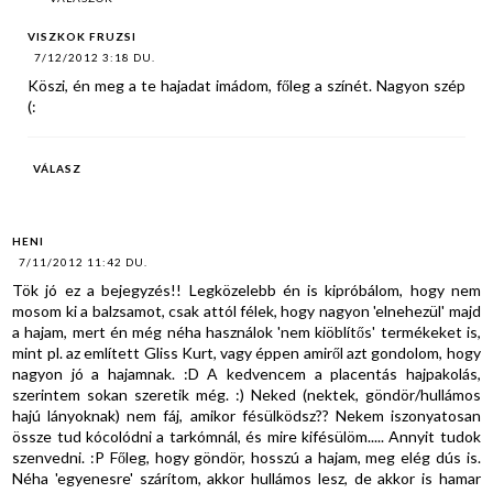
VISZKOK FRUZSI
7/12/2012 3:18 DU.
Köszi, én meg a te hajadat imádom, főleg a színét. Nagyon szép
(:
VÁLASZ
HENI
7/11/2012 11:42 DU.
Tök jó ez a bejegyzés!! Legközelebb én is kipróbálom, hogy nem
mosom ki a balzsamot, csak attól félek, hogy nagyon 'elnehezül' majd
a hajam, mert én még néha használok 'nem kiöblítős' termékeket is,
mint pl. az említett Gliss Kurt, vagy éppen amiről azt gondolom, hogy
nagyon jó a hajamnak. :D A kedvencem a placentás hajpakolás,
szerintem sokan szeretik még. :) Neked (nektek, göndör/hullámos
hajú lányoknak) nem fáj, amikor fésülködsz?? Nekem iszonyatosan
össze tud kócolódni a tarkómnál, és mire kifésülöm..... Annyit tudok
szenvedni. :P Főleg, hogy göndör, hosszú a hajam, meg elég dús is.
Néha 'egyenesre' szárítom, akkor hullámos lesz, de akkor is hamar