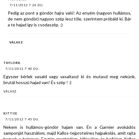
7/11/2012 7:26 DU.
Pedig az pont a göndör hajra való! Az enyém (nagyon hullámos,
de nem göndör) nagyon szép lesz tőle, szerintem próbáld ki. Bár
a te hajad így is csodaszép. :)
VÁLASZ
TAYLORK.
7/11/2012 7:40 DU.
Egyszer kérlek vasald vagy vasaltasd ki és mutasd meg nekünk,
brutál hosszú hajad van! És szép ! :)
VÁLASZ
KITTIIE
7/11/2012 7:45 DU.
Nekem is hullámos-göndör hajam van. Én a Garnier avokádós
samponját használom, majd Kallos-tejproteines hajpakolás, amit rajta
hagyok a hajamon. Ezután megtörlöm, kifésülöm és befújom Kallos