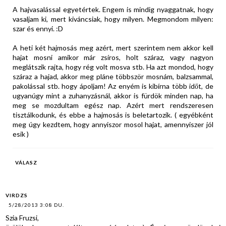
A hajvasalással egyetértek. Engem is mindig nyaggatnak, hogy
vasaljam ki, mert kiváncsiak, hogy milyen. Megmondom milyen:
szar és ennyi. :D
A heti két hajmosás meg azért, mert szerintem nem akkor kell
hajat mosni amikor már zsíros, holt száraz, vagy nagyon
meglátszik rajta, hogy rég volt mosva stb. Ha azt mondod, hogy
száraz a hajad, akkor meg pláne többször mosnám, balzsammal,
pakolással stb. hogy ápoljam! Az enyém is kibírna több időt, de
ugyanúgy mint a zuhanyzásnál, akkor is fürdök minden nap, ha
meg se mozdultam egész nap. Azért mert rendszeresen
tisztálkodunk, és ebbe a hajmosás is beletartozik. ( egyébként
meg úgy kezdtem, hogy annyiszor mosol hajat, amennyiszer jól
esik )
VÁLASZ
VIRDZS
5/28/2013 3:08 DU.
Szia Fruzsi,