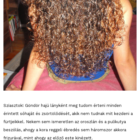
Sziasztok! Göndör hajú lányként meg tudom érteni minden
érintett sóhaját és zsörtölődését, akik nem tudnak mit kezdeni a
fürtjeikkel. Nekem sem ismeretlen az oroszlán és a pulikutya
beszólás, ahogy a kora reggeli ébredés sem háromszor akkora
frizurával, mint ahogy az előző este kinézett.