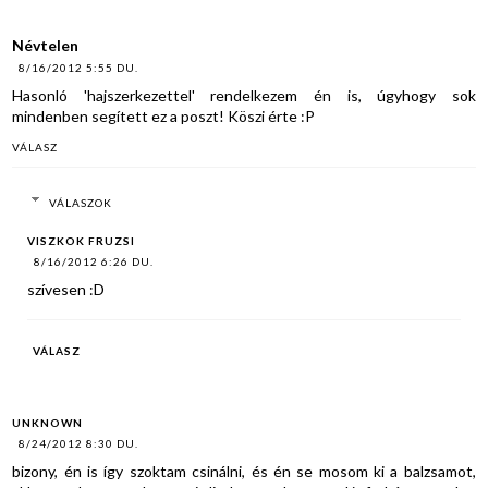
Névtelen
8/16/2012 5:55 DU.
Hasonló 'hajszerkezettel' rendelkezem én is, úgyhogy sok
mindenben segített ez a poszt! Köszi érte :P
VÁLASZ
VÁLASZOK
VISZKOK FRUZSI
8/16/2012 6:26 DU.
szívesen :D
VÁLASZ
UNKNOWN
8/24/2012 8:30 DU.
bizony, én is így szoktam csinálni, és én se mosom ki a balzsamot,