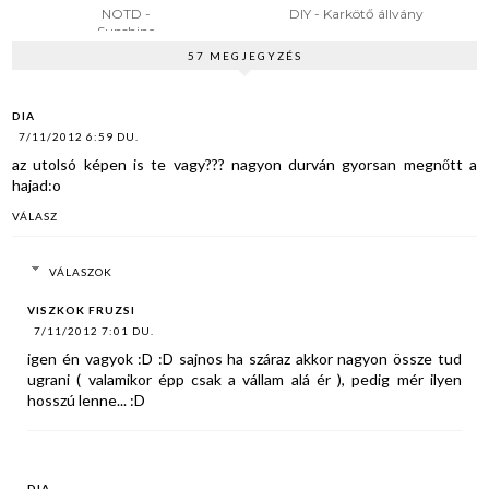
NOTD -
DIY - Karkötő állvány
Sunshine
57 MEGJEGYZÉS
DIA
7/11/2012 6:59 DU.
az utolsó képen is te vagy??? nagyon durván gyorsan megnőtt a
hajad:o
VÁLASZ
VÁLASZOK
VISZKOK FRUZSI
7/11/2012 7:01 DU.
igen én vagyok :D :D sajnos ha száraz akkor nagyon össze tud
ugrani ( valamikor épp csak a vállam alá ér ), pedig mér ilyen
hosszú lenne... :D
DIA