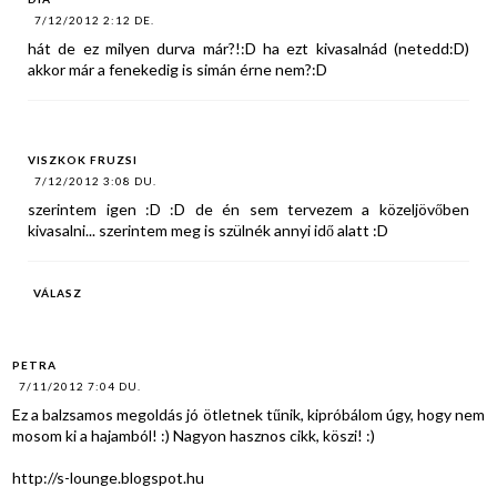
7/12/2012 2:12 DE.
hát de ez milyen durva már?!:D ha ezt kivasalnád (netedd:D)
akkor már a fenekedig is simán érne nem?:D
VISZKOK FRUZSI
7/12/2012 3:08 DU.
szerintem igen :D :D de én sem tervezem a közeljövőben
kivasalni... szerintem meg is szülnék annyi idő alatt :D
VÁLASZ
PETRA
7/11/2012 7:04 DU.
Ez a balzsamos megoldás jó ötletnek tűnik, kipróbálom úgy, hogy nem
mosom ki a hajamból! :) Nagyon hasznos cikk, köszi! :)
http://s-lounge.blogspot.hu