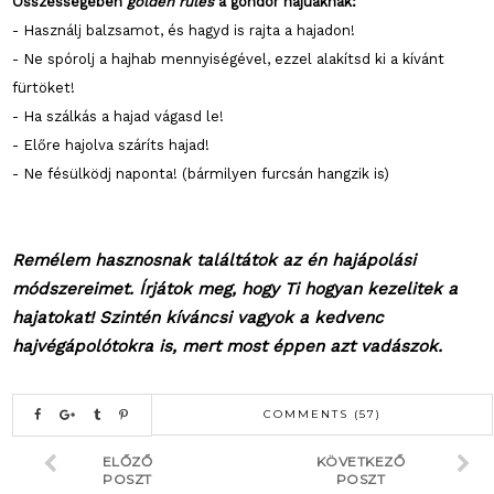
Összességében
golden rules
a göndör hajúaknak:
- Használj balzsamot, és hagyd is rajta a hajadon!
- Ne spórolj a hajhab mennyiségével, ezzel alakítsd ki a kívánt
fürtöket!
- Ha szálkás a hajad vágasd le!
- Előre hajolva száríts hajad!
- Ne fésülködj naponta! (bármilyen furcsán hangzik is)
Remélem hasznosnak találtátok az én hajápolási
módszereimet. Írjátok meg, hogy Ti hogyan kezelitek a
hajatokat! Szintén kíváncsi vagyok a kedvenc
hajvégápolótokra is, mert most éppen azt vadászok.
COMMENTS (57)
ELŐZŐ
KÖVETKEZŐ
POSZT
POSZT