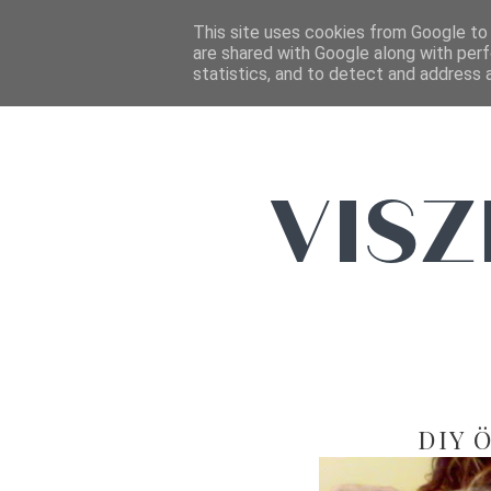
This site uses cookies from Google to d
are shared with Google along with perf
statistics, and to detect and address 
DIY Ö