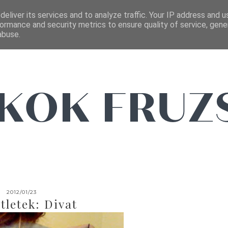
FŐOLDAL
EMAIL
eliver its services and to analyze traffic. Your IP address and 
ormance and security metrics to ensure quality of service, gen
abuse.
2012/01/23
tletek: Divat