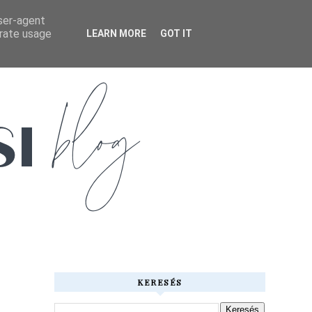
user-agent
erate usage
LEARN MORE
GOT IT
KERESÉS