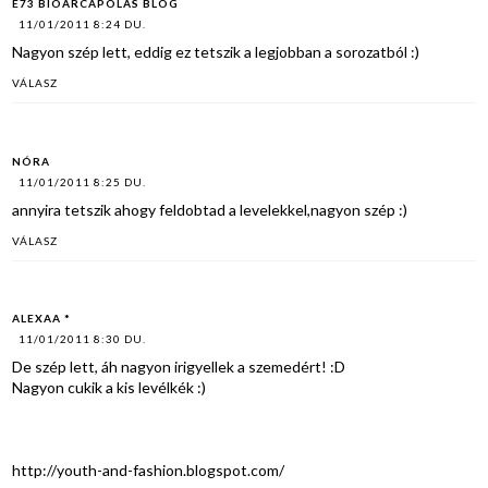
E73 BIOARCAPOLAS BLOG
11/01/2011 8:24 DU.
Nagyon szép lett, eddig ez tetszik a legjobban a sorozatból :)
VÁLASZ
NÓRA
11/01/2011 8:25 DU.
annyira tetszik ahogy feldobtad a levelekkel,nagyon szép :)
VÁLASZ
ALEXAA *
11/01/2011 8:30 DU.
De szép lett, áh nagyon irigyellek a szemedért! :D
Nagyon cukik a kis levélkék :)
http://youth-and-fashion.blogspot.com/