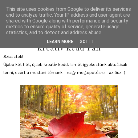
This site uses cookies from Google to deliver its services
and to analyze traffic. Your IP address and user-agent are
shared with Google along with performance and security
metrics to ensure quality of service, generate usage
statistics, and to detect and address abuse.
2011/11/01
LEARN MORE
GOT IT
Kreatív Kedd Fall
Sziasztok!
Újabb két hét, újabb kreatív kedd. Ismét igyekeztünk aktuálisak
lenni, ezért a mostani témánk - nagy meglepetésre - az ősz. (: