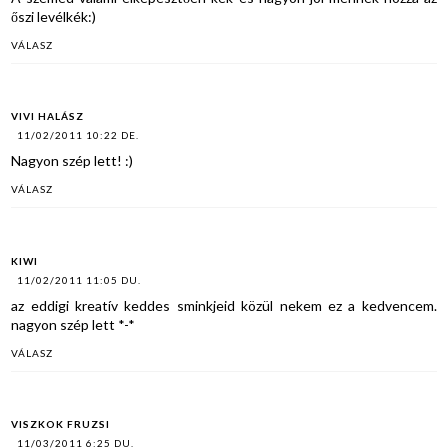
őszi levélkék:)
VÁLASZ
VIVI HALÁSZ
11/02/2011 10:22 DE.
Nagyon szép lett! :)
VÁLASZ
KIWI
11/02/2011 11:05 DU.
az eddigi kreatív keddes sminkjeid közül nekem ez a kedvencem.
nagyon szép lett *-*
VÁLASZ
VISZKOK FRUZSI
11/03/2011 6:25 DU.