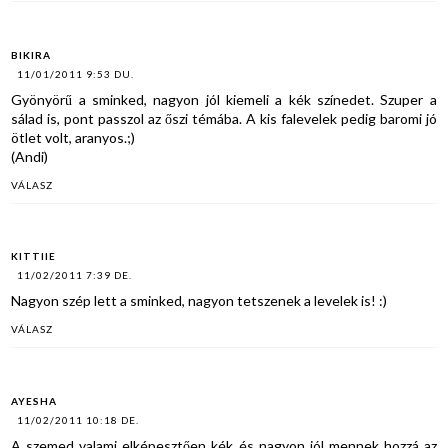
BIKIRA
11/01/2011 9:53 DU.
Gyönyörű a sminked, nagyon jól kiemeli a kék színedet. Szuper a
sálad is, pont passzol az őszi témába. A kis falevelek pedig baromi jó
ötlet volt, aranyos.;)
(Andi)
VÁLASZ
KITTIIE
11/02/2011 7:39 DE.
Nagyon szép lett a sminked, nagyon tetszenek a levelek is! :)
VÁLASZ
AYESHA
11/02/2011 10:18 DE.
A szemed valami elképesztően kék és nagyon jól mennek hozzá az