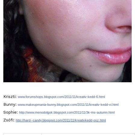
Kriszti:
www.forumshops.blogspot.com/20
11/11/kreativ-kedd-6.html
Bunny:
www.makeupmania-bunny.blog
spot.com/2011/11/kreativ-k
edd-vi.html
Sophie:
http://www.menodolgok.blog
spot.com/2011/11/3k-ms-aut
umn.html
Zsófi:
http://hard--candy.blogspo
t.com/2011/11/kreativkedd-
osz.html