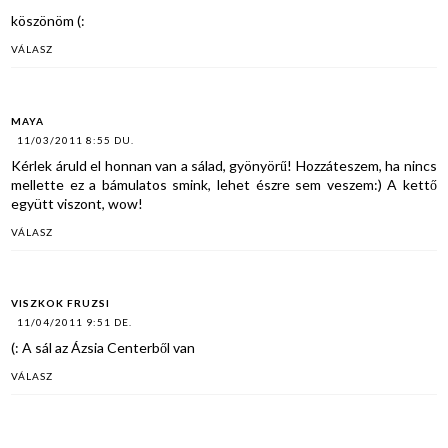
köszönöm (:
VÁLASZ
MAYA
11/03/2011 8:55 DU.
Kérlek áruld el honnan van a sálad, gyönyörű! Hozzáteszem, ha nincs
mellette ez a bámulatos smink, lehet észre sem veszem:) A kettő
együtt viszont, wow!
VÁLASZ
VISZKOK FRUZSI
11/04/2011 9:51 DE.
(: A sál az Ázsia Centerből van
VÁLASZ