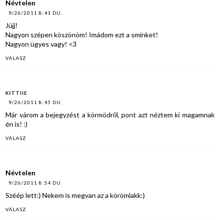
Névtelen
9/26/2011 8:41 DU.
Jújj!
Nagyon szépen köszönöm! Imádom ezt a sminket!
Nagyon ügyes vagy! <3
VÁLASZ
KITTIIE
9/26/2011 8:45 DU.
Már várom a bejegyzést a körmödről, pont azt néztem ki magamnak
én is! :)
VÁLASZ
Névtelen
9/26/2011 8:54 DU.
Széép lett:) Nekem is megvan az a körömlakk:)
VÁLASZ