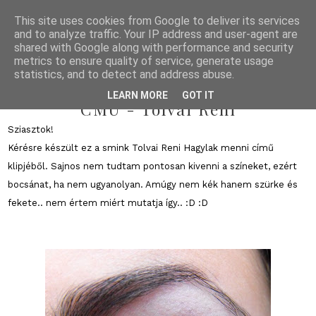
This site uses cookies from Google to deliver its services
and to analyze traffic. Your IP address and user-agent are
shared with Google along with performance and security
metrics to ensure quality of service, generate usage
statistics, and to detect and address abuse.
2011/09/26
LEARN MORE
GOT IT
CMU - Tolvai Reni
Sziasztok!
Kérésre készült ez a smink Tolvai Reni Hagylak menni című
klipjéből. Sajnos nem tudtam pontosan kivenni a színeket, ezért
bocsánat, ha nem ugyanolyan. Amúgy nem kék hanem szürke és
fekete.. nem értem miért mutatja így.. :D :D