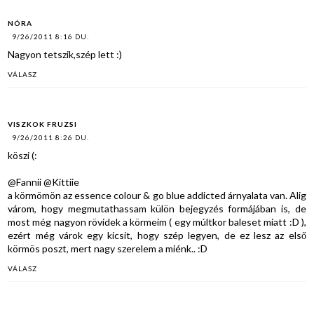
NÓRA
9/26/2011 8:16 DU.
Nagyon tetszik,szép lett :)
VÁLASZ
VISZKOK FRUZSI
9/26/2011 8:26 DU.
köszi (:
@Fannii @Kittiie
a körmömön az essence colour & go blue addicted árnyalata van. Alig
várom, hogy megmutathassam külön bejegyzés formájában is, de
most még nagyon rövidek a körmeim ( egy múltkor baleset miatt :D ),
ezért még várok egy kicsit, hogy szép legyen, de ez lesz az első
körmös poszt, mert nagy szerelem a miénk.. :D
VÁLASZ