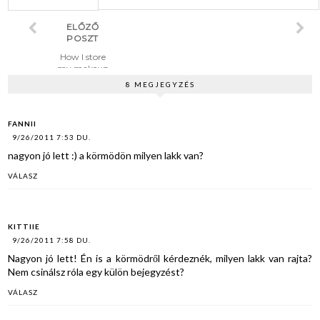
ELŐZŐ
POSZT
How I store
my makeup
8 MEGJEGYZÉS
FANNII
9/26/2011 7:53 DU.
nagyon jó lett :) a körmödön milyen lakk van?
VÁLASZ
KITTIIE
9/26/2011 7:58 DU.
Nagyon jó lett! Én is a körmödről kérdeznék, milyen lakk van rajta?
Nem csinálsz róla egy külön bejegyzést?
VÁLASZ