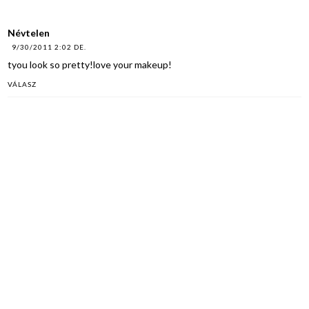
Névtelen
9/30/2011 2:02 DE.
tyou look so pretty!love your makeup!
VÁLASZ