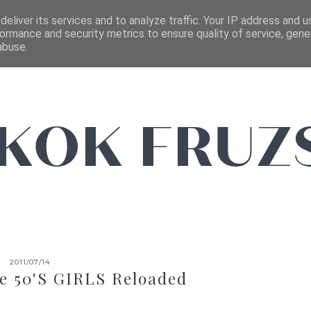
FŐOLDAL
EMAIL
eliver its services and to analyze traffic. Your IP address and 
ormance and security metrics to ensure quality of service, gen
abuse.
2011/07/14
e 50's GIRLS Reloaded