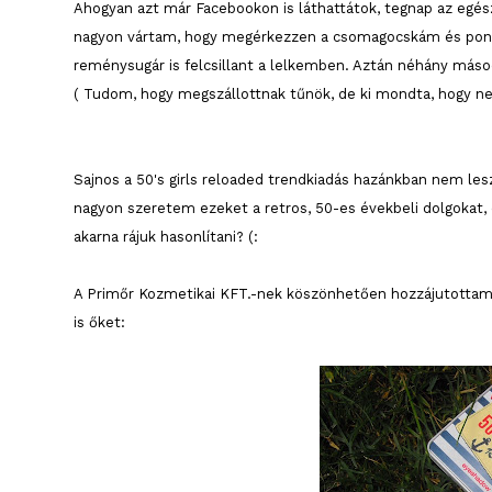
Ahogyan azt már Facebookon is láthattátok, tegnap az egész
nagyon vártam, hogy megérkezzen a csomagocskám és pont 
reménysugár is felcsillant a lelkemben. Aztán néhány más
( Tudom, hogy megszállottnak tűnök, de ki mondta, hogy ne
Sajnos a 50's girls reloaded trendkiadás hazánkban nem le
nagyon szeretem ezeket a retros, 50-es évekbeli dolgokat, 
akarna rájuk hasonlítani? (:
A Primőr Kozmetikai KFT.-nek köszönhetően hozzájutottam
is őket: