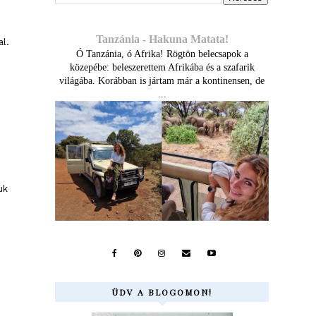
Tanzánia - Hakuna Matata!
l.
Ó Tanzánia, ó Afrika! Rögtön belecsapok a
közepébe: beleszerettem Afrikába és a szafarik
világába. Korábban is jártam már a kontinensen, de
...
uk
ÜDV A BLOGOMON!