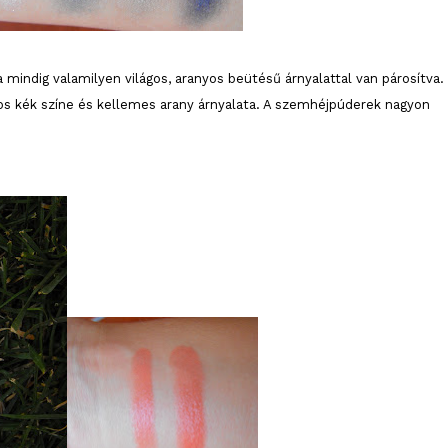
mindig valamilyen világos, aranyos beütésű árnyalattal van párosítva
s kék színe és kellemes arany árnyalata. A szemhéjpúderek nagyon