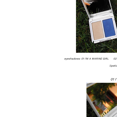
eyeshadows: 01 I'M A MARINE GIRL 
lipst
01 