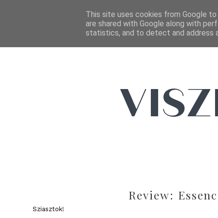
This site uses cookies from Google to d
are shared with Google along with perf
statistics, and to detect and address 
Review: Essenc
Sziasztok!