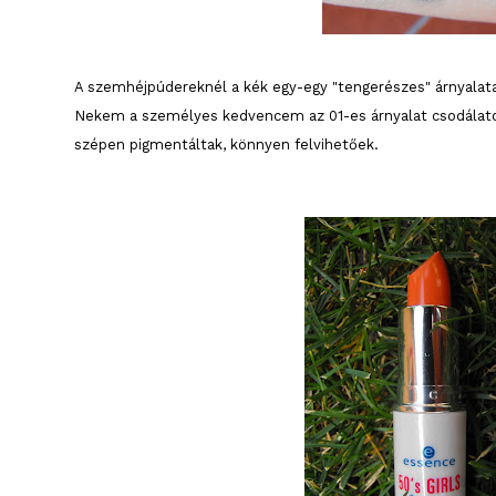
A szemhéjpúdereknél a kék egy-egy "tengerészes" árnyalata 
Nekem a személyes kedvencem az 01-es árnyalat csodálato
szépen pigmentáltak, könnyen felvihetőek.