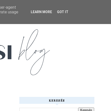
user-agent
erate usage
LEARN MORE
GOT IT
KERESÉS