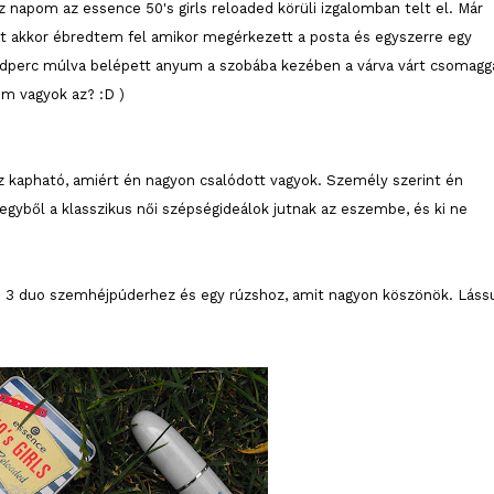
 napom az essence 50's girls reloaded körüli izgalomban telt el. Már
akkor ébredtem fel amikor megérkezett a posta és egyszerre egy
odperc múlva belépett anyum a szobába kezében a várva várt csomagga
m vagyok az? :D )
sz kapható, amiért én nagyon csalódott vagyok. Személy szerint én
egyből a klasszikus női szépségideálok jutnak az eszembe, és ki ne
 3 duo szemhéjpúderhez és egy rúzshoz, amit nagyon köszönök. Láss