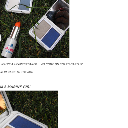
02 YOU'RE A HEARTBREAKER 03 COME ON BOARD CAPTAIN
ick: 01 BACK TO THE 50'S
I'M A MARINE GIRL