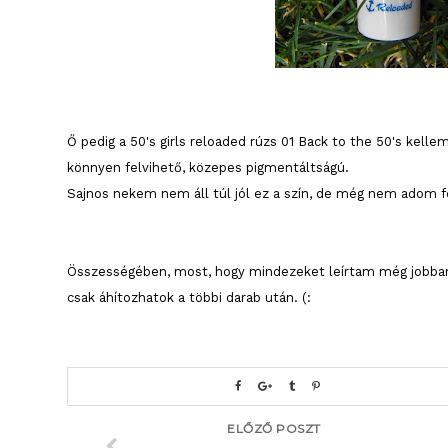
Ő pedig a 50's girls reloaded rúzs 01 Back to the 50's kelle
könnyen felvihető, közepes pigmentáltságú.
Sajnos nekem nem áll túl jól ez a szín, de még nem adom f
Összességében, most, hogy mindezeket leírtam még jobban 
csak áhítozhatok a többi darab után. (:
ELŐZŐ POSZT