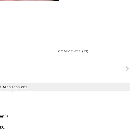
COMMENTS (13)
3 MEGJEGYZÉS
en:))
d:O