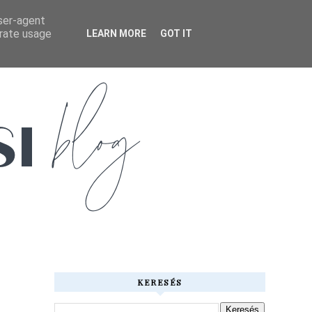
user-agent
erate usage
LEARN MORE
GOT IT
KERESÉS