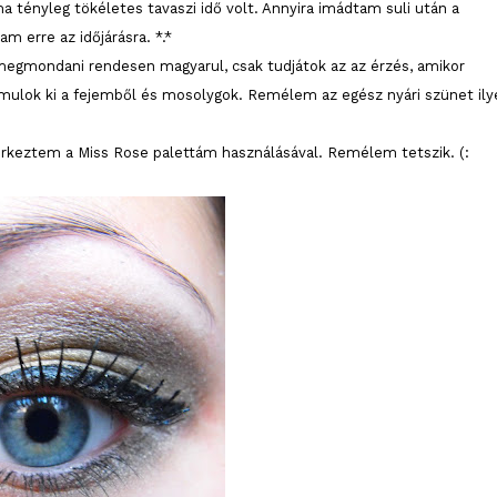
ma tényleg tökéletes tavaszi idő volt. Annyira imádtam suli után a
m erre az időjárásra. *.*
megmondani rendesen magyarul, csak tudjátok az az érzés, amikor
ámulok ki a fejemből és mosolygok. Remélem az egész nyári szünet ily
 érkeztem a Miss Rose palettám használásával. Remélem tetszik. (: