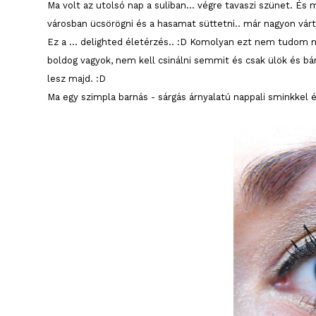
Ma volt az utolsó nap a suliban... végre tavaszi szünet. És 
városban ücsörögni és a hasamat süttetni.. már nagyon várta
Ez a ... delighted életérzés.. :D Komolyan ezt nem tudom 
boldog vagyok, nem kell csinálni semmit és csak ülök és b
lesz majd. :D
Ma egy szimpla barnás - sárgás árnyalatú nappali sminkkel