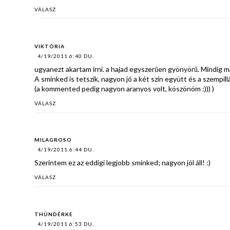
VÁLASZ
VIKTÓRIA
4/19/2011 6:40 DU.
ugyanezt akartam írni. a hajad egyszerűen gyönyörű. Mindig m
A sminked is tetszik, nagyon jó a két szín együtt és a szempill
(a kommented pedig nagyon aranyos volt, köszönöm :))) )
VÁLASZ
MILAGROSO
4/19/2011 6:44 DU.
Szerintem ez az eddigi legjobb sminked; nagyon jól áll! :)
VÁLASZ
THÜNDÉRKE
4/19/2011 6:53 DU.