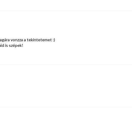
agára vonzza a tekintetemet :)
áid is szépek!