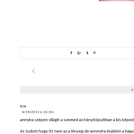
1
DIA
4/19/2011 6:32 DU.
annyira szépen világit a szemed az irányítópultban a kis képed
és tudom hogy itt nem az a lényeg de annnyira imádom a haja