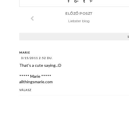
ELŐZŐ POSZT
Liebster blog
MARIE
3/15/2011 2:52 DU.
That's a cute saying..:D
***** Marie *****
allthingsmarie.com
VÁLASZ