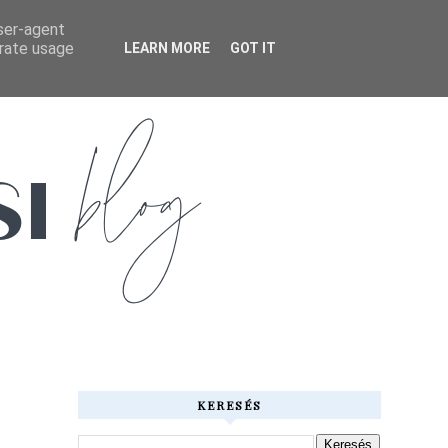
user-agent
erate usage
LEARN MORE
GOT IT
KERESÉS