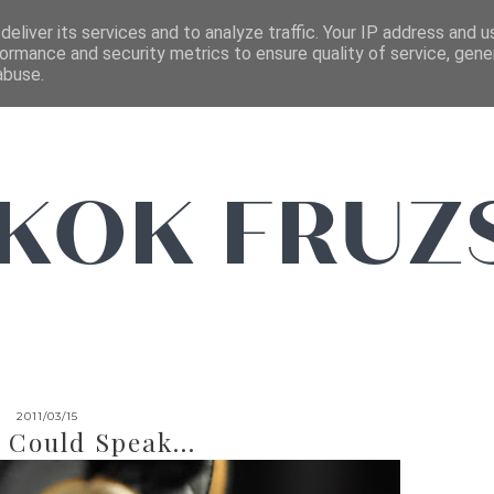
FŐOLDAL
EMAIL
eliver its services and to analyze traffic. Your IP address and 
ormance and security metrics to ensure quality of service, gen
abuse.
2011/03/15
s Could Speak...