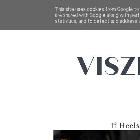
This site uses cookies from Google to d
are shared with Google along with perf
statistics, and to detect and address 
If Heel