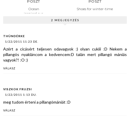
POSZT
POSZT
Ocean
Shoes for winter-time
inspired eye
makeup
2 MEGJEGYZÉS
THÜNDÉRKE
1/22/2011 11:23 DE.
Azért a cicásért teljesen odavagyok :) olyan cukiii :D Nekem a
pillangós nyakláncom a kedvencem:D talán mert pillangó mániás
vagyok?! :O :)
VÁLASZ
VISZKOK FRUZSI
1/22/2011 1:13 DU.
meg tudom érteni a pillangómániát :D
VÁLASZ