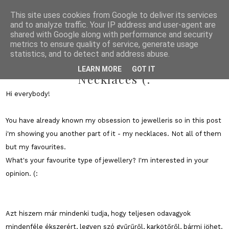
This site uses cookies from Google to deliver its services
and to analyze traffic. Your IP address and user-agent are
shared with Google along with performance and security
metrics to ensure quality of service, generate usage
statistics, and to detect and address abuse.
2011/01/11
LEARN MORE
GOT IT
Necklaces (:
Hi everybody!
You have already known my obsession to jewelleris so in this post
i'm showing you another part of it - my necklaces. Not all of them
but my favourites.
What's your favourite type of jewellery? I'm interested in your
opinion. (:
Azt hiszem már mindenki tudja, hogy teljesen odavagyok
mindenféle ékszerért, legyen szó gyűrűről, karkötőről, bármi jöhet.