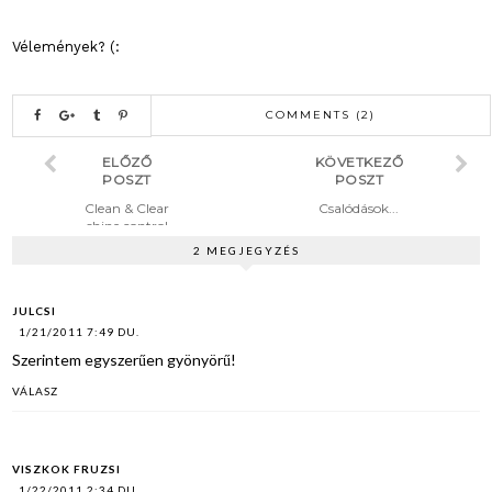
Vélemények? (:
COMMENTS (2)
ELŐZŐ
KÖVETKEZŐ
POSZT
POSZT
Clean & Clear
Csalódások...
shine control
2 MEGJEGYZÉS
JULCSI
1/21/2011 7:49 DU.
Szerintem egyszerűen gyönyörű!
VÁLASZ
VISZKOK FRUZSI
1/22/2011 2:34 DU.