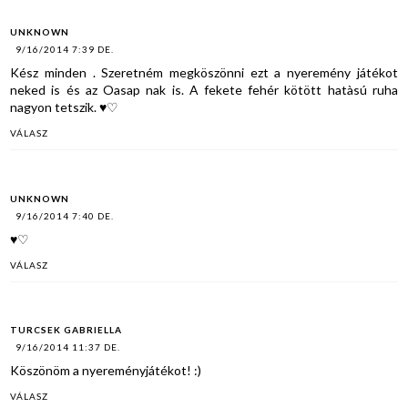
UNKNOWN
9/16/2014 7:39 DE.
Kész minden . Szeretném megköszönni ezt a nyeremény játékot
neked is és az Oasap nak is. A fekete fehér kötött hatàsú ruha
nagyon tetszik. ♥♡
VÁLASZ
UNKNOWN
9/16/2014 7:40 DE.
♥♡
VÁLASZ
TURCSEK GABRIELLA
9/16/2014 11:37 DE.
Köszönöm a nyereményjátékot! :)
VÁLASZ