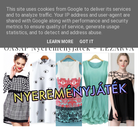
This site uses cookies from Google to deliver its services
and to analyze traffic. Your IP address and user-agent are
shared with Google along with performance and security
metrics to ensure quality of service, generate usage
statistics, and to detect and address abuse.
2014/09/15
LEARN MORE
GOT IT
OASAP Nyereményjáték - LEZÁRVA