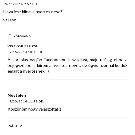
9/15/2014 9:57 DU.
Hova lesz kiírva a nyertes neve?
VÁLASZ
VÁLASZOK
VISZKOK FRUZSI
9/15/2014 10:43 DU.
A sorsolás napján Facebookon lesz kiírva, majd utólag ebbe a
bejegyzésbe is kiírom a nyertes nevét, de úgyis azonnal küldök
emailt a nyertesnek. :)
Névtelen
9/20/2014 11:39 DE.
Köszönöm hogy válaszoltál :)
VÁLASZ