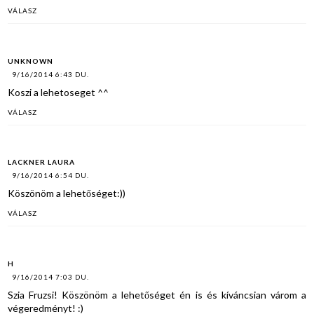
VÁLASZ
UNKNOWN
9/16/2014 6:43 DU.
Koszi a lehetoseget ^^
VÁLASZ
LACKNER LAURA
9/16/2014 6:54 DU.
Köszönöm a lehetőséget:))
VÁLASZ
H
9/16/2014 7:03 DU.
Szia Fruzsi! Köszönöm a lehetőséget én is és kíváncsian várom a
végeredményt! :)