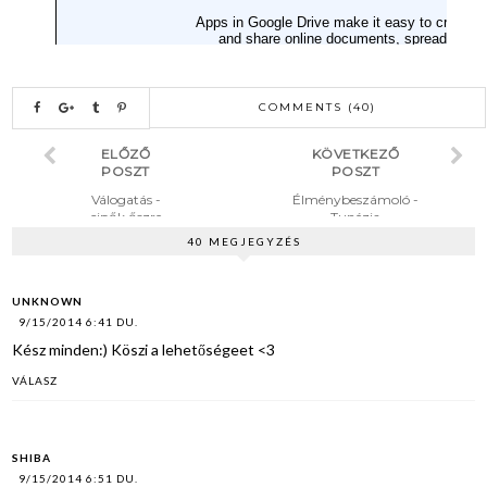
COMMENTS (40)
ELŐZŐ
KÖVETKEZŐ
POSZT
POSZT
Válogatás -
Élménybeszámoló -
cipők őszre
Tunézia
40 MEGJEGYZÉS
UNKNOWN
9/15/2014 6:41 DU.
Kész minden:) Köszi a lehetőségeet <3
VÁLASZ
SHIBA
9/15/2014 6:51 DU.