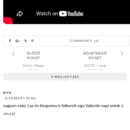
COMMENTS (4)
ELŐZŐ
KÖVETKEZŐ
POSZT
POSZT
HAUL I Ebay,
OOTD - Lace
Choies,
Contrast
Essence,
4 MEGJEGYZÉS
MUPlaza
RITA
2/11/2014 7:30 DU.
nagyon szép :) az én blogomra is felkerült egy Valentin napi smink :)
VÁLASZ